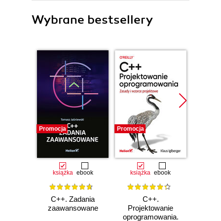
Wybrane bestsellery
Promocja
Promocja
Promocj
książka
ebook
książka
ebook
ksią
C++. Zadania
C++.
C++. 
zaawansowane
Projektowanie
ję
oprogramowania.
zaawa