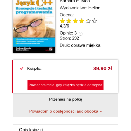
Barbara E. Moo
Wydawnictwo:
Helion
Ocena:
4.3
/
6
Opinie:
3
Stron:
392
Druk:
oprawa miękka
39,90 zł
Książka
Powiadom mnie, gdy książka będzie dostępna
Przenieś na półkę
Powiadom o dostępności audiobooka »
Opis
książki