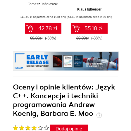
Zasady i wzorce
Wyd
Tomasz Jaśniewski
projektowe
Klaus Iglberger
Bjarn
(41,40 zł najniższa cena z 30 dni)
(53,40 zł najniższa cena z 30 dni)
(47,40 zł naj
42.78 zł
55.18 zł
69.00zł
(-38%)
89.00zł
(-38%)
79.0
Oceny i opinie klientów: Język
C++. Koncepcje i techniki
programowania Andrew
Koenig, Barbara E. Moo
Dodaj opinię