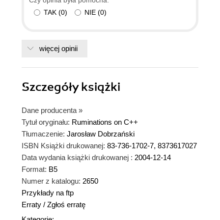
Czy opinia była pomocna:
TAK
(
0
)
NIE
(
0
)
więcej opinii
Szczegóły
książki
Dane producenta
»
Tytuł oryginału:
Ruminations on C++
Tłumaczenie:
Jarosław Dobrzański
ISBN Książki drukowanej:
83-736-1702-7, 8373617027
Data wydania książki drukowanej :
2004-12-14
Format:
B5
Numer z katalogu:
2650
Przykłady na ftp
Erraty
/
Zgłoś erratę
Kategorie: