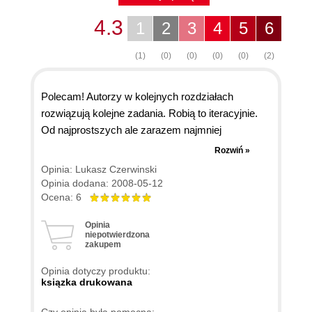
4.3
1
2
3
4
5
6
(1)
(0)
(0)
(0)
(0)
(2)
Polecam! Autorzy w kolejnych rozdziałach
rozwiązują kolejne zadania. Robią to iteracyjnie.
Od najprostszych ale zarazem najmniej
elastycznych rozwiązań po coraz trudniejsze ale
Rozwiń »
bardziej ogólne (biblioteczne). Gorąco polecam.
Opinia: Lukasz Czerwinski
Książka nie pokazuje super nowoczesnych
Opinia dodana: 2008-05-12
technik, ale bardzo dobrze gruntuje już posiadaną
Ocena: 6
wiedzę zwracając czasami uwagę na proste ale
Opinia
nie zawsze oczywiste rzeczy.
niepotwierdzona
zakupem
Opinia dotyczy produktu:
ksiązka drukowana