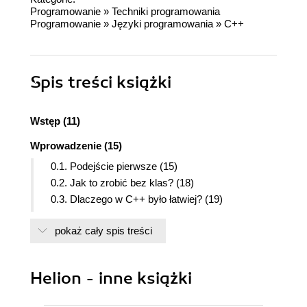
Programowanie
»
Techniki programowania
Programowanie
»
Języki programowania
»
C++
Spis treści
książki
Wstęp (11)
Wprowadzenie (15)
0.1. Podejście pierwsze (15)
0.2. Jak to zrobić bez klas? (18)
0.3. Dlaczego w C++ było łatwiej? (19)
0.4. Bardziej rozbudowany przykład (20)
pokaż cały spis treści
0.5. Wnioski (20)
Część I Motywacja (23)
Helion - inne książki
Rozdział 1. Dlaczego używam C++? (25)
1.1. Problem (25)