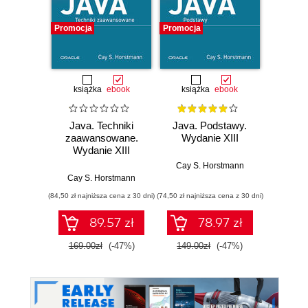
Promocja
Promocja
Promocj
książka
ebook
książka
ebook
ksią
Java. Techniki
Java. Podstawy.
Inżyni
zaawansowane.
Wydanie XIII
Wydanie XIII
jęz
Pod
Cay S. Horstmann
proj
Cay S. Horstmann
Paul Iusz
tre
(84,50 zł najniższa cena z 30 dni)
(74,50 zł najniższa cena z 30 dni)
(59,50 zł naj
wdra
89.57 zł
78.97 zł
169.00zł
(-47%)
149.00zł
(-47%)
119.0