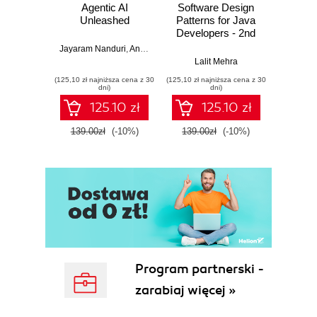
Agentic AI
Software Design
L
Unleashed
Patterns for Java
Gene
Developers - 2nd
Edition
Jayaram Nanduri
,
Anand Oka
Ker
Lalit Mehra
(125,10 zł najniższa cena z 30
(125,10 zł najniższa cena z 30
(125,10 zł 
dni)
dni)
125.10 zł
125.10 zł
139.00zł
(-10%)
139.00zł
(-10%)
139.0
Program partnerski -
zarabiaj więcej »