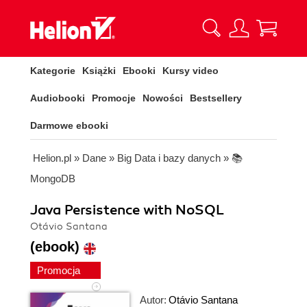
Kategorie
Książki
Ebooki
Kursy video
Audiobooki
Promocje
Nowości
Bestsellery
Darmowe ebooki
Helion.pl
»
Dane
»
Big Data i bazy danych
»
📚
MongoDB
Java Persistence with NoSQL
Otávio Santana
(ebook)
Promocja
Autor:
Otávio Santana