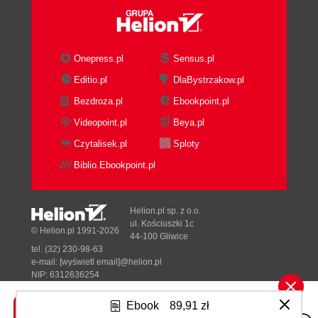
Onepress.pl
Sensus.pl
Editio.pl
DlaBystrzakow.pl
Bezdroza.pl
Ebookpoint.pl
Videopoint.pl
Beya.pl
Czytalisek.pl
Sploty
Biblio.Ebookpoint.pl
Helion.pl sp. z o.o.
ul. Kościuszki 1c
© Helion.pl 1991-2026
44-100 Gliwice
tel. (32) 230-98-63
e-mail:
[wyświetl email]@helion.pl
NIP: 6312636254
Regon: 241989027
Ebook
89,91 zł
Designed with ♥ by
Tonik.pl