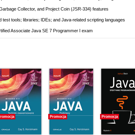
Garbage Collector, and Project Coin (JSR-334) features
est tools; libraries; IDEs; and Java-related scripting languages
Certified Associate Java SE 7 Programmer I exam
romocja
Promocja
Promocja