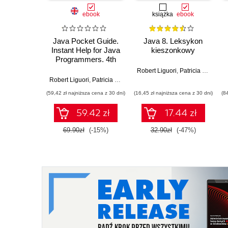
ebook
książka
ebook
Java Pocket Guide.
Java 8. Leksykon
Instant Help for Java
kieszonkowy
Programmers. 4th
Edition
Robert Liguori
,
Patricia Liguori
Robert Liguori
,
Patricia Liguori
(59,42 zł najniższa cena z 30 dni)
(16,45 zł najniższa cena z 30 dni)
(8
59.42 zł
17.44 zł
69.90zł
(-15%)
32.90zł
(-47%)