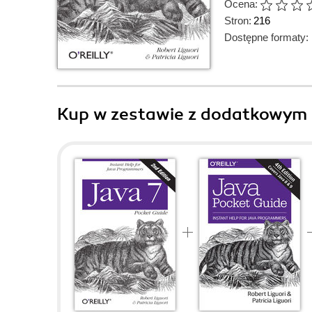
Ocena:
Stron:
216
Dostępne formaty:
Kup w zestawie z dodatkowym