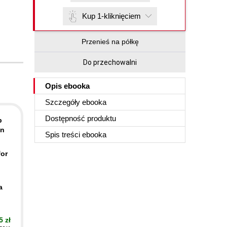
Kup 1-kliknięciem
Przenieś na półkę
Do przechowalni
Opis
ebooka
Szczegóły
ebooka
Dostępność produktu
p
on
Spis treści
ebooka
for
a
5 zł