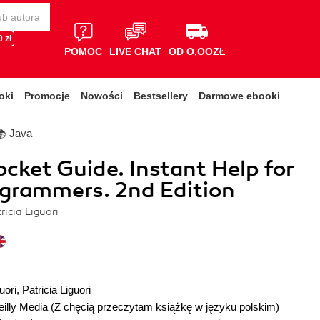
 zł
POMOC
LIVE CHAT
OD O,OOZŁ
oki
Promocje
Nowości
Bestsellery
Darmowe ebooki
📚 Java
ocket Guide. Instant Help for
grammers. 2nd Edition
ricia Liguori
uori
,
Patricia Liguori
illy Media
(Z chęcią przeczytam książkę w języku polskim)