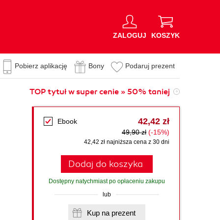
ZALOGUJ
KOSZYK
Pobierz aplikację
Bony
Podaruj prezent
TOP tytuł w super cenie » 50% taniej
42,42 zł
Ebook
49,90 zł
(-15%)
42,42 zł najniższa cena z 30 dni
Dodaj do koszyka
Dostępny natychmiast po opłaceniu zakupu
lub
Kup na prezent