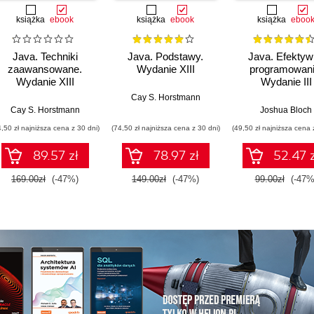
książka
ebook
książka
ebook
książka
eboo
Java. Techniki
Java. Podstawy.
Java. Efektyw
zaawansowane.
Wydanie XIII
programowani
Wydanie XIII
Wydanie III
Cay S. Horstmann
Cay S. Horstmann
Joshua Bloch
4,50 zł najniższa cena z 30 dni)
(74,50 zł najniższa cena z 30 dni)
(49,50 zł najniższa cena 
89.57 zł
78.97 zł
52.47 z
169.00zł
(-47%)
149.00zł
(-47%)
99.00zł
(-47%