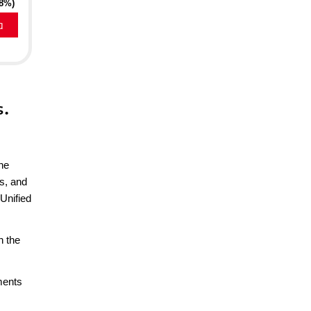
18%)
a
s.
he
s, and
 Unified
n the
ments