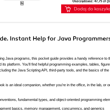
Oszczędzasz: 47,75 zł (
Dodaj do koszyk
ide. Instant Help for Java Programmer
ng Java programs, this pocket guide provides a handy reference to t
ts platform. You’ll find helpful programming examples, tables, figure
cluding the Java Scripting API, third-party tools, and the basics of the
ok is an ideal companion, whether you’re in the office, in the lab, or o
onventions, fundamental types, and object-oriented programming ele
velopment basics, memory management, concurrency, and generics