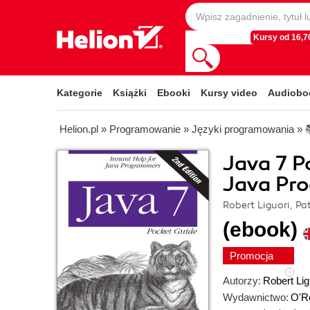
Kursy od 16,70
Kategorie
Książki
Ebooki
Kursy video
Audiobo
Helion.pl
»
Programowanie
»
Języki programowania
»
Java 7 P
Java Pro
Robert Liguori, Pat
(ebook)
Promocja
Autorzy:
Robert Lig
Wydawnictwo:
O'Re