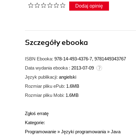
Dodaj opinię
Szczegóły
ebooka
ISBN Ebooka:
978-14-493-4376-7, 9781449343767
Data wydania ebooka :
2013-07-09
Język publikacji:
angielski
Rozmiar pliku ePub:
1.6MB
Rozmiar pliku Mobi:
1.6MB
Zgłoś erratę
Kategorie:
Programowanie
»
Języki programowania
»
Java