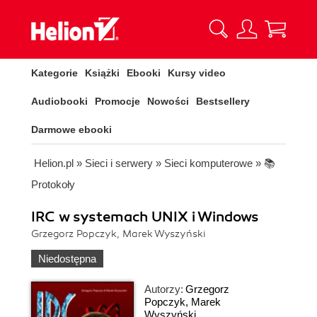
Kategorie
Książki
Ebooki
Kursy video
Audiobooki
Promocje
Nowości
Bestsellery
Darmowe ebooki
Helion.pl
»
Sieci i serwery
»
Sieci komputerowe
»
📚
Protokoły
IRC w systemach UNIX i Windows
Grzegorz Popczyk, Marek Wyszyński
Niedostępna
Autorzy:
Grzegorz
Popczyk
,
Marek
Wyszyński