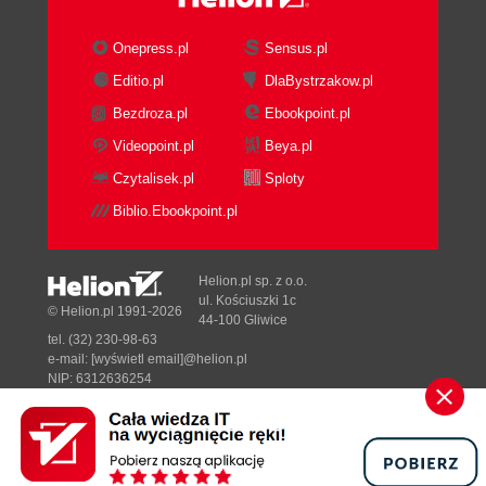
Ikonka Alias definitions
Ikonka Popup Menus
Onepress.pl
Sensus.pl
Ikonka Remote control
Ikonka Finger
Editio.pl
DlaBystrzakow.pl
Ikonka Online timer
Bezdroza.pl
Ebookpoint.pl
Ikonka DCC Send file to someone
Videopoint.pl
Beya.pl
Ikonka DCC Chat with someone
Czytalisek.pl
Sploty
Ikonka DCC Options
Ikonka Notify List
Biblio.Ebookpoint.pl
Ikonka URL List
Ikonki Tile windows, Cascade windows,
Helion.pl sp. z o.o.
Arrange icons
ul. Kościuszki 1c
© Helion.pl 1991-2026
Ikonki Help!, About mIRC
44-100 Gliwice
Komendy programu mIRC
tel. (32) 230-98-63
e-mail:
[wyświetl email]@helion.pl
Identyfikatory
NIP: 6312636254
Identyfikatory związane z czasem
Regon: 241989027
Identyfikatory operujące na tekstach i
Designed with ♥ by
Tonik.pl
liczbach
Identyfikatory operujące na plikach