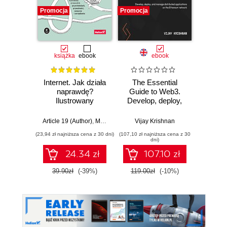
Promocja
Promocja
Promocj
książka
ebook
ebook
Internet. Jak działa
The Essential
Zabe
naprawdę?
Guide to Web3.
a
Ilustrowany
Develop, deploy,
inter
przewodnik po
and manage
protokołach,
distributed
Article 19 (Author)
,
Mallory Knodel (Contributor)
Vijay Krishnan
,
Ulrike Uhlig i in.
Adam
prywatności,
applications on the
(23,94 zł najniższa cena z 30 dni)
(107,10 zł najniższa cena z 30
(25,46 zł naj
cenzurze i
Ethereum network
dni)
zarządzaniu
24.34 zł
107.10 zł
39.90zł
(-39%)
119.00zł
(-10%)
29.9