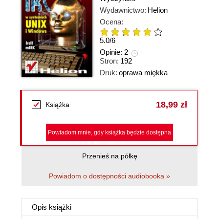
Wydawnictwo:
Helion
Ocena:
5.0
/
6
Opinie:
2
Stron:
192
Druk:
oprawa miękka
18,99 zł
Książka
Powiadom mnie, gdy książka będzie dostępna
Przenieś na półkę
Powiadom o dostępności audiobooka »
Opis
książki