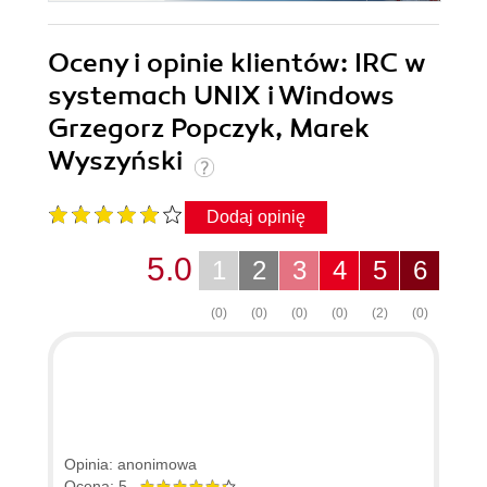
Oceny i opinie klientów: IRC w
systemach UNIX i Windows
Grzegorz Popczyk, Marek
Wyszyński
Dodaj opinię
5.0
1
2
3
4
5
6
(0)
(0)
(0)
(0)
(2)
(0)
Opinia: anonimowa
Ocena: 5