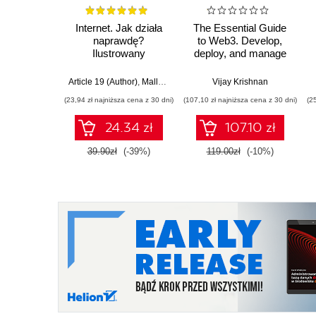
Internet. Jak działa
The Essential Guide
naprawdę?
to Web3. Develop,
Ilustrowany
deploy, and manage
przewodnik po
distributed
protokołach,
applications on the
Article 19 (Author)
,
Mallory Knodel (Contributor)
Vijay Krishnan
,
Ulrike Uhlig i in.
prywatności,
Ethereum network
(23,94 zł najniższa cena z 30 dni)
(107,10 zł najniższa cena z 30 dni)
(2
cenzurze i
zarządzaniu
24.34 zł
107.10 zł
39.90zł
(-39%)
119.00zł
(-10%)