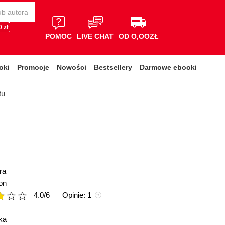
 zł
POMOC
LIVE CHAT
OD O,OOZŁ
oki
Promocje
Nowości
Bestsellery
Darmowe ebooki
tu
ra
on
4.0
/
6
Opinie:
1
ka