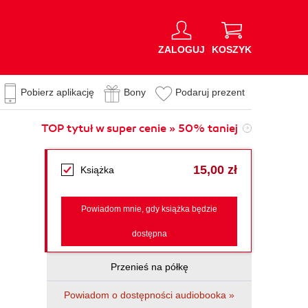
ZALOGUJ
KOSZYK
Pobierz aplikację
Bony
Podaruj prezent
TOP tytuł w super cenie » 50% taniej
15,00 zł
Książka
Powiadom mnie, gdy książka będzie
dostępna
Przenieś na półkę
Powiadom o dostępności audiobooka »