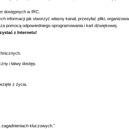
ier dostępnych w IRC.
ch informacji jak stworzyć własny kanał, przesyłać pliki, organizow
t za pomocą odpowiedniego oprogramowania i kart dźwiękowej.
ystać z Internetu!
chnicznych.
zny i łatwy dostęp.
zięte z życia.
na zagadnieniach kluczowych."