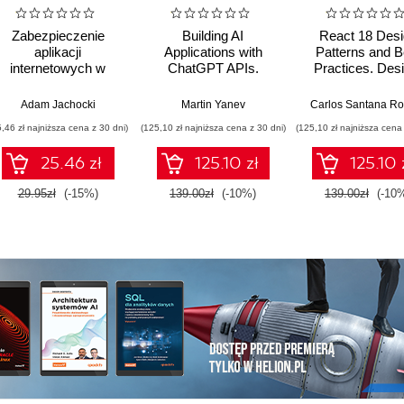
Zabezpieczenie
Building AI
React 18 Desi
aplikacji
Applications with
Patterns and B
internetowych w
ChatGPT APIs.
Practices. Desi
.NET
Master ChatGPT,
build, and dep
Whisper, and DALL-E
production-read
Adam Jachocki
Martin Yanev
Carlos Santana Ro
APIs by building ten
applications w
5,46 zł najniższa cena z 30 dni)
(125,10 zł najniższa cena z 30 dni)
(125,10 zł najniższa cena 
innovative AI projects
React by levera
industry-bes
25.46 zł
125.10 zł
125.10 
practices - Fou
Edition
29.95zł
(-15%)
139.00zł
(-10%)
139.00zł
(-10