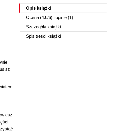
Opis
książki
Ocena (
4.0
/
6
) i opinie (1)
Szczegóły
książki
Spis treści
książki
wnie
usisz
światem
Dowiesz
zęści
rzystać