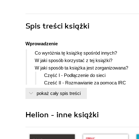
Spis treści
książki
Wprowadzenie
Co wyróżnia tę książkę spośród innych?
W jaki sposób korzystać z tej książki?
W jaki sposób ta książka jest zorganizowana?
Część I - Podłączenie do sieci
Część II - Rozmawianie za pomocą IRC
Część III - Zabawy na IRC
pokaż cały spis treści
Część IV - Pełne możliwości IRC
Informacje łatwe do zrozumienia
Helion - inne książki
Część I. Podłączenie do sieci
Rozdział 1. Witamy w IRC