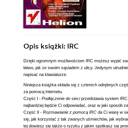
Opis
książki
: IRC
Dzięki ogromnym możliwościom IRC możesz wypić swoją
łatwo, jak ze swoim sąsiadem z ulicy. Jedynym utrudni
napisać na klawiaturze.
Niniejsza książka składa się z czterech odrębnych cz
za pomocą Internetu.
Część I -
Podłączenie do sieci
przedstawia system IRC.
najbardziej będzie Ci odpowiadać, oraz w jaki sposób 
Część II -
Rozmawianie z pomocą IRC
da Ci wiarę w si
się, jak korzystać z tak zwanych uśmiechów, jak wybra
tej dowiesz się także o ryzyku z jakim spotkasz się pr