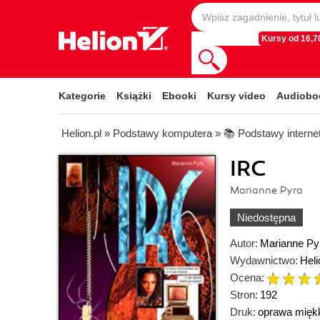
Kursy od 16,70
Kategorie
Książki
Ebooki
Kursy video
Audiobo
Helion.pl
»
Podstawy komputera
»
📚 Podstawy interne
IRC
Marianne Pyra
Niedostępna
Autor:
Marianne Py
Wydawnictwo:
Heli
Ocena:
Stron:
192
Druk:
oprawa mięk