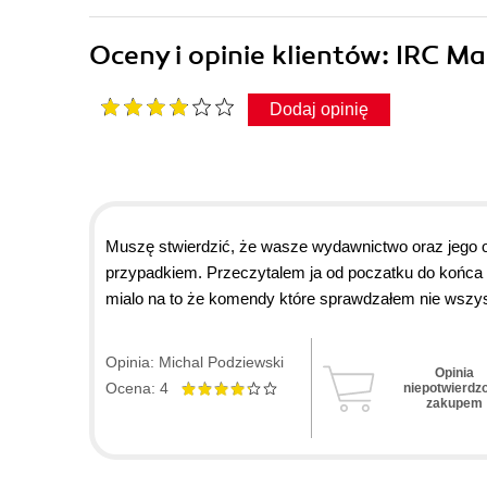
Oceny i opinie klientów: IRC M
Dodaj opinię
Muszę stwierdzić, że wasze wydawnictwo oraz jego o
przypadkiem. Przeczytalem ja od poczatku do końca al
mialo na to że komendy które sprawdzałem nie wszyst
do końca. Dzięki tej książce dowiedziałem sie więcej
zobrazowali mi donioślej opisane komendy. Teraz wla
Opinia: Michal Podziewski
Opinia
IRC.
Ocena: 4
niepotwierdz
zakupem