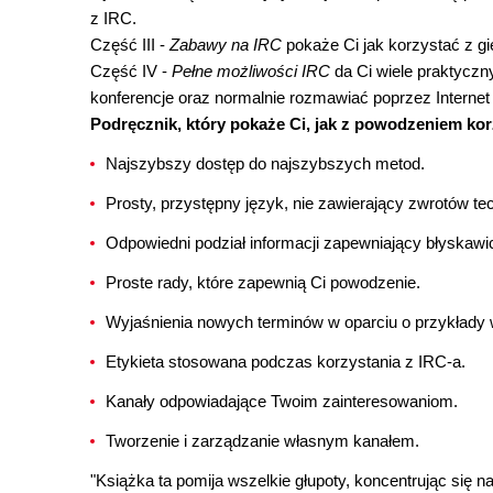
z IRC.
Część III -
Zabawy na IRC
pokaże Ci jak korzystać z g
Część IV -
Pełne możliwości IRC
da Ci wiele praktyczny
konferencje oraz normalnie rozmawiać poprzez Interne
Podręcznik, który pokaże Ci, jak z powodzeniem korz
Najszybszy dostęp do najszybszych metod.
Prosty, przystępny język, nie zawierający zwrotów te
Odpowiedni podział informacji zapewniający błyskawic
Proste rady, które zapewnią Ci powodzenie.
Wyjaśnienia nowych terminów w oparciu o przykłady w
Etykieta stosowana podczas korzystania z IRC-a.
Kanały odpowiadające Twoim zainteresowaniom.
Tworzenie i zarządzanie własnym kanałem.
"Książka ta pomija wszelkie głupoty, koncentrując się 