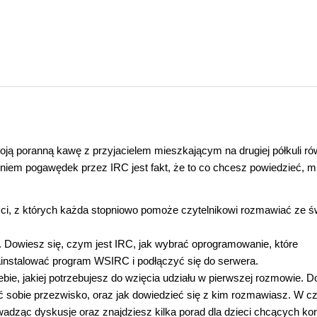
 poranną kawę z przyjacielem mieszkającym na drugiej półkuli ró
eniem pogawędek przez IRC jest fakt, że to co chcesz powiedzieć, m
ęści, z których każda stopniowo pomoże czytelnikowi rozmawiać ze 
 Dowiesz się, czym jest IRC, jak wybrać oprogramowanie, które
zainstalować program WSIRC i podłączyć się do serwera.
ebie, jakiej potrzebujesz do wzięcia udziału w pierwszej rozmowie. 
ć sobie przezwisko, oraz jak dowiedzieć się z kim rozmawiasz. W c
owadząc dyskusje oraz znajdziesz kilka porad dla dzieci chcących ko