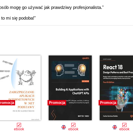
sposób mogę go używać jak prawdziwy profesjonalista."
 to mi się podoba!"
romocja
Promocja
Promocja
ebook
ebook
ebook