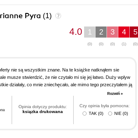
arianne Pyra
(1)
4.0
1
2
3
4
5
(0)
(0)
(0)
(1)
(0)
ferty nie są wszystkim znane. Na te książke natknąłem sie
e musze stwierdzić, że nie czytało mi się jej łatwo. Duży wplyw
kie działały, co mnie zniechęcało, ale mimo tego przeczytałem ją
 na temat IRC-a, lecz duży wpływ mieli moi koledzy, którzy
Rozwiń »
snie wasza książke poleciłem mojej koleżance, ktorą wciagnął
Czy opinia była pomocna:
Opinia dotyczy produktu:
ona
ksiązka drukowana
TAK
(
0
)
NIE
(
0
)