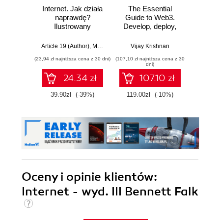
Internet. Jak działa
The Essential
Zabe
naprawdę?
Guide to Web3.
a
Ilustrowany
Develop, deploy,
inter
przewodnik po
and manage
protokołach,
distributed
Article 19 (Author)
,
Mallory Knodel (Contributor)
Vijay Krishnan
,
Ulrike Uhlig i in.
Adam
prywatności,
applications on the
(23,94 zł najniższa cena z 30 dni)
(107,10 zł najniższa cena z 30
(25,46 zł naj
cenzurze i
Ethereum network
dni)
zarządzaniu
24.34 zł
107.10 zł
39.90zł
(-39%)
119.00zł
(-10%)
29.9
Oceny i opinie klientów:
Internet - wyd. III Bennett Falk