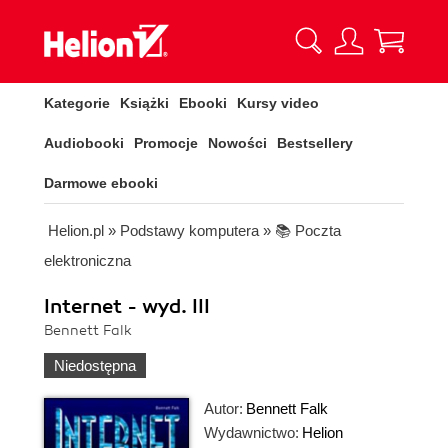
Kategorie
Książki
Ebooki
Kursy video
Audiobooki
Promocje
Nowości
Bestsellery
Darmowe ebooki
Helion.pl
»
Podstawy komputera
»
📚 Poczta
elektroniczna
Internet - wyd. III
Bennett Falk
Niedostępna
Autor:
Bennett Falk
Wydawnictwo:
Helion