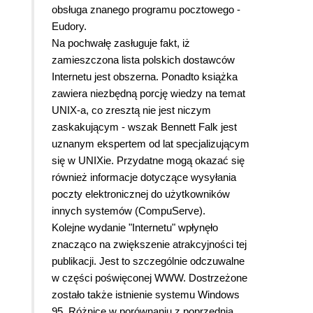
obsługa znanego programu pocztowego -
Eudory.
Na pochwałę zasługuje fakt, iż
zamieszczona lista polskich dostawców
Internetu jest obszerna. Ponadto książka
zawiera niezbędną porcję wiedzy na temat
UNIX-a, co zresztą nie jest niczym
zaskakującym - wszak Bennett Falk jest
uznanym ekspertem od lat specjalizującym
się w UNIXie. Przydatne mogą okazać się
również informacje dotyczące wysyłania
poczty elektronicznej do użytkowników
innych systemów (CompuServe).
Kolejne wydanie "Internetu" wpłynęło
znacząco na zwiększenie atrakcyjności tej
publikacji. Jest to szczególnie odczuwalne
w części poświęconej WWW. Dostrzeżone
zostało także istnienie systemu Windows
95. Różnice w porównaniu z poprzednią