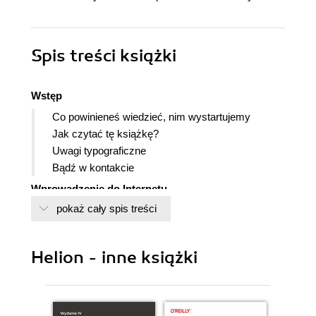
Spis treści
książki
Wstęp
Co powinieneś wiedzieć, nim wystartujemy
Jak czytać tę książkę?
Uwagi typograficzne
Bądź w kontakcie
Wprowadzenie do Internetu
pokaż cały spis treści
Co to jest Internet?
Rzut oka z lotu ptaka
No tak, ale co z tego wynika dla mnie?
Helion - inne książki
Finger - proste polecenie internetowe
Palec na pulsie (Internetu)
Internet z bliska