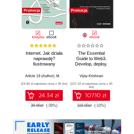
Promocja
Promocja
Promocj
książka
ebook
ebook
Internet. Jak działa
The Essential
Zabe
naprawdę?
Guide to Web3.
a
Ilustrowany
Develop, deploy,
inter
przewodnik po
and manage
protokołach,
distributed
Article 19 (Author)
,
Mallory Knodel (Contributor)
Vijay Krishnan
,
Ulrike Uhlig i in.
Adam
prywatności,
applications on the
(23,94 zł najniższa cena z 30 dni)
(107,10 zł najniższa cena z 30
(25,46 zł naj
cenzurze i
Ethereum network
dni)
zarządzaniu
24.34 zł
107.10 zł
39.90zł
(-39%)
119.00zł
(-10%)
29.9