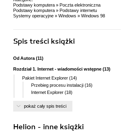
Podstawy komputera
»
Poczta elektroniczna
Podstawy komputera
»
Podstawy internetu
Systemy operacyjne
»
Windows
»
Windows 98
Spis treści
książki
Od Autora (11)
Rozdział 1. Internet - wiadomości wstępne (13)
Pakiet Internet Explorer (14)
Przebieg procesu instalacji (16)
Internet Explorer (18)
Outlook Express (20)
pokaż cały spis treści
Front Page Express i Kreator publikacji w
sieci WWW (22)
NetMeeting (23)
Helion - inne książki
Internet dla niewtajemniczonych (24)