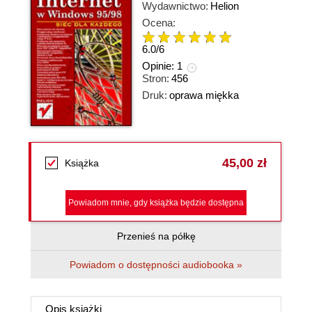
Wydawnictwo:
Helion
Ocena:
6.0
/
6
Opinie:
1
Stron:
456
Druk:
oprawa miękka
45,00 zł
Książka
Powiadom mnie, gdy książka będzie dostępna
Przenieś na półkę
Powiadom o dostępności audiobooka »
Opis
książki