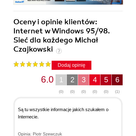
Oceny i opinie klientów:
Internet w Windows 95/98.
Sieć dla każdego Michał
Czajkowski
Dodaj opinię
6.0
1
2
3
4
5
6
(0)
(0)
(0)
(0)
(0)
(1)
Są tu wszystkie informacje jakich szukałem o
Internecie.
Opinia: Piotr Szewczuk