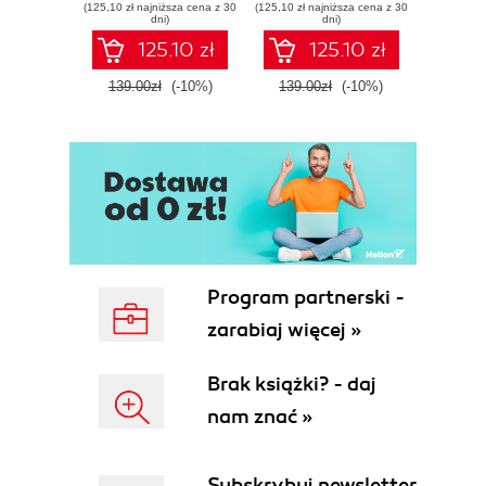
(125,10 zł najniższa cena z 30
(125,10 zł najniższa cena z 30
(125,10 zł 
dni)
dni)
125.10 zł
125.10 zł
139.00zł
(-10%)
139.00zł
(-10%)
139.0
Program partnerski -
zarabiaj więcej »
Brak książki? - daj
nam znać »
Subskrybuj newsletter