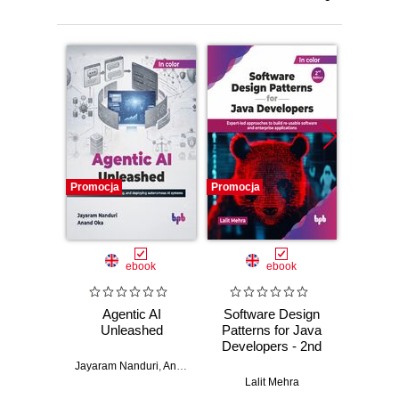
Promocja
Promocja
Promocj
ebook
ebook
Agentic AI
Software Design
L
Unleashed
Patterns for Java
Gene
Developers - 2nd
Edition
Jayaram Nanduri
,
Anand Oka
Ker
Lalit Mehra