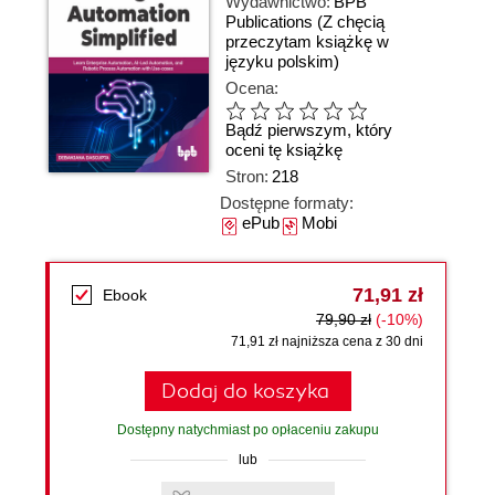
Wydawnictwo:
BPB
Publications
(Z chęcią
przeczytam książkę w
języku polskim)
Ocena:
Bądź pierwszym, który
oceni tę książkę
Stron:
218
Dostępne formaty:
ePub
Mobi
71,91 zł
Ebook
79,90 zł
(-10%)
71,91 zł najniższa cena z 30 dni
Dodaj do koszyka
Dostępny natychmiast po opłaceniu zakupu
lub