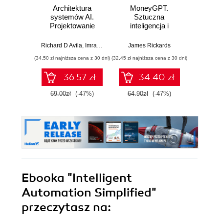
Architektura
MoneyGPT.
Jak 
systemów AI.
Sztuczna
wł
Projektowanie
inteligencja i
asyst
skalowalnego i
zagrożenie dla
krok
niezawodnego
globalnej ekonomii
Richard D Avila
,
Imran Ahmad
James Rickards
oprogramowania
(34,50 zł najniższa cena z 30 dni)
(32,45 zł najniższa cena z 30 dni)
(41,27 zł naj
36.57 zł
34.40 zł
69.00zł
(-47%)
64.90zł
(-47%)
59.0
Ebooka
"Intelligent
Automation Simplified"
przeczytasz na: