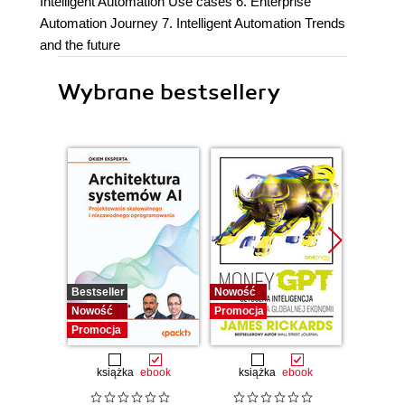
Intelligent Automation Use cases 6. Enterprise
Automation Journey 7. Intelligent Automation Trends
and the future
Wybrane bestsellery
Bestseller
Nowość
Promocj
Nowość
Promocja
Promocja
książka
ebook
książka
ebook