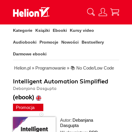
Kategorie
Książki
Ebooki
Kursy video
Audiobooki
Promocje
Nowości
Bestsellery
Darmowe ebooki
Helion.pl
»
Programowanie
»
📚 No Code/Low Code
Intelligent Automation Simplified
Debanjana Dasgupta
(ebook)
Promocja
Autor:
Debanjana
Dasgupta