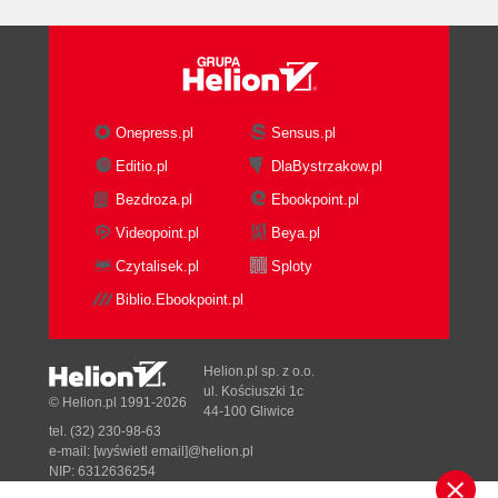
sprawdzające (80)
4.5. Uruchomienie i opis programu Paint.
Wykonujemy rysunek (81)
4.6. Przygotowanie dokumentu do druku.
Drukujemy swoje prace (85)
Onepress.pl
Sensus.pl
4.7. Rysujemy i malujemy na ekranie - otwieranie
Editio.pl
DlaBystrzakow.pl
pliku, modyfikacja, zaznaczanie, kopiowanie,
Bezdroza.pl
Ebookpoint.pl
wklejanie (87)
4.8. Rysujemy i malujemy na ekranie. Drukujemy
Videopoint.pl
Beya.pl
swoje prace (89)
Czytalisek.pl
Sploty
4.9. Rysujemy i malujemy na ekranie - ćwiczenia
Biblio.Ebookpoint.pl
utrwalające (92)
4.10. Rysujemy i malujemy na ekranie - ćwiczenia
rozszerzające (93)
Helion.pl sp. z o.o.
4.11. Wstawianie tekstu do rysunku, drukowanie
ul. Kościuszki 1c
© Helion.pl 1991-2026
44-100 Gliwice
(95)
tel. (32) 230-98-63
4.12. Kopia ekranu - wykorzystanie funkcji Print
e-mail:
[wyświetl email]@helion.pl
Screen (97)
NIP: 6312636254
Regon: 241989027
4.13. Komponowanie własnych rysunków cz. I