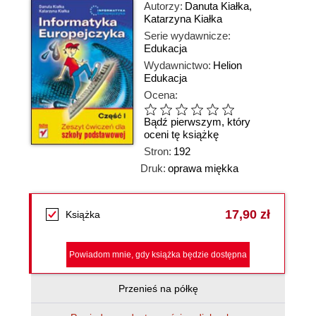
Autorzy:
Danuta Kiałka
,
Katarzyna Kiałka
Serie wydawnicze:
Edukacja
Wydawnictwo:
Helion
Edukacja
Ocena:
Bądź pierwszym, który
oceni tę książkę
Stron:
192
Druk:
oprawa miękka
17,90 zł
Książka
Powiadom mnie, gdy książka będzie dostępna
Przenieś na półkę