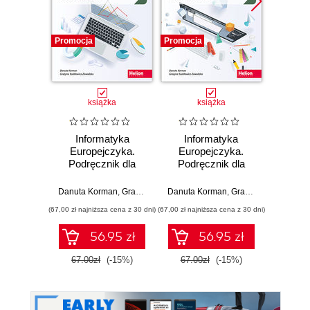
Promocja
Promocja
Promocj
książka
książka
Informatyka
Informatyka
Inf
Europejczyka.
Europejczyka.
Euro
Podręcznik dla
Podręcznik dla
Podr
szkół
szkół
ponadpodstawowych.
ponadpodstawowych.
ponadp
Danuta Korman
,
Grażyna Szabłowicz-Zawadzka
Danuta Korman
,
Grażyna Szabłowicz-Zawadzka
Danuta 
Zakres
Zakres
Z
(67,00 zł najniższa cena z 30 dni)
(67,00 zł najniższa cena z 30 dni)
(79,00 zł naj
podstawowy.
podstawowy.
roz
Część 2 (wydanie
Część 1
Część 
56.95 zł
56.95 zł
z numerem
z 
dopuszczenia)
dopu
67.00zł
(-15%)
67.00zł
(-15%)
79.0