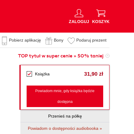
ZALOGUJ
KOSZYK
Pobierz aplikację
Bony
Podaruj prezent
TOP tytuł w super cenie » 50% taniej
31,90 zł
Książka
Powiadom mnie, gdy książka będzie
dostępna
Przenieś na półkę
Powiadom o dostępności audiobooka »