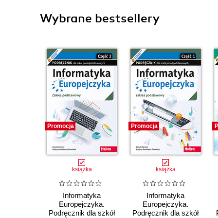
Wybrane bestsellery
Promocja
Promocja
P
książka
książka
Informatyka
Informatyka
Europejczyka.
Europejczyka.
Podręcznik dla szkół
Podręcznik dla szkół