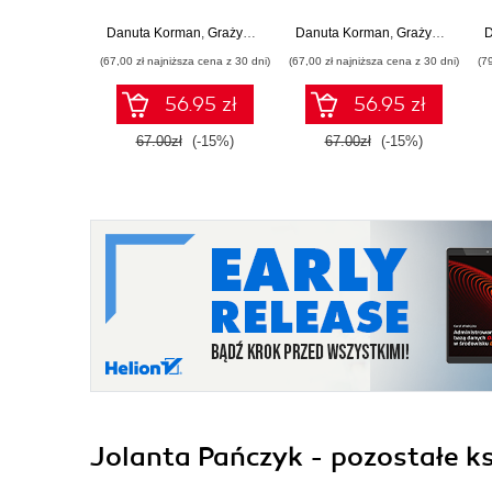
ponadpodstawowych.
ponadpodstawowych.
Zakres podstawowy.
Zakres podstawowy.
Danuta Korman
,
Grażyna Szabłowicz-Zawadzka
Danuta Korman
,
Grażyna Szabłowicz-Zawadzka
D
Część 2 (wydanie z
Część 1
(67,00 zł najniższa cena z 30 dni)
(67,00 zł najniższa cena z 30 dni)
(7
numerem
dopuszczenia)
56.95 zł
56.95 zł
67.00zł
(-15%)
67.00zł
(-15%)
Jolanta Pańczyk - pozostałe ks