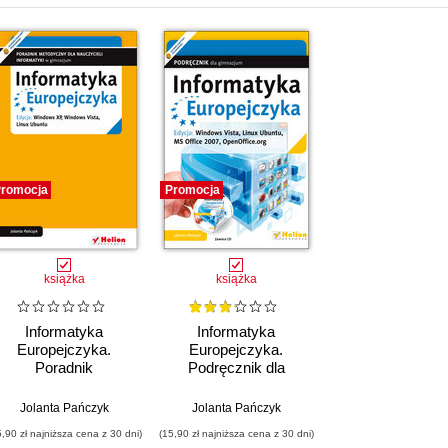
romocja
Promocja
książka
książka
Informatyka
Informatyka
Europejczyka.
Europejczyka.
Poradnik
Podręcznik dla
metodyczny dla
gimnazjum. Edycja:
nauczycieli
Windows Vista, Linux
Jolanta Pańczyk
Jolanta Pańczyk
informatyki w
Ubuntu, MS Office
5,90 zł najniższa cena z 30 dni)
(15,90 zł najniższa cena z 30 dni)
gimnazjum. Edycja:
2007, OpenOffice.org