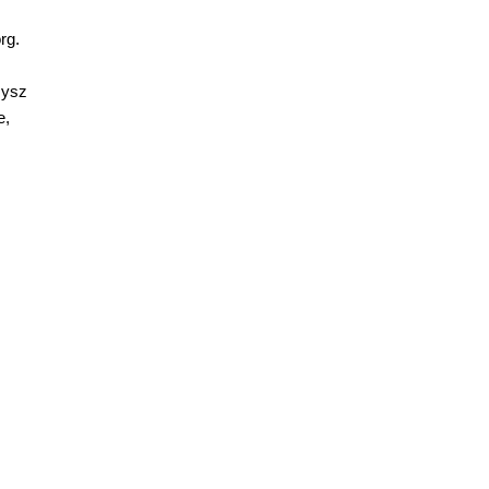
rg.
zysz
e,