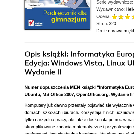
Serie wydawnicze:
Wydawnictwo:
Hel
Ocena:
Stron:
320
Druk:
oprawa mięk
Opis
książki
: Informatyka Euro
Edycja: Windows Vista, Linux U
Wydanie II
Numer dopuszczenia MEN książki "Informatyka Euro
Ubuntu, MS Office 2007, OpenOffice.org. Wydanie II"
Komputery już dawno przestały pojawiać się wyłącznie 
domach, szkołach i biurach. Korzystają z nich uczniowie
tylko narzędzia pracy, ale także doskonała pomoc w n
skomplikowane zadania matematyczne i przygotowujemy
zaoferować, jest niezbędna każdemu, kto chce uczyć 