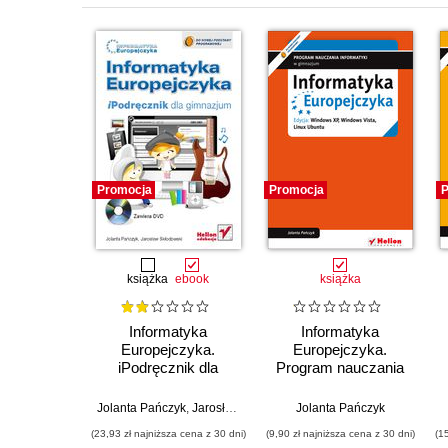
Promocja
Promocja
P
książka
ebook
książka
Informatyka
Informatyka
Europejczyka.
Europejczyka.
iPodręcznik dla
Program nauczania
gimnazjum
informatyki w
gimnazjum. Edycja:
Jolanta Pańczyk
,
Jarosław Skłodowski
Jolanta Pańczyk
Windows XP,
(23,93 zł najniższa cena z 30 dni)
(9,90 zł najniższa cena z 30 dni)
(1
Windows Vista, Linux