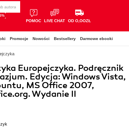
65%
POMOC
LIVE CHAT
OD O,OOZŁ
oki
Promocje
Nowości
Bestsellery
Darmowe ebooki
pejczyka
yka Europejczyka. Podręcznik
azjum. Edycja: Windows Vista,
untu, MS Office 2007,
ce.org. Wydanie II
czyk