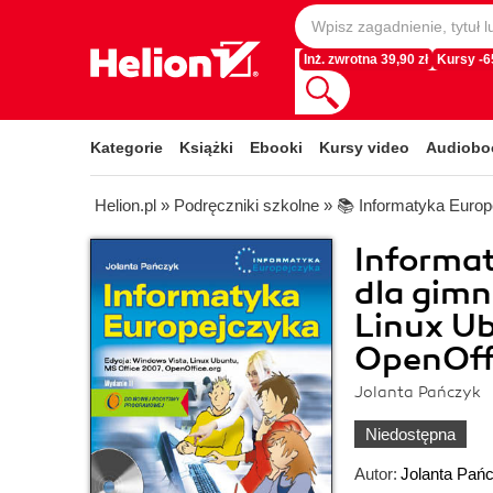
Inż. zwrotna 39,90 zł
Kursy -
Kategorie
Książki
Ebooki
Kursy video
Audiobo
Helion.pl
»
Podręczniki szkolne
»
📚 Informatyka Euro
Informat
dla gimn
Linux Ub
OpenOffi
Jolanta Pańczyk
Niedostępna
Autor:
Jolanta Pań