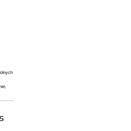
gólnych
nie,
MS