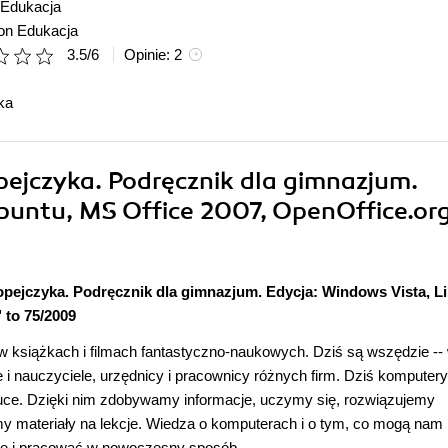
Edukacja
ion Edukacja
3.5
/
6
Opinie:
2
ka
pejczyka. Podręcznik dla gimnazjum.
buntu, MS Office 2007, OpenOffice.org
pejczyka. Podręcznik dla gimnazjum. Edycja: Windows Vista, L
 to 75/2009
w książkach i filmach fantastyczno-naukowych. Dziś są wszędzie --
 i nauczyciele, urzędnicy i pracownicy różnych firm. Dziś komputery 
auce. Dzięki nim zdobywamy informacje, uczymy się, rozwiązujemy
 materiały na lekcje. Wiedza o komputerach i o tym, co mogą nam
się i pracować w nowoczesny sposób.