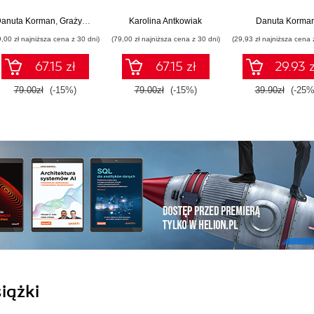
ponadpodstawowych.
ponadpodstawowych.
Podręcznik dla 
Zakres rozszerzony.
Zakres rozszerzony.
ponadgimnazjaln
anuta Korman
,
Grażyna Szabłowicz-Zawadzka
Karolina Antkowiak
Danuta Korma
Część 1 (wydanie z
Część 2
Zakres rozszerz
9,00 zł najniższa cena z 30 dni)
(79,00 zł najniższa cena z 30 dni)
(29,93 zł najniższa cena 
numerem
Część 2 (Wydani
dopuszczenia)
67.15 zł
67.15 zł
29.93 z
79.00zł
(-15%)
79.00zł
(-15%)
39.90zł
(-25%
iążki