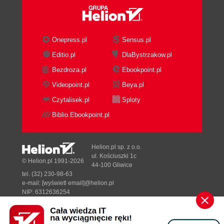
Windows
Co to są "Windows" i "Windows 95"?
Onepress.pl
Sensus.pl
Rozpoczęcie i kończenie pracy z Windows
Pomoc, czyli "helpy"
Editio.pl
DlaBystrzakow.pl
Elementy okienka
Bezdroza.pl
Ebookpoint.pl
Uruchamianie i zamykanie aplikacji w
Videopoint.pl
Beya.pl
Windows
Czytalisek.pl
Sploty
Menedżer plików
Menedżer wydruku
Biblio.Ebookpoint.pl
Windows... i co dalej?
Aplikacje dla Windows
Helion.pl sp. z o.o.
Edytor tekstu Microsoft Word v. 6.0 PL
ul. Kościuszki 1c
© Helion.pl 1991-2026
44-100 Gliwice
Word - nowoczesny edytor tekstów
tel. (32) 230-98-63
Uruchamianie i kończenie pracy z Wordem
e-mail:
[wyświetl email]@helion.pl
Pisanie i poprawianie tekstu
NIP: 6312636254
Regon: 241989027
Zaznaczanie fragmentów tekstu
Modyfikowanie tekstu i operacje blokowe
Designed with ♥ by
Tonik.pl