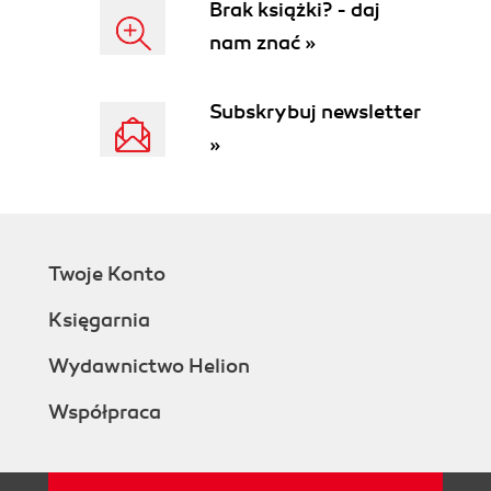
Brak książki? - daj
Edytory tekstu
nam znać »
Zastosowanie i podstawowe funkcje
Edytor TAG
Edytor MiniTAG
Subskrybuj newsletter
Edytor ChiWriter
»
Arkusze kalkulacyjne
Zastosowanie i podstawowe funkcje
Arkusze kalkulacyjne Quattro Pro i Lotus 1-2-
3
Bazy danych
Twoje Konto
Zastosowanie i podstawowe funkcje
Baza danych dBase III Plus
Księgarnia
Archiwizatory
Kompresja i dekompresja plików
Wydawnictwo Helion
Program ARJ
Współpraca
Program PKZip
Archiwizacja plików w Norton Commanderze
RAR
Kompresja dysku twardego