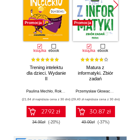
Promocja
Promocja
Promocj
książka
ebook
książka
ebook
ksią
Trening intelektu
Matura z
dla dzieci. Wydanie
informatyki. Zbiór
matem
II
zadań
s
Paulina Mechło
,
Roksana Kosmala-Kwiatkowska
Przemysław Głowacz
,
Waldemar Wal
Piot
(21,64 zł najniższa cena z 30 dni)
(29,40 zł najniższa cena z 30 dni)
(17,40 zł naj
27.92 zł
30.87 zł
34.90zł
(-20%)
49.00zł
(-37%)
29.0