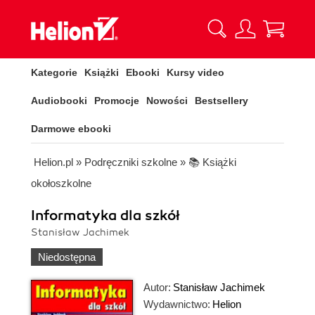
Kategorie
Książki
Ebooki
Kursy video
Audiobooki
Promocje
Nowości
Bestsellery
Darmowe ebooki
Helion.pl
»
Podręczniki szkolne
»
📚 Książki
okołoszkolne
Informatyka dla szkół
Stanisław Jachimek
Niedostępna
Autor:
Stanisław Jachimek
Wydawnictwo:
Helion