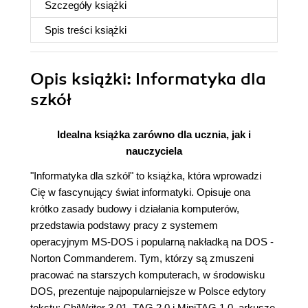
Szczegóły
książki
Spis treści
książki
Opis
książki
: Informatyka dla
szkół
Idealna książka zarówno dla ucznia, jak i
nauczyciela
"Informatyka dla szkół" to książka, która wprowadzi
Cię w fascynujący świat informatyki. Opisuje ona
krótko zasady budowy i działania komputerów,
przedstawia podstawy pracy z systemem
operacyjnym MS-DOS i popularną nakładką na DOS -
Norton Commanderem. Tym, którzy są zmuszeni
pracować na starszych komputerach, w środowisku
DOS, prezentuje najpopularniejsze w Polsce edytory
tekstu: ChiWriter 3.01, TAG 2.0 i MiniTAG 1.0, arkusze