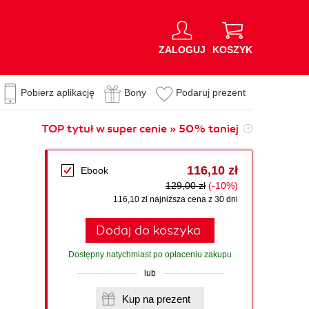
ZALOGUJ
KOSZYK
Pobierz aplikację
Bony
Podaruj prezent
TOP tytuł w super cenie » 50% taniej
116,10 zł
Ebook
129,00 zł
(-10%)
116,10 zł najniższa cena z 30 dni
Dodaj do koszyka
Dostępny natychmiast po opłaceniu zakupu
lub
Kup na prezent