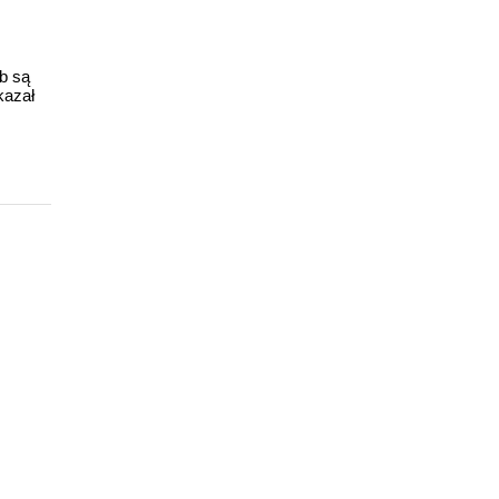
ub są
kazał