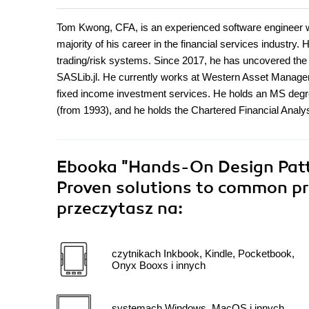
Tom Kwong, CFA, is an experienced software engineer w
majority of his career in the financial services industry
trading/risk systems. Since 2017, he has uncovered the
SASLib.jl. He currently works at Western Asset Manag
fixed income investment services. He holds an MS degre
(from 1993), and he holds the Chartered Financial Analy
Ebooka
"Hands-On Design Patte
Proven solutions to common pro
przeczytasz na:
czytnikach Inkbook, Kindle, Pocketbook,
Onyx Booxs i innych
systemach Windows, MacOS i innych