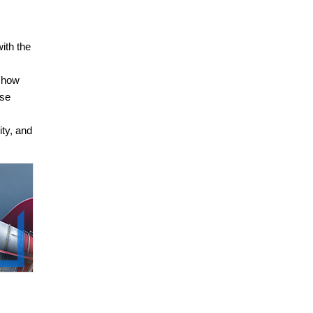
ith the
e how
use
ity, and