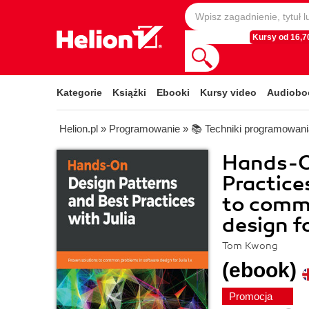
Kursy od 16,70
Kategorie
Książki
Ebooki
Kursy video
Audiobo
Helion.pl
»
Programowanie
»
📚 Techniki programowani
Hands-O
Practice
to comm
design fo
Tom Kwong
(ebook)
Promocja