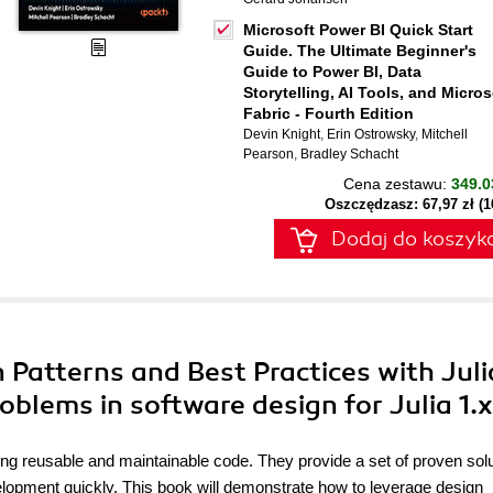
Microsoft Power BI Quick Start
Guide. The Ultimate Beginner's
Guide to Power BI, Data
Storytelling, AI Tools, and Micros
Fabric - Fourth Edition
Devin Knight
,
Erin Ostrowsky
,
Mitchell
Pearson
,
Bradley Schacht
Cena zestawu:
349.0
Oszczędzasz: 67,97 zł (
Dodaj do koszyk
Patterns and Best Practices with Juli
blems in software design for Julia 1.x
ng reusable and maintainable code. They provide a set of proven sol
elopment quickly. This book will demonstrate how to leverage design