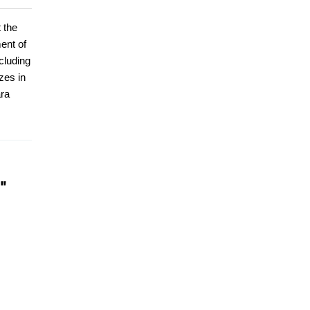
 the
ment of
cluding
zes in
ara
"