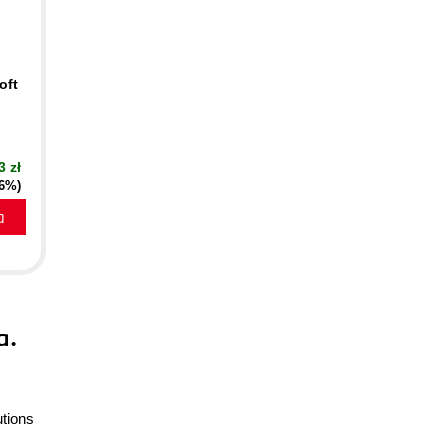
oft
3 zł
16%)
a
a.
utions