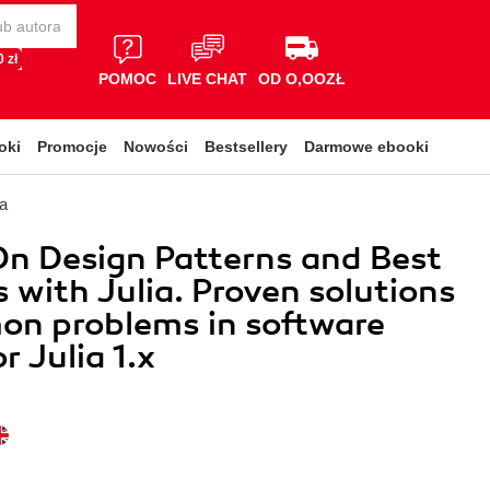
 zł
POMOC
LIVE CHAT
OD O,OOZŁ
oki
Promocje
Nowości
Bestsellery
Darmowe ebooki
a
n Design Patterns and Best
s with Julia. Proven solutions
on problems in software
r Julia 1.x