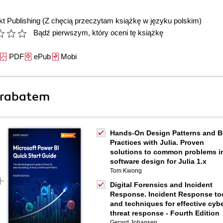
t Publishing
(Z chęcią przeczytam książkę w języku polskim)
Bądź pierwszym, który oceni tę książkę
PDF
ePub
Mobi
 rabatem
Hands-On Design Patterns and B
Practices with Julia. Proven
solutions to common problems i
software design for Julia 1.x
Tom Kwong
Digital Forensics and Incident
Response. Incident Response to
and techniques for effective cyb
threat response - Fourth Edition
Gerard Johansen