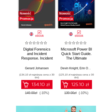
Nowość
Nowość
Nowość
Promocja
Promocja
Promocj
ebook
ebook
Digital Forensics
Microsoft Power BI
Pract
and Incident
Quick Start Guide.
Intel
Response. Incident
The Ultimate
Data-D
Response tools
Beginner's Guide
Hunti
and techniques for
to Power BI, Data
your c
Gerard Johansen
Devin Knight
,
Erin Ostrowsky
,
Mitchel
effective cyber
Storytelling, AI
effor
(134,10 zł najniższa cena z 30
(125,10 zł najniższa cena z 30
(116,10 zł 
threat response -
Tools, and
dete
dni)
dni)
Fourth Edition
Microsoft Fabric -
def
134.10 zł
125.10 zł
Fourth Edition
ATT&C
tool
149.00zł
(-10%)
139.00zł
(-10%)
129.0
E