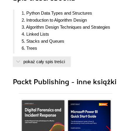
1. Python Data Types and Structures
2. Introduction to Algorithm Design
3. Algorithm Design Techniques and Strategies
4. Linked Lists
5. Stacks and Queues
6. Trees
7. Heaps and Priority Queues
pokaż cały spis treści
8. Hash Tables
9. Graphs and Algorithms
10. Searching
Packt Publishing - inne książki
11. Sorting
12. Selection Algorithms
13. String Matching Algorithms
14. Appendix: Answers to the Questions