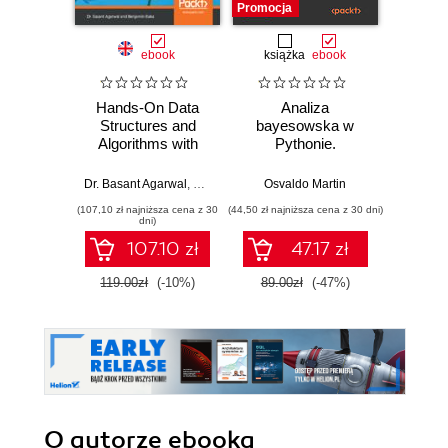
Promocja
Promocj
ebook
książka
ebook
ksią
Hands-On Data
Analiza
Strukt
Structures and
bayesowska w
Ilu
Algorithms with
Pythonie.
prz
Python. Write
Praktyczny
complex and
przewodnik po
Dr. Basant Agarwal
,
Benjamin Baka
Osvaldo Martin
Marcel
powerful code
modelowaniu
(107,10 zł najniższa cena z 30
(44,50 zł najniższa cena z 30 dni)
(39,50 zł naj
using the latest
probabilistycznym.
dni)
features of Python
Wydanie III
107.10 zł
47.17 zł
3.7 - Second
Edition
119.00zł
(-10%)
89.00zł
(-47%)
79.0
O autorze
ebooka