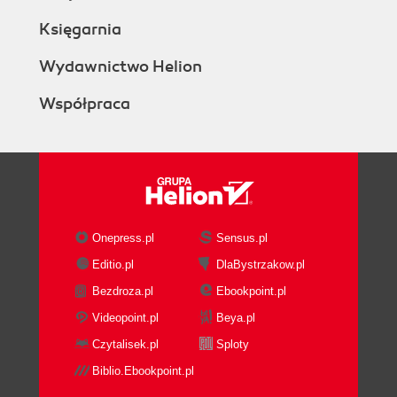
Księgarnia
Wydawnictwo Helion
Współpraca
Onepress.pl
Sensus.pl
Editio.pl
DlaBystrzakow.pl
Bezdroza.pl
Ebookpoint.pl
Videopoint.pl
Beya.pl
Czytalisek.pl
Sploty
Biblio.Ebookpoint.pl