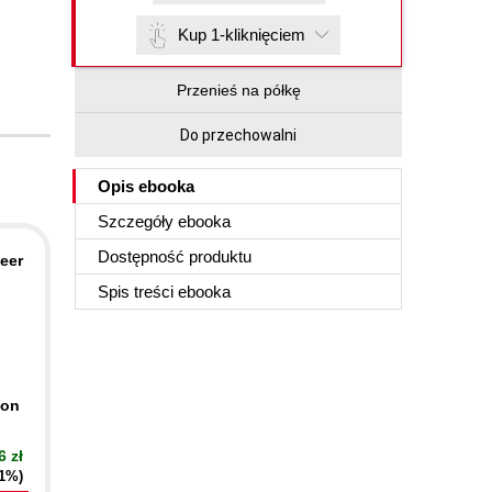
Kup 1-kliknięciem
Przenieś na półkę
Do przechowalni
Opis
ebooka
Szczegóły
ebooka
Dostępność produktu
eer
Spis treści
ebooka
ion
6 zł
21%)