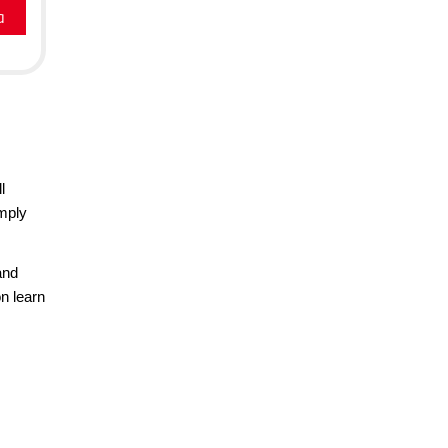
a
l
imply
and
n learn