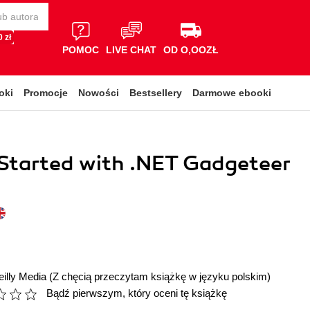
 zł
POMOC
LIVE CHAT
OD O,OOZŁ
oki
Promocje
Nowości
Bestsellery
Darmowe ebooki
Started with .NET Gadgeteer
illy Media
(Z chęcią przeczytam książkę w języku polskim)
Bądź pierwszym, który oceni tę książkę