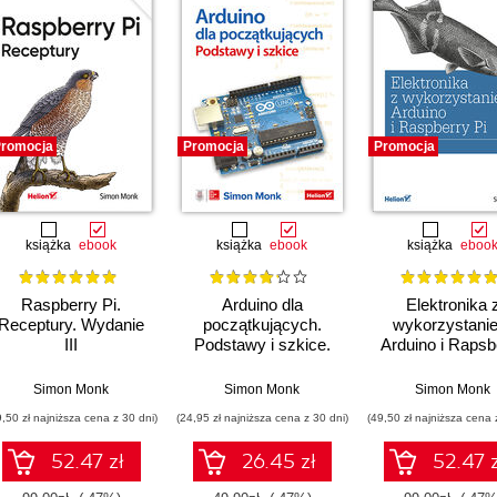
romocja
Promocja
Promocja
książka
ebook
książka
ebook
książka
eboo
Raspberry Pi.
Arduino dla
Elektronika 
Receptury. Wydanie
początkujących.
wykorzystani
III
Podstawy i szkice.
Arduino i Rapsb
Wydanie II
Pi. Receptur
Simon Monk
Simon Monk
Simon Monk
9,50 zł najniższa cena z 30 dni)
(24,95 zł najniższa cena z 30 dni)
(49,50 zł najniższa cena 
52.47 zł
26.45 zł
52.47 z