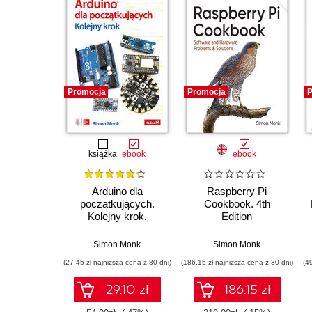
Promocja
Promocja
P
książka
ebook
ebook
Arduino dla
Raspberry Pi
początkujących.
Cookbook. 4th
Kolejny krok.
Edition
Wydanie II
Simon Monk
Simon Monk
(27,45 zł najniższa cena z 30 dni)
(186,15 zł najniższa cena z 30 dni)
(4
29.10 zł
186.15 zł