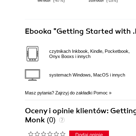
54.90zł
(-47%)
219.00zł
(-15%)
Ebooka
"Getting Started with
czytnikach Inkbook, Kindle, Pocketbook,
Onyx Booxs i innych
systemach Windows, MacOS i innych
Masz pytania? Zajrzyj do zakładki
Pomoc
»
Oceny i opinie klientów: Getti
Monk
(0)
Dodaj opinię