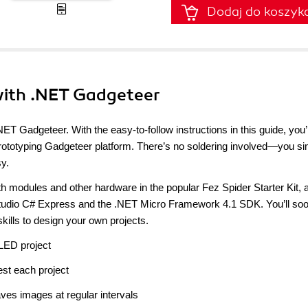
Dodaj do koszyk
 with .NET Gadgeteer
ET Gadgeteer. With the easy-to-follow instructions in this guide, you’l
d prototyping Gadgeteer platform. There’s no soldering involved—you s
y.
th modules and other hardware in the popular Fez Spider Starter Kit, 
tudio C# Express and the .NET Micro Framework 4.1 SDK. You’ll soo
kills to design your own projects.
LED project
est each project
ves images at regular intervals