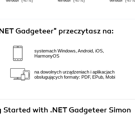
99.00zł
(-47%)
49.90zł
(-47%)
99.00zł
(-47%
 .NET Gadgeteer"
przeczytasz na:
systemach Windows, Android, iOS,
HarmonyOS
na dowolnych urządzeniach i aplikacjach
obsługujących formaty: PDF, EPub, Mobi
ng Started with .NET Gadgeteer Simon