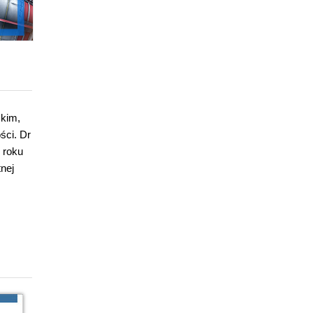
ckim,
ści. Dr
 roku
nej