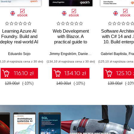
ebook
ebook
ebook
Learning Azure AI
Web Development
Software Archite
Foundry. Build and
with Blazor. A
with C# 14 and 
deploy real-world AI
practical guide to
10. Build enterp
solutions using
building interactive
applications us
Microsoft's unified AI
UIs with C# 14 and
microservice
Eduardo Sojo
Jimmy Engström
,
Daniel Roth
Gabriel Baptista
,
Francesco A
development platform
.NET 10 - Fourth
DevSecOps, 
6,10 zł najniższa cena z 30 dni)
(134,10 zł najniższa cena z 30 dni)
(125,10 zł najniższa cena 
Edition
Core, and des
patterns for Azu
116.10 zł
134.10 zł
125.10 
Fifth Edition
129.00zł
(-10%)
149.00zł
(-10%)
139.00zł
(-10