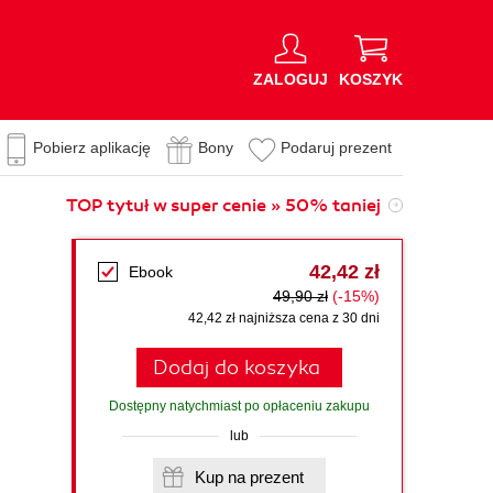
ZALOGUJ
KOSZYK
Pobierz aplikację
Bony
Podaruj prezent
TOP tytuł w super cenie » 50% taniej
42,42 zł
Ebook
49,90 zł
(-15%)
42,42 zł najniższa cena z 30 dni
Dodaj do koszyka
Dostępny natychmiast po opłaceniu zakupu
lub
Kup na prezent