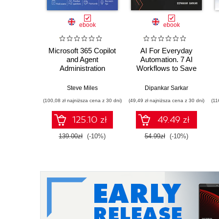
ebook
ebook
Microsoft 365 Copilot
AI For Everyday
and Agent
Automation. 7 AI
Administration
Workflows to Save
Fundamentals. Build
Hours at Work Every
practical skills and
Week
Steve Miles
Dipankar Sarkar
confidently prepare
(100,08 zł najniższa cena z 30 dni)
(49,49 zł najniższa cena z 30 dni)
(11
for the Microsoft AB-
900 certification
125.10 zł
49.49 zł
exam
139.00zł
(-10%)
54.99zł
(-10%)