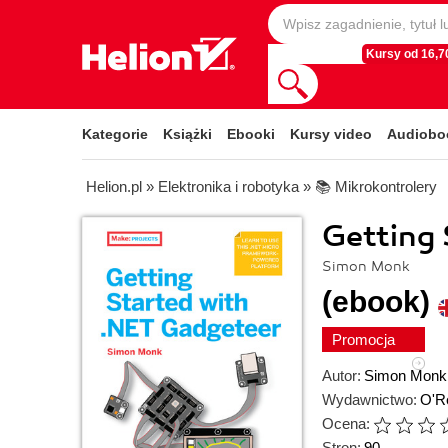
Kursy od 16,70
Kategorie
Książki
Ebooki
Kursy video
Audiobo
Helion.pl
»
Elektronika i robotyka
»
📚 Mikrokontrolery
Getting 
Simon Monk
(ebook)
Promocja
Autor:
Simon Monk
Wydawnictwo:
O'Re
Ocena:
Stron:
90