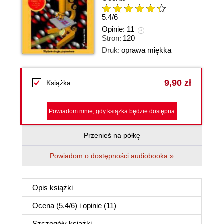
5.4
/
6
Opinie:
11
Stron:
120
Druk:
oprawa miękka
9,90 zł
Książka
Powiadom mnie, gdy książka będzie dostępna
Przenieś na półkę
Powiadom o dostępności audiobooka »
Opis
książki
Ocena (
5.4
/
6
) i opinie (11)
Szczegóły
książki