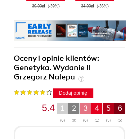
39.90zł
(-39%)
34.90zł
(-36%)
49.0
Oceny i opinie klientów:
Genetyka. Wydanie II
Grzegorz Nalepa
Dodaj opinię
5.4
1
2
3
4
5
6
(0)
(0)
(0)
(1)
(5)
(5)