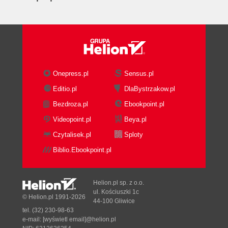
Rozdział 8. Mutacje DNA jako przyczyna chorób
genetycznych
8.1 Mutacje genowe
8.2 Przykłady chorób będących wynikiem mutacji
jednego genu
Onepress.pl
Sensus.pl
8.3 Aberracje chromosomowe
Editio.pl
DlaBystrzakow.pl
8.4 Przykłady chorób genetycznych będących
Bezdroza.pl
Ebookpoint.pl
efektem aberracji chromosomowych
Videopoint.pl
Beya.pl
Rozdział 9. Biotechnologia
Czytalisek.pl
Sploty
9.1 Inżynieria genetyczna
9.1.1 Metody izolowania genu
Biblio.Ebookpoint.pl
9.1.2 Przeniesienie genu do komórki "biorcy"
9.1.3 Wbudowanie genu w chromosom
Helion.pl sp. z o.o.
"biorcy"
ul. Kościuszki 1c
© Helion.pl 1991-2026
9.2 Przeprowadzanie procesów
44-100 Gliwice
biotechnologicznych na skalę przemysłową
tel. (32) 230-98-63
e-mail:
[wyświetl email]@helion.pl
Rozdział 10. Zastosowanie genetyki w medycynie i