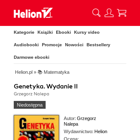
Kategorie
Książki
Ebooki
Kursy video
Audiobooki
Promocje
Nowości
Bestsellery
Darmowe ebooki
Helion.pl
»
📚 Matematyka
Genetyka. Wydanie II
Grzegorz Nalepa
Niedostępna
Autor:
Grzegorz
Nalepa
Wydawnictwo:
Helion
Ocena: