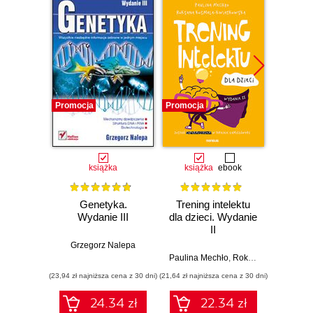
Promocja
Promocja
Promocj
książka
książka
ebook
ksią
Genetyka.
Trening intelektu
M
Wydanie III
dla dzieci. Wydanie
inform
II
Grzegorz Nalepa
Paulina Mechło
,
Roksana Kosmala-Kwiatkowska
(23,94 zł najniższa cena z 30 dni)
(21,64 zł najniższa cena z 30 dni)
(29,40 zł naj
24.34 zł
22.34 zł