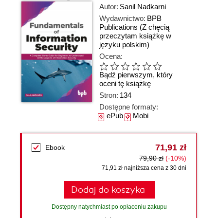
Autor:
Sanil Nadkarni
Wydawnictwo:
BPB
Publications
(Z chęcią
przeczytam książkę w
języku polskim)
Ocena:
Bądź pierwszym, który
oceni tę książkę
Stron:
134
Dostępne formaty:
ePub
Mobi
71,91 zł
Ebook
79,90 zł
(-10%)
71,91 zł najniższa cena z 30 dni
Dodaj do koszyka
Dostępny natychmiast po opłaceniu zakupu