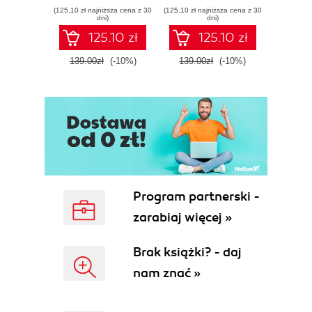
(125,10 zł najniższa cena z 30
(125,10 zł najniższa cena z 30
(125,10 zł 
dni)
dni)
125.10 zł
125.10 zł
139.00zł
(-10%)
139.00zł
(-10%)
139.0
Program partnerski -
zarabiaj więcej »
Brak książki? - daj
nam znać »