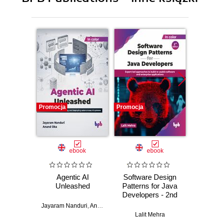
Promocja
Promocja
Promocj
ebook
ebook
Agentic AI
Software Design
L
Unleashed
Patterns for Java
Gene
Developers - 2nd
Edition
Jayaram Nanduri
,
Anand Oka
Ker
Lalit Mehra