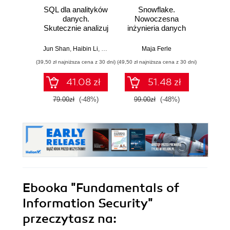
SQL dla analityków
Snowflake.
SQL w
danych.
Nowoczesna
Jak d
Skutecznie analizuj
inżynieria danych
uzysk
dane, wyciągaj
w praktyce
inf
wartościowe
Wy
Jun Shan
,
Haibin Li
,
Matt Goldwasser
Maja Ferle
,
Upom Malik
,
Benjamin John
Antho
wnioski i opanuj
(39,50 zł najniższa cena z 30 dni)
(49,50 zł najniższa cena z 30 dni)
(49,50 zł naj
zaawansowany
SQL na potrzeby
41.08 zł
51.48 zł
praktycznych
zastosowań.
79.00zł
(-48%)
99.00zł
(-48%)
99.0
Wydanie IV
Ebooka
"Fundamentals of
Information Security"
przeczytasz na: