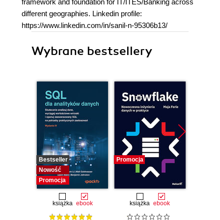
framework and foundation for IT/ITES/Banking across
different geographies. Linkedin profile:
https://www.linkedin.com/in/sanil-n-95306b13/
Wybrane bestsellery
Bestseller
Promocja
Promocj
Nowość
Promocja
książka
ebook
książka
ebook
ksią