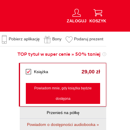
ZALOGUJ
KOSZYK
Pobierz aplikację
Bony
Podaruj prezent
TOP tytuł w super cenie » 50% taniej
29,00 zł
Książka
Powiadom mnie, gdy książka będzie
dostępna
Przenieś na półkę
Powiadom o dostępności audiobooka »