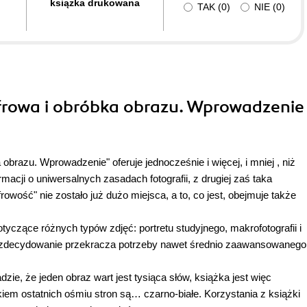
ksiązka drukowana
TAK
(
0
)
NIE
(
0
)
ytałem w ciągu kilku godzin po jej otrzymaniu. Ani przez moment
ówek... troszkę wiedzy już mam, a ta książka to wybitne jej
zerność tematów podjętych w tej książce, sama mówi za siebie!!!
yfrowa i obróbka obrazu. Wprowadzenie 
obrazu. Wprowadzenie" oferuje jednocześnie i więcej, i mniej , niż
rmacji o uniwersalnych zasadach fotografii, z drugiej zaś taka
owość" nie zostało już dużo miejsca, a to, co jest, obejmuje także
yczące różnych typów zdjęć: portretu studyjnego, makrofotografii i
 zdecydowanie przekracza potrzeby nawet średnio zaawansowanego
zie, że jeden obraz wart jest tysiąca słów, książka jest więc
kiem ostatnich ośmiu stron są… czarno-białe. Korzystania z książki