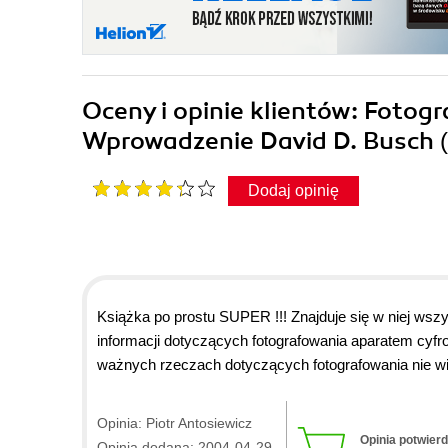
Oceny i opinie klientów: Fotogr
Wprowadzenie David D. Busch
Dodaj opinię
Książka po prostu SUPER !!! Znajduje się w niej wszy
informacji dotyczących fotografowania aparatem cyfr
ważnych rzeczach dotyczących fotografowania nie wied
Rozdział o wyborze skanera również przypadł mi do g
Firma HELION zasługuje w 100% na miano najlepszej k
Opinia: Piotr Antosiewicz
nawet pokusić się o czołówkę europejską. Szybka wy
Opinia potwier
Opinia dodana: 2004-04-29