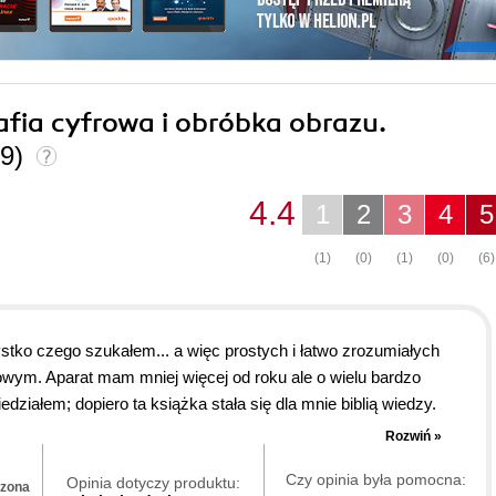
afia cyfrowa i obróbka obrazu.
(9)
4.4
1
2
3
4
5
(1)
(0)
(1)
(0)
(6)
stko czego szukałem... a więc prostych i łatwo zrozumiałych
owym. Aparat mam mniej więcej od roku ale o wielu bardzo
ziałem; dopiero ta książka stała się dla mnie biblią wiedzy.
ustu.
Rozwiń »
sięgarni internetowej w Polsce, a po wejściu do Unii może
Czy opinia była pomocna:
syłka, dobrze zapakowane... a co najważniejsze ponad 270 stron
Opinia dotyczy produktu:
dzona