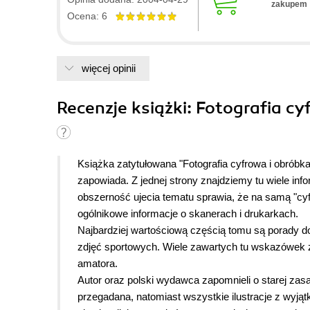
zakupem
w cenie 29zł to po prostu hit cenowy. Książkę przecz
Ocena: 6
nie znudziła mnie; nie jestem jakimś tam laikiem cyfr
uzupełnienie!! Sami tylko zobaczcie spis treści - obs
Książka nadaje się również na prezent urodzinowy.
więcej opinii
Z całą odpowiedzialnością polecam!
Recenzje
książki
: Fotografia c
Książka zatytułowana "Fotografia cyfrowa i obróbka 
zapowiada. Z jednej strony znajdziemy tu wiele info
obszerność ujecia tematu sprawia, że na samą "cyfr
ogólnikowe informacje o skanerach i drukarkach.
Najbardziej wartościową częścią tomu są porady dot
zdjęć sportowych. Wiele zawartych tu wskazówek
amatora.
Autor oraz polski wydawca zapomnieli o starej zasad
przegadana, natomiast wszystkie ilustracje z wyjąt