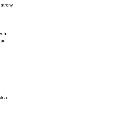
 strony
wych
 po
także