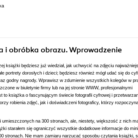
ka
wa i obróbka obrazu. Wprowadzenie
zej książki będziesz już wiedział, jak uchwycić na zdjęciu najważniej
e portrety dorosłych i dzieci; będziesz również mógł udać się do cyf
obraz godny nagrody. Wprawisz w zdumienie wszystkich kolegów w pr
czone w biuletynie firmy lub na jej stronie WWW, profesjonalnymi
t to książka o fascynującym świecie fotografii cyfrowej i przetwarzan
zy robienia zdjęć, jak i doświadczeni fotograficy, którzy rozpoczyn
i umieszczonych na 300 stronach, ale, niestety, większość z nich m
ążki starałem się ograniczyć wszystkie dodatkowe informacje do mi
300 stronach. Nie mam zamiaru narzucać sposobu czytania książki,