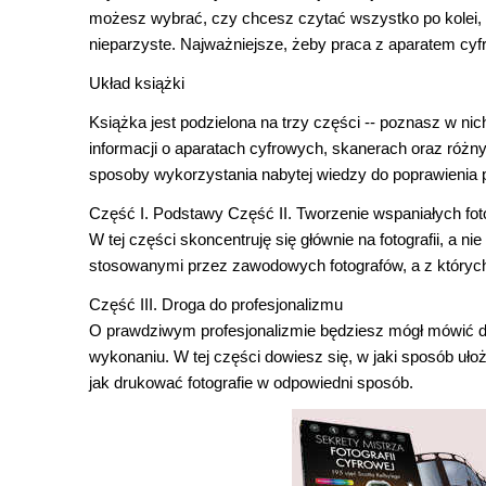
możesz wybrać, czy chcesz czytać wszystko po kolei, wy
nieparzyste. Najważniejsze, żeby praca z aparatem cy
Układ książki
Książka jest podzielona na trzy części -- poznasz w nic
informacji o aparatach cyfrowych, skanerach oraz róż
sposoby wykorzystania nabytej wiedzy do poprawienia p
Część I. Podstawy
Część II. Tworzenie wspaniałych foto
W tej części skoncentruję się głównie na fotografii, a 
stosowanymi przez zawodowych fotografów, a z których
Część III. Droga do profesjonalizmu
O prawdziwym profesjonalizmie będziesz mógł mówić do
wykonaniu. W tej części dowiesz się, w jaki sposób uło
jak drukować fotografie w odpowiedni sposób.