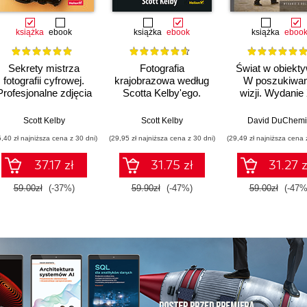
książka
ebook
książka
ebook
książka
eboo
Sekrety mistrza
Fotografia
Świat w obiekty
fotografii cyfrowej.
krajobrazowa według
W poszukiwan
Profesjonalne zdjęcia
Scotta Kelby'ego.
wizji. Wydanie 
krok po kroku
Przewodnik krok po
rocznicowe
kroku
Scott Kelby
Scott Kelby
David DuChem
5,40 zł najniższa cena z 30 dni)
(29,95 zł najniższa cena z 30 dni)
(29,49 zł najniższa cena 
37.17 zł
31.75 zł
31.27 z
59.00zł
(-37%)
59.90zł
(-47%)
59.00zł
(-47%