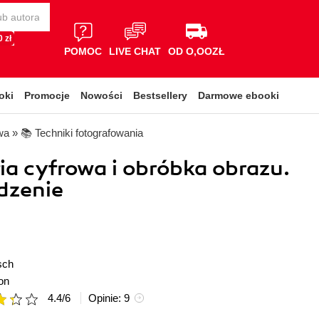
 zł
POMOC
LIVE CHAT
OD O,OOZŁ
oki
Promocje
Nowości
Bestsellery
Darmowe ebooki
wa
»
📚 Techniki fotografowania
ia cyfrowa i obróbka obrazu.
zenie
sch
on
4.4
/
6
Opinie:
9