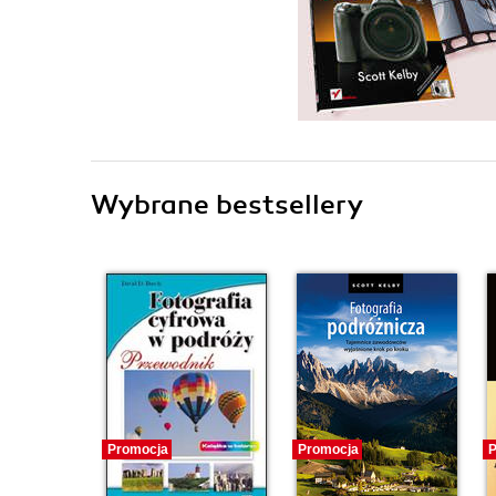
Wybrane bestsellery
Promocja
Promocja
P