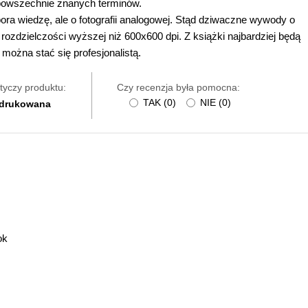
e powszechnie znanych terminów.
ra wiedzę, ale o fotografii analogowej. Stąd dziwaczne wywody o
rozdzielczości wyższej niż 600x600 dpi. Z książki najbardziej będą
można stać się profesjonalistą.
tyczy produktu:
Czy recenzja była pomocna:
TAK
(
0
)
NIE
(
0
)
 drukowana
ok