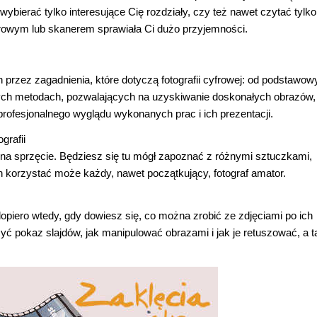
bierać tylko interesujące Cię rozdziały, czy też nawet czytać tylko
frowym lub skanerem sprawiała Ci dużo przyjemności.
h przez zagadnienia, które dotyczą fotografii cyfrowej: od podstawo
nych metodach, pozwalających na uzyskiwanie doskonałych obrazów,
rofesjonalnego wyglądu wykonanych prac i ich prezentacji.
grafii
nie na sprzęcie. Będziesz się tu mógł zapoznać z różnymi sztuczkami,
 korzystać może każdy, nawet początkujący, fotograf amator.
piero wtedy, gdy dowiesz się, co można zrobić ze zdjęciami po ich
żyć pokaz slajdów, jak manipulować obrazami i jak je retuszować, a 