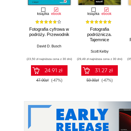
książka
ebook
książka
ebook
Fotografia cyfrowa w
Fotografia
podróży. Przewodnik
podróżnicza.
Tajemnice
zawodowców
David D. Busch
wyjaśnione krok po
Scott Kelby
kroku
(23,50 zł najniższa cena z 30 dni)
(29,49 zł najniższa cena z 30 dni)
(3
24.91 zł
31.27 zł
47.00zł
(-47%)
59.00zł
(-47%)