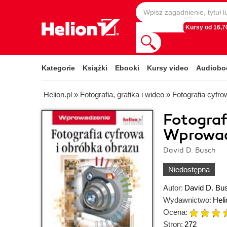
Kursy od 16,70
Kategorie
Książki
Ebooki
Kursy video
Audiobo
Helion.pl
»
Fotografia, grafika i wideo
»
Fotografia cyfro
Fotograf
Wprowad
David D. Busch
Niedostępna
Autor:
David D. Bu
Wydawnictwo:
Heli
Ocena:
Stron:
272