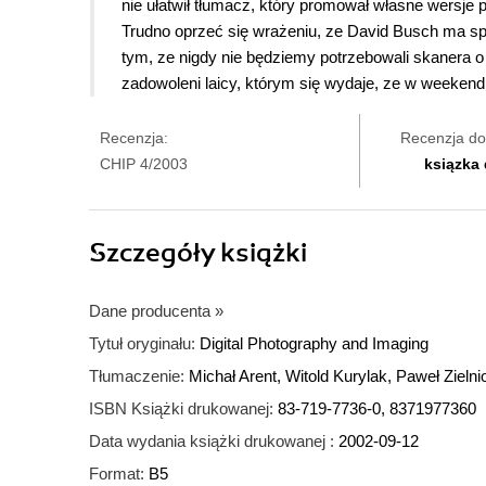
nie ułatwił tłumacz, który promował własne wersj
Trudno oprzeć się wrażeniu, ze David Busch ma spo
tym, ze nigdy nie będziemy potrzebowali skanera o 
zadowoleni laicy, którym się wydaje, ze w weekend 
Recenzja:
Recenzja do
CHIP 4/2003
ksiązka
Szczegóły
książki
Dane producenta
»
Tytuł oryginału:
Digital Photography and Imaging
Tłumaczenie:
Michał Arent, Witold Kurylak, Paweł Zielni
ISBN Książki drukowanej:
83-719-7736-0, 8371977360
Data wydania książki drukowanej :
2002-09-12
Format:
B5