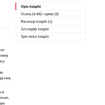
Opis
książki
Ocena (
4.4
/
6
) i opinie (9)
Recenzje
książki
(1)
Szczegóły
książki
Spis treści
książki
sze
rowej
acy
iu
ają swą
a w
nimum,
 sam