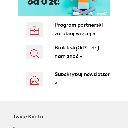
(56)
Zadanie #21 Dobierz odpowiednią metodę pomiaru
światła (58)
Program partnerski -
Zadanie #22 Skorzystaj z histogramu, aby
uzyskać właściwą ekspozycję (60)
zarabiaj więcej »
Zadanie #23 Popraw ekspozycję, korzystając z
funkcji kompensacji ekspozycji (62)
Brak książki? - daj
Zadanie #24 Unikaj na zdjęciach tzw. przepaleń
nam znać »
(64)
Zadanie #25 Zrozum, co to jest zakres
Subskrybuj newsletter
dynamiczny (66)
Zadanie #26 Połącz dwa zdjęcia i uzyskaj pełny
»
zakres dynamiczny obrazu (68)
Rozdział 4. Kontroluj ostrość i głębię ostrości
Zadanie #27 Ustaw idealną ostrość, stosując
statyw (72)
Twoje Konto
Zadanie #28 Nastaw ostrość na wybrany obszar
kadru (73)