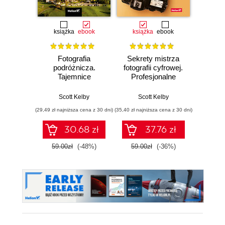
książka
ebook
książka
ebook
ksią
Fotografia
Sekrety mistrza
Fo
podróżnicza.
fotografii cyfrowej.
kra
Tajemnice
Profesjonalne
wedł
zawodowców
zdjęcia krok po
Ke
wyjaśnione krok po
kroku
Przew
Scott Kelby
Scott Kelby
Sc
kroku
p
(29,49 zł najniższa cena z 30 dni)
(35,40 zł najniższa cena z 30 dni)
(29,95 zł naj
30.68 zł
37.76 zł
59.00zł
(-48%)
59.00zł
(-36%)
59.9