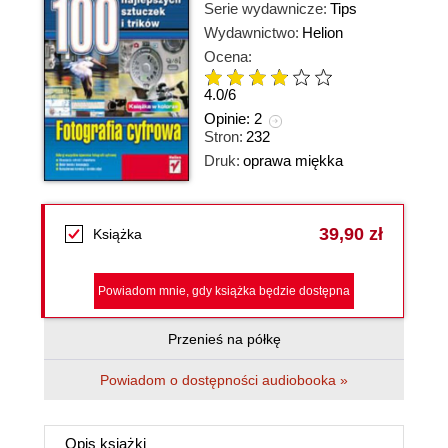
Serie wydawnicze:
Tips
Wydawnictwo:
Helion
Ocena:
4.0
/
6
Opinie:
2
Stron:
232
Druk:
oprawa miękka
39,90 zł
Książka
Powiadom mnie, gdy książka będzie dostępna
Przenieś na półkę
Powiadom o dostępności audiobooka »
Opis
książki