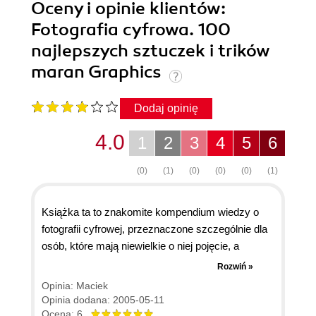
Oceny i opinie klientów:
Fotografia cyfrowa. 100
najlepszych sztuczek i trików
maran Graphics
Dodaj opinię
4.0
1
2
3
4
5
6
(0)
(1)
(0)
(0)
(0)
(1)
Książka ta to znakomite kompendium wiedzy o
fotografii cyfrowej, przeznaczone szczególnie dla
osób, które mają niewielkie o niej pojęcie, a
chciałyby wzbogacić swoje umiejętności robienia
Rozwiń »
fachowych zdjęć. Autor poruszył zagadnienia
Opinia: Maciek
przydatne zarówno przy wykonywaniu zdjęć, jak i
Opinia dodana: 2005-05-11
przy jego obróbce w programie Photoshop
Ocena: 6