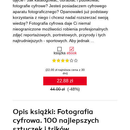
ujęcie? Jak katalogować, obrabiać i publikować
fotografie cyfrowe? Jesteś posiadaczem cyfrowego
aparatu fotograficznego? Opanowałeś już podstawy
korzystania z niego i chcesz nadal rozszerzać swoją
wiedzę? Fotografia cyfrowa daje Ci niemal
nieograniczone możliwości robienia profesjonalnych
zdjęć reportażowych, portretowych, przyrody i tych
najtrudniejszych - sportowych. Aby jednak ...
książka
ebook
(22.00 zł najniższa cena z 30
dni)
22.88 zł
44.00 zł
(-48%)
Opis
książki
: Fotografia
cyfrowa. 100 najlepszych
sztuczek i trików