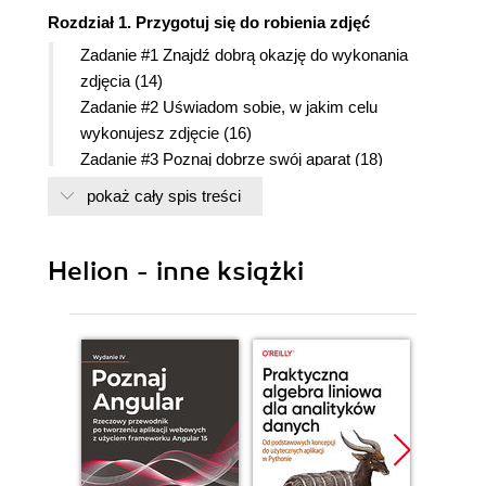
Rozdział 1. Przygotuj się do robienia zdjęć
Zadanie #1 Znajdź dobrą okazję do wykonania
zdjęcia (14)
Zadanie #2 Uświadom sobie, w jakim celu
wykonujesz zdjęcie (16)
Zadanie #3 Poznaj dobrze swój aparat (18)
Zadanie #4 Wybierz odpowiedni format zdjęć (20)
pokaż cały spis treści
Zadanie #5 Dobierz rozdzielczość i stopień
kompresji zdjęcia (22)
Zadanie #6 Dobierz czułość aparatu, a więc
Helion - inne książki
odpowiedni współczynnik ISO (24)
Zadanie #7 Popraw kolorystykę zdjęcia dzięki
ustawieniu prawidłowego balansu bieli (26)
Zadanie #8 Wykonuj zdjęcia z przeznaczeniem do
ich cyfrowej obróbki (28)
Zadanie #9 Spakuj się na efektywną fotograficzną
wycieczkę (30)
Rozdział 2. Rób dobre zdjęcia