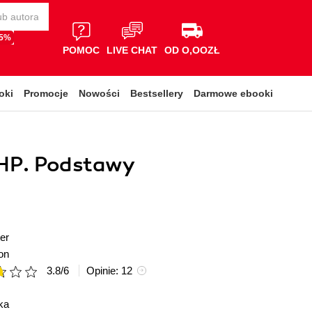
65%
POMOC
LIVE CHAT
OD O,OOZŁ
oki
Promocje
Nowości
Bestsellery
Darmowe ebooki
PHP. Podstawy
er
on
3.8
/
6
Opinie:
12
ka