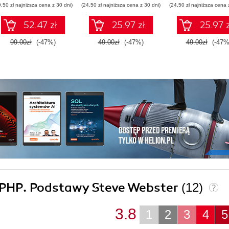
9,50 zł najniższa cena z 30 dni)
(24,50 zł najniższa cena z 30 dni)
(24,50 zł najniższa cena 
52.47 zł
25.97 zł
25.97 z
99.00zł
(-47%)
49.00zł
(-47%)
49.00zł
(-47%
 i PHP. Podstawy Steve Webster
(12)
3.8
1
2
3
4
5