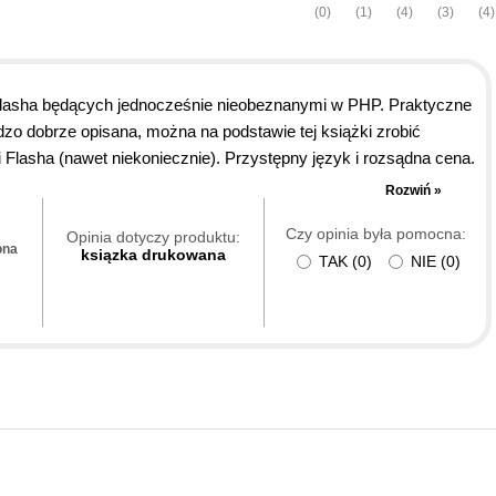
(0)
(1)
(4)
(3)
(4)
lasha będących jednocześnie nieobeznanymi w PHP. Praktyczne
dzo dobrze opisana, można na podstawie tej książki zrobić
 Flasha (nawet niekoniecznie). Przystępny język i rozsądna cena.
Rozwiń »
Czy opinia była pomocna:
Opinia dotyczy produktu:
ona
ksiązka drukowana
TAK
(
0
)
NIE
(
0
)