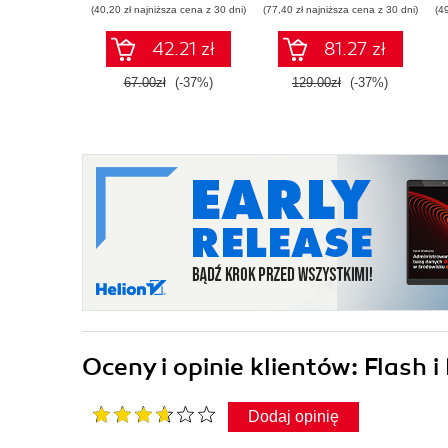
(40,20 zł najniższa cena z 30 dni)
(77,40 zł najniższa cena z 30 dni)
(4
łatwy w utrzymaniu
kod PHP
42.21 zł
81.27 zł
67.00zł
(-37%)
129.00zł
(-37%)
Oceny i opinie klientów: Flash
Dodaj opinię