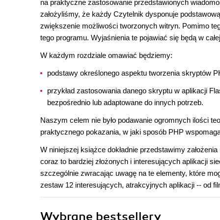
na praktyczne zastosowanie przedstawionych wiadomoś
założyliśmy, że każdy Czytelnik dysponuje podstawow
zwiększenie możliwości tworzonych witryn. Pomimo teg
tego programu. Wyjaśnienia te pojawiać się będą w całe
W każdym rozdziale omawiać będziemy:
podstawy określonego aspektu tworzenia skryptów P
przykład zastosowania danego skryptu w aplikacji F
bezpośrednio lub adaptowane do innych potrzeb.
Naszym celem nie było podawanie ogromnych ilości teor
praktycznego pokazania, w jaki sposób PHP wspomaga 
W niniejszej książce dokładnie przedstawimy założeni
coraz to bardziej złożonych i interesujących aplikacji
szczególnie zwracając uwagę na te elementy, które mo
zestaw 12 interesujących, atrakcyjnych aplikacji -- od f
Wybrane bestsellery