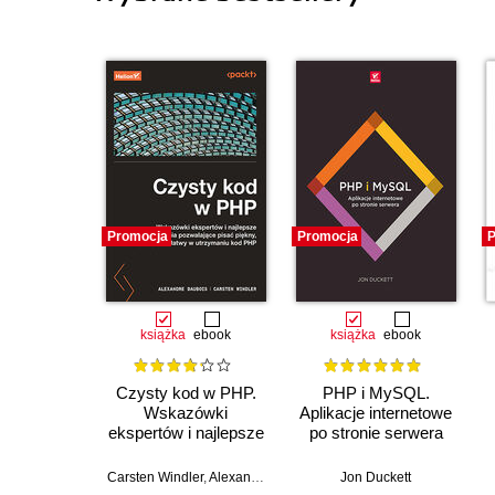
Promocja
Promocja
P
książka
ebook
książka
ebook
Czysty kod w PHP.
PHP i MySQL.
Wskazówki
Aplikacje internetowe
ekspertów i najlepsze
po stronie serwera
rozwiązania
pozwalające pisać
Carsten Windler
,
Alexandre Daubois
Jon Duckett
piękny, przystępny i