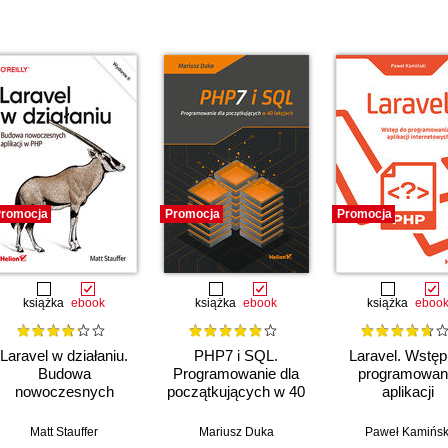
romocja
Promocja
Promocja
książka
ebook
książka
ebook
książka
eboo
Laravel w działaniu.
PHP7 i SQL.
Laravel. Wstęp
Budowa
Programowanie dla
programowan
nowoczesnych
początkujących w 40
aplikacji
aplikacji w PHP.
lekcjach
internetowyc
Wydanie II
Matt Stauffer
Mariusz Duka
Paweł Kamińsk