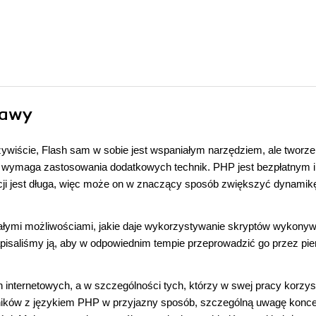
tawy
zywiście, Flash sam w sobie jest wspaniałym narzędziem, ale tworze
ha wymaga zastosowania dodatkowych technik. PHP jest bezpłatnym i
kcji jest długa, więc może on w znaczący sposób zwiększyć dynamik
iałymi możliwościami, jakie daje wykorzystywanie skryptów wykony
apisaliśmy ją, aby w odpowiednim tempie przeprowadzić go przez pi
n internetowych, a w szczególności tych, którzy w swej pracy korzys
ników z językiem PHP w przyjazny sposób, szczególną uwagę konce