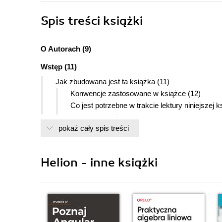
Spis treści
książki
O Autorach (9)
Wstęp (11)
Jak zbudowana jest ta książka (11)
Konwencje zastosowane w książce (12)
Co jest potrzebne w trakcie lektury niniejszej k
Wsparcie - każdy go potrzebuje (13)
pokaż cały spis treści
PHP i skrypty wykonywane po stronie serwera (14)
Klient i serwer (16)
Rozdział 1. Dynamiczne dane dla Flasha (21)
Helion - inne książki
Wczytywanie danych zewnętrznych (21)
Porady dotyczące polecenia loadVariables (24)
Detektory zdarzeń klipów filmowych (25)
Wysyłanie informacji z Flasha (29)
Budowa formularza rejestracji (30)