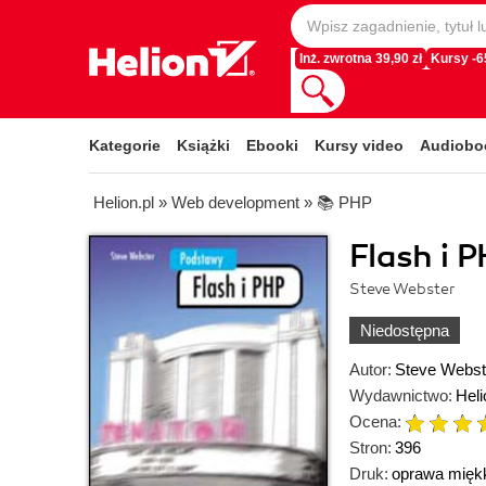
Inż. zwrotna 39,90 zł
Kursy -
Kategorie
Książki
Ebooki
Kursy video
Audiobo
Helion.pl
»
Web development
»
📚 PHP
Flash i 
Steve Webster
Niedostępna
Autor:
Steve Webst
Wydawnictwo:
Heli
Ocena:
Stron:
396
Druk:
oprawa mięk