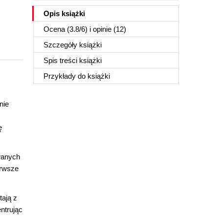
Opis
książki
Ocena (
3.8
/
6
) i opinie (12)
Szczegóły
książki
Spis treści
książki
Przykłady do
książki
nie
ę
wanych
erwsze
tają z
ntrując