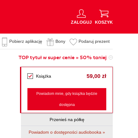
ZALOGUJ
KOSZYK
Pobierz aplikację
Bony
Podaruj prezent
TOP tytuł w super cenie » 50% taniej
59,00 zł
Książka
Powiadom mnie, gdy książka będzie
dostępna
Przenieś na półkę
Powiadom o dostępności audiobooka »