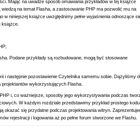
ci. Mając na uwadze sposób omawiania przykładów w tej książce
ą wiedzą na temat Flasha, a zastosowanie PHP ma pozwolić mu na
o w niniejszej książce uwzględnimy pełne wyjaśnienia odnoszące si
j książce.
HP;
lasha. Podane przykłady są rozbudowane, mogą być stosowane
ii i następnie pozostawienie Czytelnika samemu sobie. Dążyliśmy 
projektantów wykorzystujących Flasha.
a PHP i, co ważniejsze, sposoby jego wykorzystywania podczas twor
 sieciowych. W każdym rozdziale przedstawimy przykład prostego kodu
gą okazać się przydatne podczas projektowania witryn. Zaprezentuj
ilmów rejestracji i logowania aż po pełne forum stworzone we Flashu.