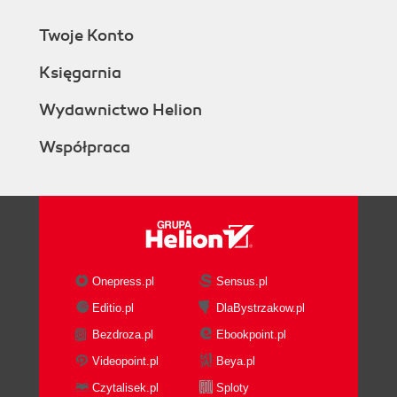
Twoje Konto
Księgarnia
Wydawnictwo Helion
Współpraca
Onepress.pl
Sensus.pl
Editio.pl
DlaBystrzakow.pl
Bezdroza.pl
Ebookpoint.pl
Videopoint.pl
Beya.pl
Czytalisek.pl
Sploty