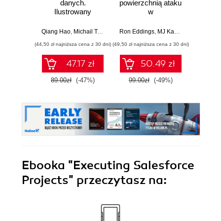
danych.
powierzchnią ataku
do
Ilustrowany
w
Przew
przewodnik
cyberbezpieczeństwie.
po prz
Strategie i techniki
arc
Qiang Hao
,
Michail Tsikerdekis
Ron Eddings
,
MJ Kaufmann
Alessand
ochrony zasobów
monol
(44,50 zł najniższa cena z 30 dni)
(49,50 zł najniższa cena z 30 dni)
(44,50 zł naj
cyfrowych
s
mod
47.17 zł
50.49 zł
mik
89.00zł
(-47%)
99.00zł
(-49%)
89.0
Ebooka
"Executing Salesforce
Projects"
przeczytasz na: