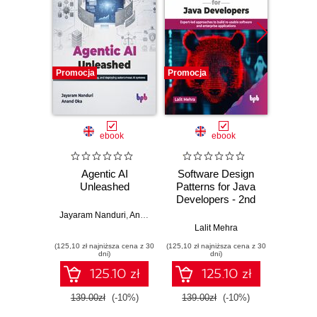
Promocja
Promocja
Promocj
ebook
ebook
Agentic AI
Software Design
L
Unleashed
Patterns for Java
Gene
Developers - 2nd
Edition
Jayaram Nanduri
,
Anand Oka
Ker
Lalit Mehra
(125,10 zł najniższa cena z 30
(125,10 zł najniższa cena z 30
(125,10 zł 
dni)
dni)
125.10 zł
125.10 zł
139.00zł
(-10%)
139.00zł
(-10%)
139.0