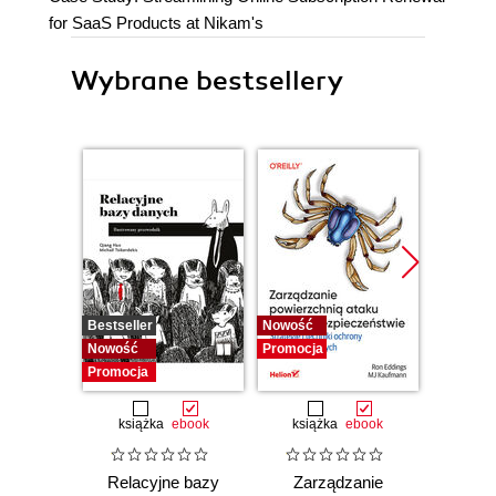
for SaaS Products at Nikam's
Wybrane bestsellery
Bestseller
Nowość
Promocj
Nowość
Promocja
Promocja
książka
ebook
książka
ebook
ksią
Relacyjne bazy
Zarządzanie
Refa