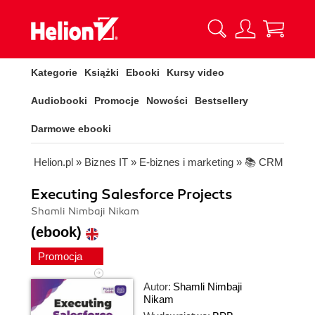
Kategorie
Książki
Ebooki
Kursy video
Audiobooki
Promocje
Nowości
Bestsellery
Darmowe ebooki
Helion.pl
»
Biznes IT
»
E-biznes i marketing
»
📚 CRM
Executing Salesforce Projects
Shamli Nimbaji Nikam
(ebook)
Promocja
Autor:
Shamli Nimbaji
Nikam