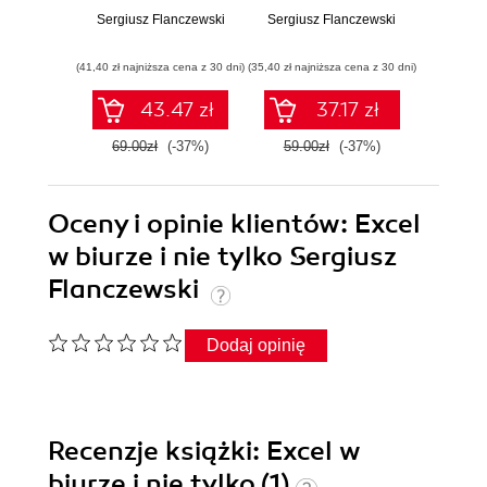
Sergiusz Flanczewski
Sergiusz Flanczewski
Sergius
(41,40 zł najniższa cena z 30 dni)
(35,40 zł najniższa cena z 30 dni)
(29,49 zł naj
43.47 zł
37.17 zł
69.00zł
(-37%)
59.00zł
(-37%)
59.0
Oceny i opinie klientów: Excel
w biurze i nie tylko Sergiusz
Flanczewski
Dodaj opinię
Recenzje
książki
: Excel w
biurze i nie tylko (1)