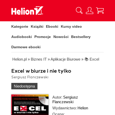
Kategorie
Książki
Ebooki
Kursy video
Audiobooki
Promocje
Nowości
Bestsellery
Darmowe ebooki
Helion.pl
»
Biznes IT
»
Aplikacje Biurowe
»
📚 Excel
Excel w biurze i nie tylko
Sergiusz Flanczewski
Niedostępna
Autor:
Sergiusz
Flanczewski
Wydawnictwo:
Helion
Ocena: