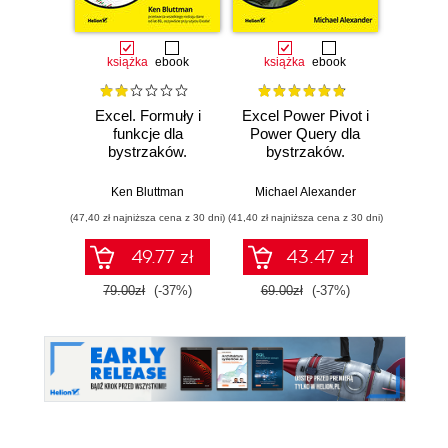
książka
ebook
książka
ebook
ksią
Excel. Formuły i
Excel Power Pivot i
Excel 
funkcje dla
Power Query dla
bystrzaków.
bystrzaków.
Michael 
Wydanie VI
Wydanie II
Ken Bluttman
Michael Alexander
(47,40 zł najniższa cena z 30 dni)
(41,40 zł najniższa cena z 30 dni)
(107,40 zł 
49.77 zł
43.47 zł
79.00zł
(-37%)
69.00zł
(-37%)
179.0