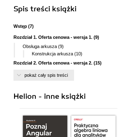
Spis treści
książki
Wstęp (7)
Rozdział 1. Oferta cenowa - wersja 1. (9)
Obsługa arkusza (9)
Konstrukcja arkusza (10)
Rozdział 2. Oferta cenowa - wersja 2. (15)
Obsługa arkusza (15)
pokaż cały spis treści
Konstrukcja części obliczeniowej arkusza (17)
Konstrukcja części graficznej arkusza (18)
Helion - inne książki
Rozdział 3. Zmiany zapisu wartości liczbowej na
zapis słowny (25)
Przeznaczenie i budowa skoroszytu (25)
Obsługa arkusza (25)
Arkusz1 (26)