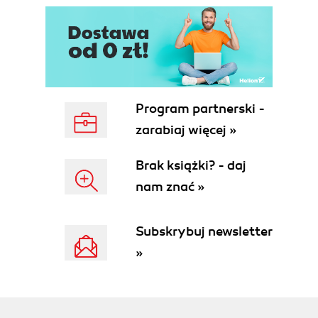
Przeznaczenie i budowa skoroszytu (55)
Obsługa arkusza (55)
Arkusz Ustawienia (56)
Arkusz ND (59)
Arkusz Odbiorcy (60)
Arkusz Towary (62)
Program partnerski -
Wybór pozycji z bazy towarowej
zarabiaj więcej »
(materiałowej) (64)
Arkusz Dowód (65)
Brak książki? - daj
Arkusz Słownie (67)
nam znać »
Rozdział 7. Rachunek zwykły (69)
Przeznaczenie i budowa skoroszytu (69)
Subskrybuj newsletter
Obsługa skoroszytu (69)
Arkusz Ustawienia (70)
»
Arkusz NR (73)
Arkusz Baza (74)
Arkusz Rachunek (77)
Arkusz Słownie (80)