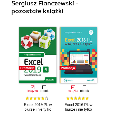
Sergiusz Flanczewski -
pozostałe książki
Promocja
Promocja
Promocj
książka
ebook
książka
ebook
ksią
Excel 2019 PL w
Excel 2016 PL w
Excel w
biurze i nie tylko
biurze i nie tylko
tylko.