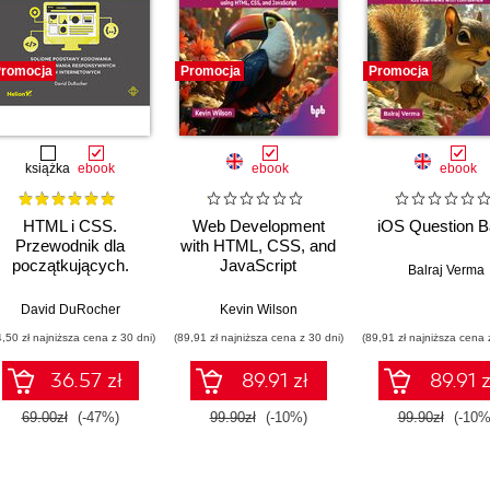
romocja
Promocja
Promocja
książka
ebook
ebook
ebook
HTML i CSS.
Web Development
iOS Question 
Przewodnik dla
with HTML, CSS, and
początkujących.
JavaScript
Balraj Verma
Solidne podstawy
kodowania i
David DuRocher
Kevin Wilson
projektowania
4,50 zł najniższa cena z 30 dni)
(89,91 zł najniższa cena z 30 dni)
(89,91 zł najniższa cena 
responsywnych stron
internetowych
36.57 zł
89.91 zł
89.91 z
69.00zł
(-47%)
99.90zł
(-10%)
99.90zł
(-10%