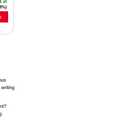
1 zł
18%)
a
ious
 writing
nt?
g