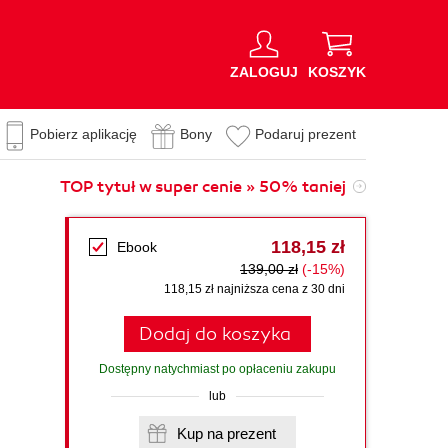
ZALOGUJ
KOSZYK
Pobierz aplikację
Bony
Podaruj prezent
TOP tytuł w super cenie » 50% taniej
118,15 zł
Ebook
139,00 zł
(-15%)
118,15 zł najniższa cena z 30 dni
Dodaj do koszyka
Dostępny natychmiast po opłaceniu zakupu
lub
Kup na prezent