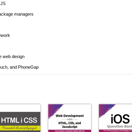
 JS
d package managers
ework
ve web design
Touch, and PhoneGap