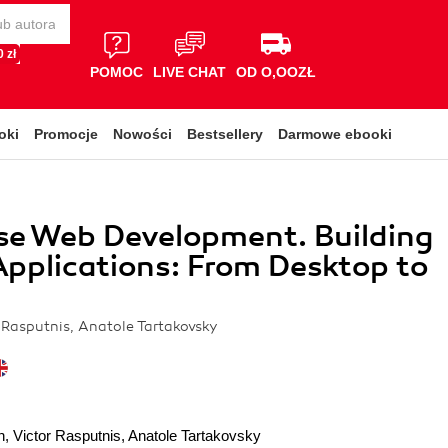
 zł
POMOC
LIVE CHAT
OD O,OOZŁ
oki
Promocje
Nowości
Bestsellery
Darmowe ebooki
se Web Development. Building
pplications: From Desktop to
r Rasputnis, Anatole Tartakovsky
n
,
Victor Rasputnis
,
Anatole Tartakovsky