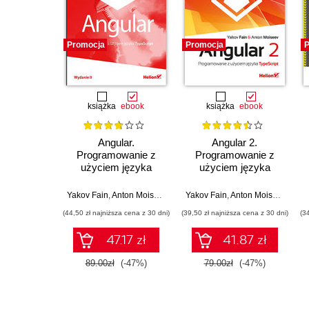
Promocja
Promocja
P
książka
ebook
książka
ebook
Angular.
Angular 2.
Programowanie z
Programowanie z
użyciem języka
użyciem języka
TypeScript. Wydanie
TypeScript
II
Yakov Fain
,
Anton Moiseev
Yakov Fain
,
Anton Moiseev
(44,50 zł najniższa cena z 30 dni)
(39,50 zł najniższa cena z 30 dni)
(3
47.17 zł
41.87 zł
89.00zł
(-47%)
79.00zł
(-47%)