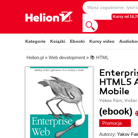
Kursy od 16,70
Kategorie
Książki
Ebooki
Kursy video
Audiobo
Helion.pl
»
Web development
»
📚 HTML
Enterpri
HTML5 A
Mobile
Yakov Fain, Victo
(ebook)
Promocja
Autorzy:
Yakov Fai