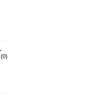
.
t
(0)