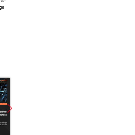
age
Nowość
Nowość
Nowoś
Promocja
Promocja
Promoc