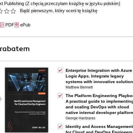
t Publishing
(Z chęcią przeczytam książkę w języku polskim)
Bądź pierwszym, który oceni tę książkę
PDF
ePub
 rabatem
Enterprise Integration with Azure
Logic Apps. Integrate legacy
systems with innovative solutio
Matthew Bennett
The Platform Engineering Playbo
A practical guide to implementin
and scaling DevOps with cloud
native internal developer platfor
George Hantzaras
Identity and Access Management
for Cloud and DevOps Engineers