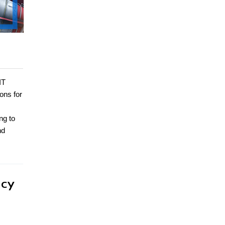
IT
ons for
ng to
nd
acy