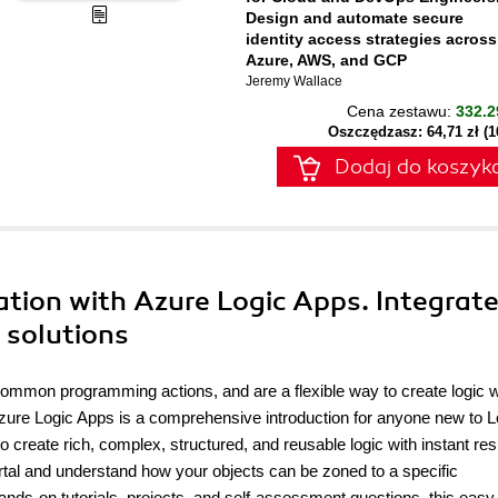
Design and automate secure
identity access strategies across
Azure, AWS, and GCP
Jeremy Wallace
Cena zestawu:
332.2
Oszczędzasz: 64,71 zł (
Dodaj do koszyk
ration with Azure Logic Apps. Integrat
 solutions
 common programming actions, and are a flexible way to create logic w
h Azure Logic Apps is a comprehensive introduction for anyone new to L
o create rich, complex, structured, and reusable logic with instant res
ortal and understand how your objects can be zoned to a specific
ds-on tutorials, projects, and self-assessment questions, this easy-