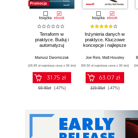
Promocja
książka
ebook
książka
ebook
Terraform w
Inżynieria danych w
praktyce. Buduj i
praktyce. Kluczowe
automatyzuj
koncepcje i najlepsze
infrastrukturę
technologie
chmurową oraz
Mariusz Dworniczak
Joe Reis
,
Matt Housley
B
zarządzaj nią z
(29,95 zł najniższa cena z 30 dni)
(59,50 zł najniższa cena z 30 dni)
(3
wykorzystaniem
Dockera
31.75 zł
63.07 zł
59.90zł
(-47%)
119.00zł
(-47%)