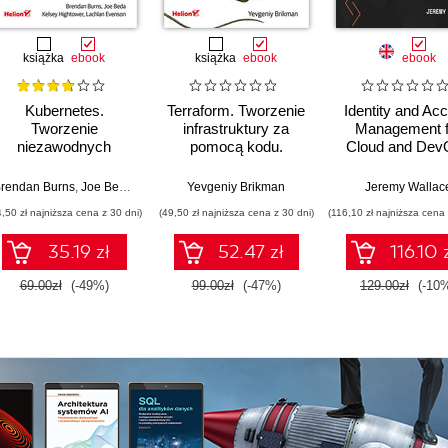
książka
ebook
książka
ebook
ebook
Kubernetes.
Terraform. Tworzenie
Identity and Ac
Tworzenie
infrastruktury za
Management f
niezawodnych
pomocą kodu.
Cloud and Dev
systemów
Wydanie III
Engineers. Des
rozproszonych.
and automate se
rendan Burns
,
Joe Beda
,
Kelsey Hightower
Yevgeniy Brikman
,
Lachlan Evenson
Jeremy Wallac
Wydanie III
identity acce
4,50 zł najniższa cena z 30 dni)
(49,50 zł najniższa cena z 30 dni)
(116,10 zł najniższa cena 
strategies acr
Azure, AWS, 
35.19 zł
52.47 zł
116.10 
GCP
69.00zł
(-49%)
99.00zł
(-47%)
129.00zł
(-10