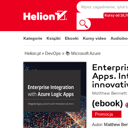
Kursy od 16,70
Kategorie
Książki
Ebooki
Kursy video
Audiobo
Helion.pl
»
DevOps
»
📚 Microsoft Azure
Enterpri
Apps. In
innovati
Matthew Bennett
(ebook)
Promocja
Autor:
Matthew Ben