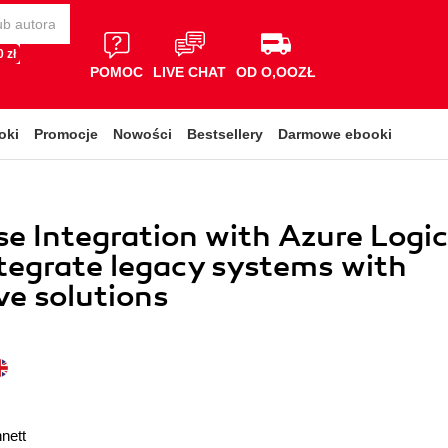
 zł
POMOC
LIVE CHAT
OD O,OOZŁ
oki
Promocje
Nowości
Bestsellery
Darmowe ebooki
se Integration with Azure Logic
tegrate legacy systems with
ve solutions
nett