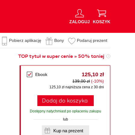
ZALOGUJ
KOSZYK
Pobierz aplikację
Bony
Podaruj prezent
TOP tytuł w super cenie » 50% taniej
125,10 zł
Ebook
139,00 zł
(-10%)
125,10 zł najniższa cena z 30 dni
Dodaj do koszyka
Dostępny natychmiast po opłaceniu zakupu
lub
Kup na prezent