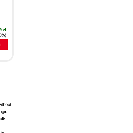
9 zł
16%)
a
e
ithout
ogic
ults.
to-