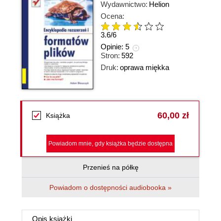
Wydawnictwo:
Helion
Ocena:
3.6
/
6
Opinie:
5
Stron:
592
Druk:
oprawa miękka
60,00 zł
Książka
Powiadom mnie, gdy książka będzie dostępna
Przenieś na półkę
Powiadom o dostępności audiobooka »
Opis
książki