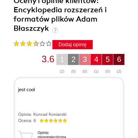
Oceny i opinie klientów:
Encyklopedia rozszerzeń i
formatów plików Adam
Błaszczyk
Dodaj opinię
3.6
1
2
3
4
5
6
(2)
(0)
(0)
(1)
(0)
(2)
jest cool
Opinia: Konrad Koniarski
Ocena: 6
Opinia
niepotwierdzona