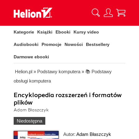
Kategorie
Książki
Ebooki
Kursy video
Audiobooki
Promocje
Nowości
Bestsellery
Darmowe ebooki
Helion.pl
»
Podstawy komputera
»
📚 Podstawy
obsługi komputera
Encyklopedia rozszerzeń i formatów
plików
Adam Błaszczyk
Niedostępna
Autor:
Adam Błaszczyk