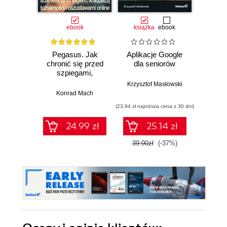
ebook
książka
ebook
Pegasus. Jak
Aplikacje Google
Mi
chronić się przed
dla seniorów
Power
szpiegami,
Krok
scamem,
Krzysztof Masłowski
phishingiem,
Konrad Mach
Joyce C
kradzieżą
(23,94 zł najniższa cena z 30 dni)
(49,98 zł naj
tożsamości i
oszustwami online
24.99 zł
25.14 zł
39.90zł
(-37%)
58.8