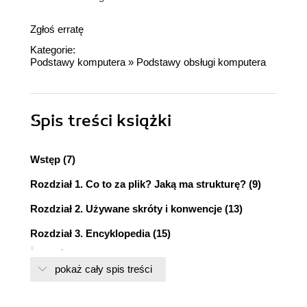
Zgłoś erratę
Kategorie:
Podstawy komputera
»
Podstawy obsługi komputera
Spis treści
książki
Wstęp (7)
Rozdział 1. Co to za plik? Jaką ma strukturę? (9)
Rozdział 2. Używane skróty i konwencje (13)
Rozdział 3. Encyklopedia (15)
!#$&) @_~ (15)
pokaż cały spis treści
0 (18)
1 (19)
2 (20)