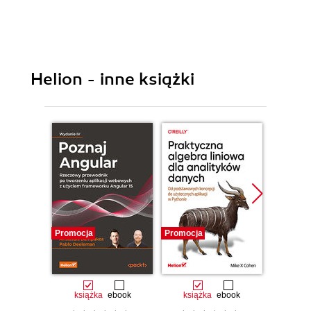
Helion - inne książki
Promocja
Promocja
Promocj
książka
ebook
książka
ebook
ksią