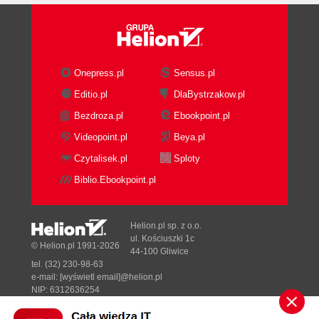
Onepress.pl
Sensus.pl
Editio.pl
DlaBystrzakow.pl
Bezdroza.pl
Ebookpoint.pl
Videopoint.pl
Beya.pl
Czytalisek.pl
Sploty
Biblio.Ebookpoint.pl
Helion.pl sp. z o.o.
ul. Kościuszki 1c
© Helion.pl 1991-2026
44-100 Gliwice
tel. (32) 230-98-63
e-mail:
[wyświetl email]@helion.pl
NIP: 6312636254
Regon: 241989027