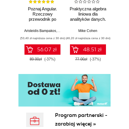
Poznaj Angular.
Praktyczna algebra
Ele
Rzeczowy
liniowa dla
Pro
przewodnik po
analityków danych.
pas
tworzeniu aplikacji
Od podstawowych
webowych z
koncepcji do
Aristeidis Bampakos
,
Pablo Deeleman
Mike Cohen
Wit
użyciem
użytecznych
(53,40 zł najniższa cena z 30 dni)
(46,20 zł najniższa cena z 30 dni)
(29,94 zł naj
frameworku
aplikacji w
Angular 15.
Pythonie
56.07 zł
48.51 zł
Wydanie IV
89.00zł
(-37%)
77.00zł
(-37%)
49.9
Program partnerski -
zarabiaj więcej »