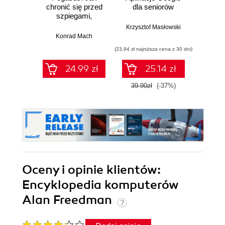
chronić się przed
dla seniorów
Power
szpiegami,
Krok
scamem,
Krzysztof Masłowski
phishingiem,
Konrad Mach
Joyce C
kradzieżą
(23,94 zł najniższa cena z 30 dni)
(49,98 zł naj
tożsamości i
oszustwami online
24.99 zł
25.14 zł
39.90zł
(-37%)
58.8
Oceny i opinie klientów:
Encyklopedia komputerów
Alan Freedman