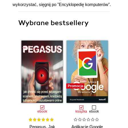
wykorzystać, sięgnij po "Encyklopedię komputerów".
Wybrane bestsellery
Promocja
Promocj
ebook
książka
ebook
Pegasus. Jak
Aplikacje Google
Mi