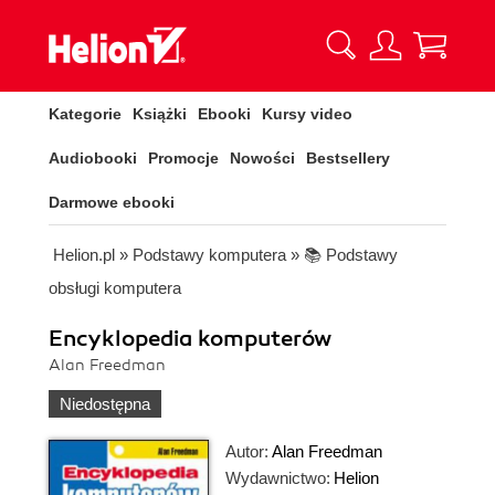
Kategorie
Książki
Ebooki
Kursy video
Audiobooki
Promocje
Nowości
Bestsellery
Darmowe ebooki
Helion.pl
»
Podstawy komputera
»
📚 Podstawy
obsługi komputera
Encyklopedia komputerów
Alan Freedman
Niedostępna
Autor:
Alan Freedman
Wydawnictwo:
Helion