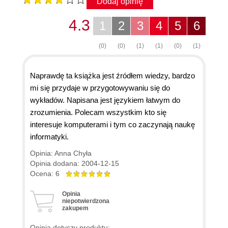
Dodaj opinię
4.3
1
2
3
4
5
6
(0)
(0)
(1)
(1)
(0)
(1)
Naprawdę ta książka jest źródłem wiedzy, bardzo
mi się przydaje w przygotowywaniu się do
wykładów. Napisana jest językiem łatwym do
zrozumienia. Polecam wszystkim kto się
interesuje komputerami i tym co zaczynają naukę
informatyki.
Opinia: Anna Chyła
Opinia dodana: 2004-12-15
Ocena: 6
Opinia
niepotwierdzona
zakupem
Opinia dotyczy produktu: