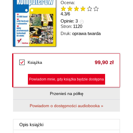
Ocena:
4.3
/
6
Opinie:
3
Stron:
1120
Druk:
oprawa twarda
99,90 zł
Książka
Powiadom mnie, gdy książka będzie dostępna
Przenieś na półkę
Powiadom o dostępności audiobooka »
Opis
książki