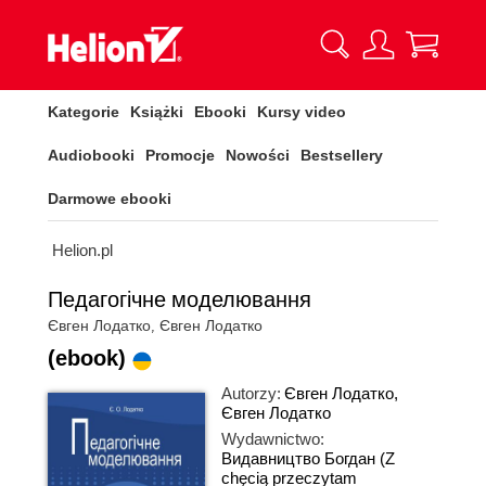
Kategorie
Książki
Ebooki
Kursy video
Audiobooki
Promocje
Nowości
Bestsellery
Darmowe ebooki
Helion.pl
Педагогічне моделювання
Євген Лодатко, Євген Лодатко
(ebook)
Autorzy:
Євген Лодатко,
Євген Лодатко
Wydawnictwo:
Видавництво Богдан
(Z
chęcią przeczytam