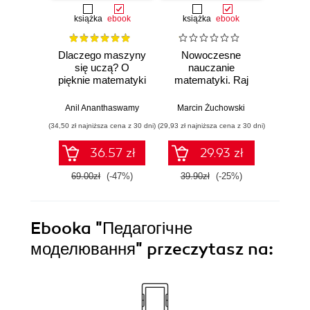
książka
ebook
książka
ebook
ksią
Dlaczego maszyny
Nowoczesne
Domo
się uczą? O
nauczanie
matema
pięknie matematyki
matematyki. Raj
4-6. 
i działaniu
Cantora bez
współczesnej
kalkulatora?
Anil Ananthaswamy
Marcin Żuchowski
Danu
sztucznej
(34,50 zł najniższa cena z 30 dni)
(29,93 zł najniższa cena z 30 dni)
(23,45 zł naj
inteligencji
36.57 zł
29.93 zł
69.00zł
(-47%)
39.90zł
(-25%)
46.9
Ebooka
"Педагогічне
моделювання"
przeczytasz na: