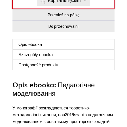
Kup 1-kliknięciem
Przenieś na półkę
Do przechowalni
Opis
ebooka
Szczegóły
ebooka
Dostępność produktu
Opis
ebooka
: Педагогічне
моделювання
У монографії розглядаються теоретико-
методологічні питання, пов2019язані з педагогічним
моделюванням в освітньому просторі як складній