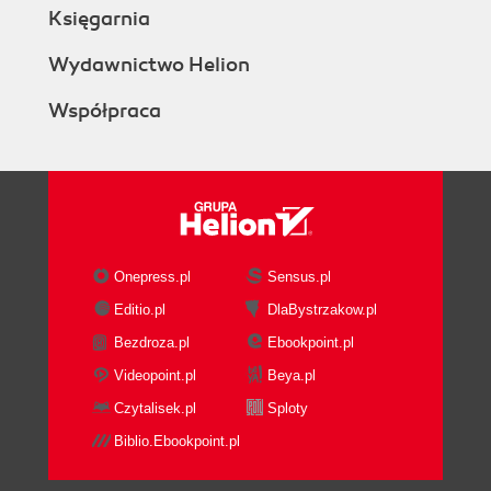
Księgarnia
Wydawnictwo Helion
Współpraca
Onepress.pl
Sensus.pl
Editio.pl
DlaBystrzakow.pl
Bezdroza.pl
Ebookpoint.pl
Videopoint.pl
Beya.pl
Czytalisek.pl
Sploty
Biblio.Ebookpoint.pl