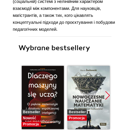
(соціальній) системі з нелінійним характером
взаємодії між компонентами. Для науковців,
магістрантів, а також тих, кого цікавлять
концептуальні підходи до проєктування і побудови
педагогічних моделей.
Wybrane bestsellery
Bestseller
Bestseller
Promocj
Nowość
Promocja
Promocja