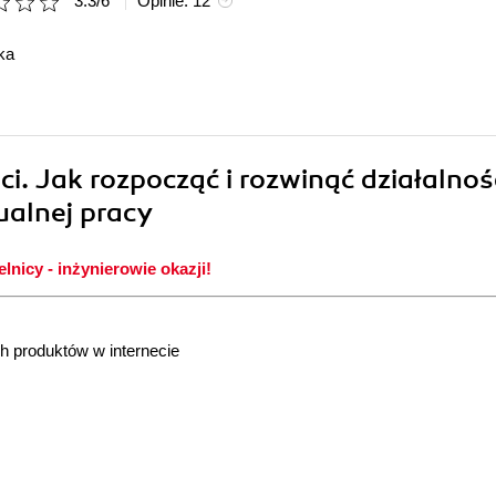
3.3
/
6
Opinie:
12
ka
eci. Jak rozpocząć i rozwinąć działalno
tualnej pracy
lnicy - inżynierowie okazji!
h produktów w internecie