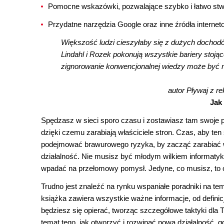
Pomocne wskazówki, pozwalające szybko i łatwo stwo
Przydatne narzędzia Google oraz inne źródła internet
Większość ludzi cieszyłaby się z dużych dochodó
Lindahl i Rozek pokonują wszystkie bariery stojąc
zignorowanie konwencjonalnej wiedzy może być 
autor Pływaj z re
Jak
Spędzasz w sieci sporo czasu i zostawiasz tam swoje pi
dzięki czemu zarabiają właściciele stron. Czas, aby ten
podejmować brawurowego ryzyka, by zacząć zarabiać w
działalność. Nie musisz być młodym wilkiem informatyk
wpadać na przełomowy pomysł. Jedyne, co musisz, to 
Trudno jest znaleźć na rynku wspaniałe poradniki na te
książka zawiera wszystkie ważne informacje, od definic
będziesz się opierać, tworząc szczegółowe taktyki dla T
temat tego, jak otworzyć i rozwinąć nową działalność