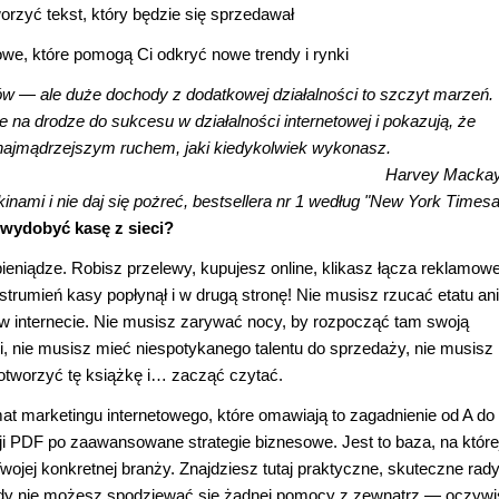
rzyć tekst, który będzie się sprzedawał
owe, które pomogą Ci odkryć nowe trendy i rynki
w — ale duże dochody z dodatkowej działalności to szczyt marzeń.
e na drodze do sukcesu w działalności internetowej i pokazują, że
najmądrzejszym ruchem, jaki kiedykolwiek wykonasz.
Harvey Mackay
kinami i nie daj się pożreć, bestsellera nr 1 według "New York Timesa
 wydobyć kasę z sieci?
eniądze. Robisz przelewy, kupujesz online, klikasz łącza reklamowe
 strumień kasy popłynął i w drugą stronę! Nie musisz rzucać etatu ani
 internecie. Nie musisz zarywać nocy, by rozpocząć tam swoją
i, nie musisz mieć niespotykanego talentu do sprzedaży, nie musisz
otworzyć tę książkę i… zacząć czytać.
mat marketingu internetowego, które omawiają to zagadnienie od A do 
ji PDF po zaawansowane strategie biznesowe. Jest to baza, na które
wojej konkretnej branży. Znajdziesz tutaj praktyczne, skuteczne rad
, gdy nie możesz spodziewać się żadnej pomocy z zewnątrz — oczywi