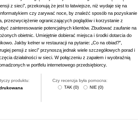
sji z sieci”, przekonują że jest to łatwiejsze, niż wydaje się na
 informatykiem czy zarywać noce, by znaleźć sposób na pozyskanie
, przezwyciężenie ograniczających poglądów i korzystanie z
obyć zainteresowanie potencjalnych klientów. Zbudować zaufanie na
złożonych obietnic. Umiejętnie dobierać miejsca i środki dotarcia do
ikowo. Jakby kelner w restauracji na pytanie: „Co na obiad?”,
Drugiej pensji z sieci” przynoszą jednak wiele szczegółowych porad i
ęcia działalności w sieci. W połączeniu z zapałem i wyobraźnią
omadzonych w portfelu internetowego przedsiębiorcy.
tyczy produktu:
Czy recenzja była pomocna:
TAK
(
0
)
NIE
(
0
)
 drukowana