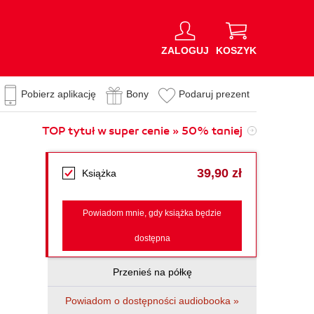
ZALOGUJ
KOSZYK
Pobierz aplikację
Bony
Podaruj prezent
TOP tytuł w super cenie » 50% taniej
39,90 zł
Książka
Powiadom mnie, gdy książka będzie
dostępna
Przenieś na półkę
Powiadom o dostępności audiobooka »