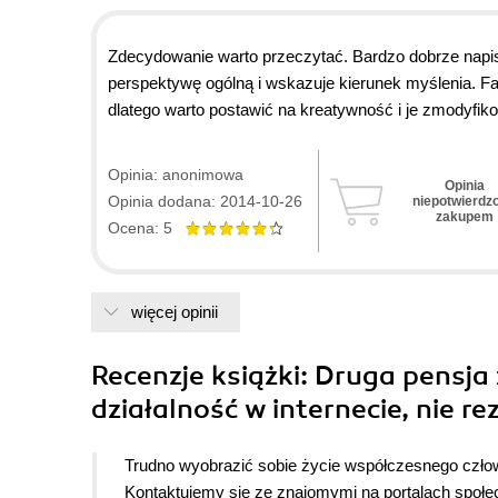
Zdecydowanie warto przeczytać. Bardzo dobrze napisa
perspektywę ogólną i wskazuje kierunek myślenia. Fak
dlatego warto postawić na kreatywność i je zmodyfik
komentarzy, ująłbym sprawę inaczej: 1. nie jest tak
są gorsze pod tym względem pozycje; 2. książka w p
Opinia: anonimowa
Opinia
kroku - sam wiele z nich nieco zmieniłem lub dostoso
Opinia dodana: 2014-10-26
niepotwierdz
nie jest książka o SEO (stąd podstawy w tym temacie
zakupem
Ocena: 5
produkt (który to proces jest oczywiście *myśleniem*
tego typu, że wszystko zostanie podane na tacy, zas
:P
więcej opinii
Recenzje
książki
: Druga pensja 
działalność w internecie, nie re
Trudno wyobrazić sobie życie współczesnego czło
Kontaktujemy się ze znajomymi na portalach społe