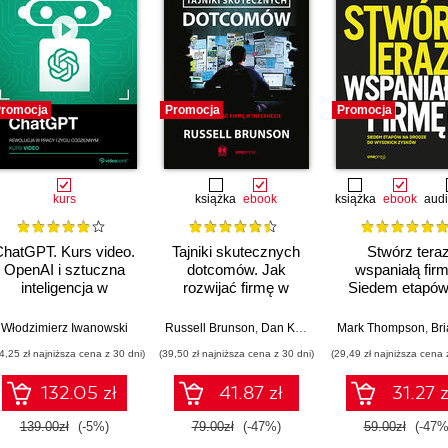
romocja
Promocja
Promocja
kurs
książka
ebook
książka
ebook
aud
ChatGPT. Kurs video.
Tajniki skutecznych
Stwórz tera
OpenAI i sztuczna
dotcomów. Jak
wspaniałą firm
inteligencja w
rozwijać firmę w
Siedem etapów
praktyce
internecie
drodze do wyso
zysków
Włodzimierz Iwanowski
Russell Brunson
,
Dan Kennedy
Mark Thompson
,
Brian
4,25 zł najniższa cena z 30 dni)
(39,50 zł najniższa cena z 30 dni)
(29,49 zł najniższa cena 
132.05 zł
41.87 zł
31.27 z
139.00zł
(-5%)
79.00zł
(-47%)
59.00zł
(-47%