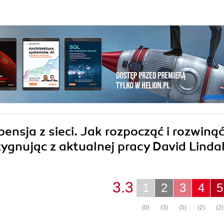
pensja z sieci. Jak rozpocząć i rozwiną
ezygnując z aktualnej pracy David Linda
3.3
1
2
3
4
5
(0)
(3)
(5)
(2)
(2)