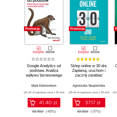
Promocja
Promocja
P
książka
ebook
książka
ebook
Google Analytics od
Sklep online w 30 dni.
podstaw. Analiza
Zaplanuj, uruchom i
wpływu biznesowego
zacznij zarabiać
i wyznaczanie
trendów
Mark Edmondson
Agnieszka Skupieńska
(41,40 zł najniższa cena z 30 dni)
(35,40 zł najniższa cena z 30 dni)
(10
41.40 zł
37.17 zł
69.00zł
(-40%)
59.00zł
(-37%)