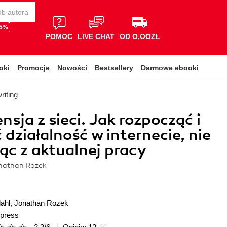
65%
POMOC
LIVE CHAT
OD O,OOZŁ
oki
Promocje
Nowości
Bestsellery
Darmowe ebooki
riting
nsja z sieci. Jak rozpocząć i
 działalność w internecie, nie
ąc z aktualnej pracy
onathan Rozek
ahl
,
Jonathan Rozek
press