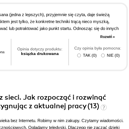
na (jedna z lepszych), przyjemnie się czyta, daje świeżą
tem jest tylko, że konkretne techniki trącą nieco myszką,
ować lub potraktować jako punkt startu. Odnosząc się do innych
 silnie amerykańska (w negatywnym znaczeniu), w wydawnictwie
Rozwiń »
rzejrzysty sposób pokazuje proces tworzsenia produktu krok po
Czy opinia była pomocna:
wałem do własnych potrzeb, kierując się także rozsądkiem; 3. to
Opinia dotyczy produktu:
ona
ksiązka drukowana
TAK
(
0
)
NIE
(
0
)
), a raczej prezentuje sposób myślenia o tym, jak stworzyć
). Dla tych powodów, polecam lekturę - jeśli nie macie oczekiwań
tosujecie się do dokładnych czynności, a pieniądze same spadną.
z sieci. Jak rozpocząć i rozwinąć
zygnując z aktualnej pracy (13)
wieka bez Internetu. Robimy w nim zakupy. Czytamy wiadomości.
cznościowych. Oglądamy teledyski. Dlaczego nie zacząć dzięki