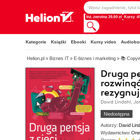
Inż. zwrotna 39,90 zł
Kursy -
Kategorie
Książki
Ebooki
Kursy video
Audiobo
Helion.pl
»
Biznes IT
»
E-biznes i marketing
»
📚 Copyw
Druga pe
rozwinąć
rezygnuj
David Lindahl, J
Niedostępna
Autorzy:
David Lind
Wydawnictwo:
One