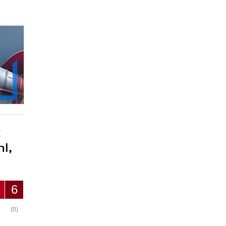
ć
hl,
6
(0)