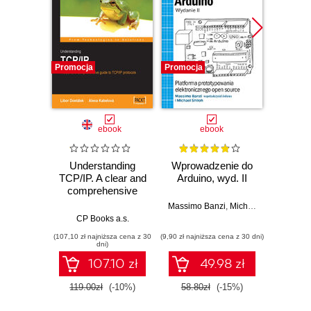
Promocja
Promocja
Promocj
ebook
ebook
ksią
Understanding
Wprowadzenie do
TCP/IP. A clear and
Arduino, wyd. II
zapr
comprehensive
r
guide to TCP/IP
Zast
Massimo Banzi
,
Michael Shiloh
protocols
Rasp
CP Books a.s.
Dan
Py
(107,10 zł najniższa cena z 30
(9,90 zł najniższa cena z 30 dni)
(49,50 zł naj
tw
dni)
auton
107.10 zł
49.98 zł
robot
119.00zł
(-10%)
58.80zł
(-15%)
99.0