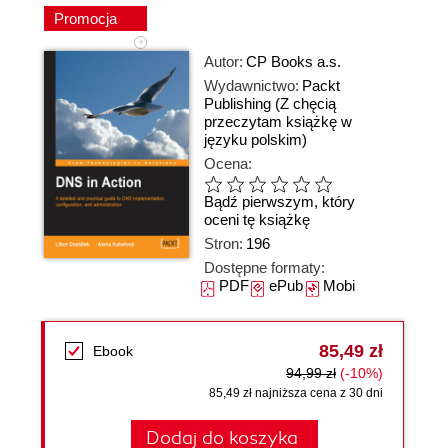
Promocja
Autor:
CP Books a.s.
Wydawnictwo:
Packt
Publishing
(Z chęcią
przeczytam książkę w
języku polskim)
Ocena:
Bądź pierwszym, który
oceni tę książkę
Stron:
196
Dostępne formaty:
PDF
ePub
Mobi
85,49 zł
Ebook
94,99 zł
(-10%)
85,49 zł najniższa cena z 30 dni
Dodaj do koszyka