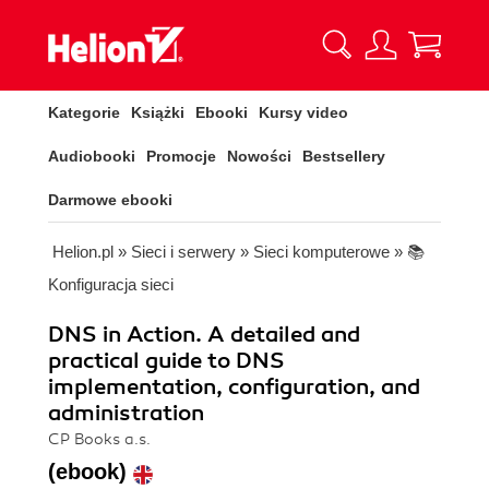
Kategorie
Książki
Ebooki
Kursy video
Audiobooki
Promocje
Nowości
Bestsellery
Darmowe ebooki
Helion.pl
»
Sieci i serwery
»
Sieci komputerowe
»
📚
Konfiguracja sieci
DNS in Action. A detailed and
practical guide to DNS
implementation, configuration, and
administration
CP Books a.s.
(ebook)