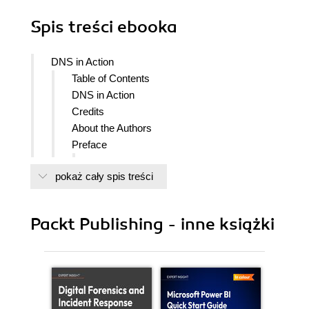
Spis treści
ebooka
DNS in Action
Table of Contents
DNS in Action
Credits
About the Authors
Preface
What This Book Covers
pokaż cały spis treści
What You Need for This Book
Conventions
Reader Feedback
Packt Publishing - inne książki
Customer Support
Errata
Questions
1. Domain Name System
1.1 Domains and Subdomains