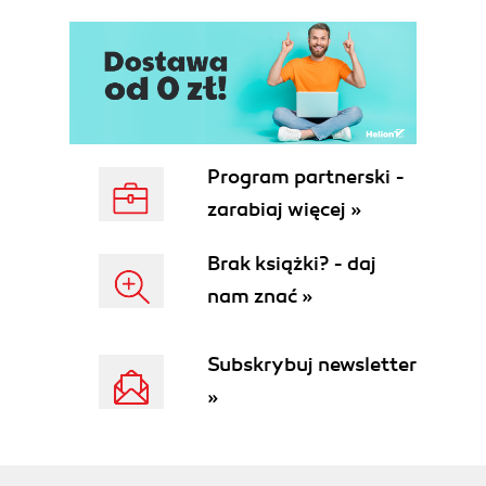
2.3.1 DNS Query Packet Format
2.3.2 DNS Query Packet Header
2.3.3 Question Section
2.3.4 The Answer Section,
Authoritative Servers, and Additional
Information
2.3.5 Compression
Program partnerski -
2.3.6 Inverse Query
zarabiaj więcej »
2.3.7 Methods of RR Transfer via a
DNS Packet
Brak książki? - daj
2.3.8 Communication Examples
nam znać »
Example of a Nonexistent
RR Query and the Answer
Example of
Subskrybuj newsletter
Communication with a Root
»
Server
Example of
Communication with the
ns1.volny.cz DNS Server