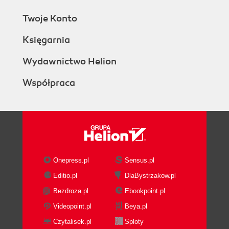
An Example of TCP usage
Twoje Konto
An Example Illustrating the
use of the nslookup
Księgarnia
Program to Find Out
Communication Content
Wydawnictwo Helion
3. DNS Extension
Współpraca
3.1 DNS Update
3.1.1 Header Section
3.1.2 Zone Section
3.1.3 Prerequisite Section
3.1.4 Update Section
3.1.5 Additional Data Section
3.1.6 Journal File
Onepress.pl
Sensus.pl
3.1.7 Notes
Editio.pl
DlaBystrzakow.pl
3.2 DNS Notify
Bezdroza.pl
Ebookpoint.pl
3.2.1 Notify Message
3.3 Incremental Zone Transfer
Videopoint.pl
Beya.pl
3.3.1 Request Format
Czytalisek.pl
Sploty