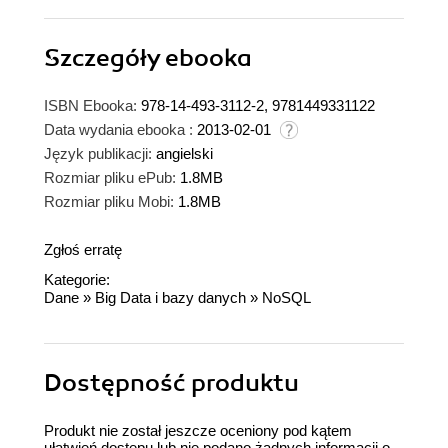
Szczegóły
ebooka
ISBN Ebooka:
978-14-493-3112-2, 9781449331122
Data wydania ebooka :
2013-02-01
Język publikacji:
angielski
Rozmiar pliku ePub:
1.8MB
Rozmiar pliku Mobi:
1.8MB
Zgłoś erratę
Kategorie:
Dane
»
Big Data i bazy danych
»
NoSQL
Dostępność produktu
Produkt nie został jeszcze oceniony pod kątem
ułatwień dostępu lub nie podano żadnych informacji o