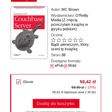
Autor:
MC Brown
Wydawnictwo:
O'Reilly
Media
(Z chęcią
przeczytam książkę w
języku polskim)
Ocena:
Bądź pierwszym, który
oceni tę książkę
Stron:
88
Dostępne formaty:
ePub
Mobi
59,42 zł
Ebook
69,90 zł
(-15%)
59,42 zł najniższa cena z 30 dni
Dodaj do koszyka