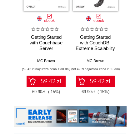
Promocj
ebook
ebook
ksią
Getting Started
Getting Started
Wiresh
with Couchbase
with CouchDB.
ruchu 
Server
Extreme Scalability
wyk
at Your Fingertips
w
MC Brown
MC Brown
Adam
(59,42 zł najniższa cena z 30 dni)
(59,42 zł najniższa cena z 30 dni)
(74,50 zł naj
59.42 zł
59.42 zł
69.90zł
(-15%)
69.90zł
(-15%)
149.0