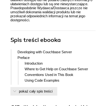
ułatwieniach dostępu lub są one niewystarczające.
Prawdopodobnie Wydawca/Dostawca jeszcze nie
umożliwił dokonania walidacji produktu lub nie
przekazał odpowiednich informacji na temat jego
dostępności.
Spis treści
ebooka
Developing with Couchbase Server
Preface
Introduction
Where to Get Help on Couchbase Server
Conventions Used in This Book
Using Code Examples
Safari Books Online
pokaż cały spis treści
How to Contact Us
Acknowledgments
1. Couchbase Overview