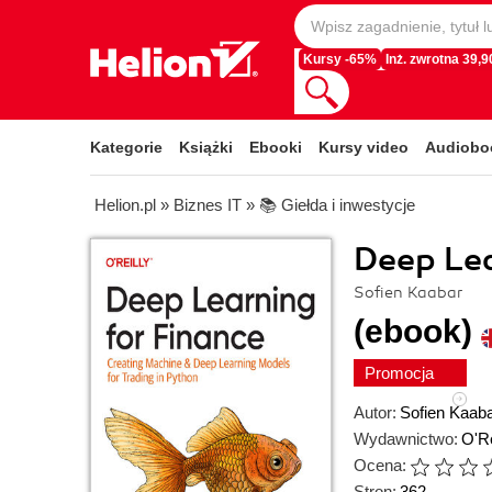
Kursy -65%
Inż. zwrotna 39,90
Kategorie
Książki
Ebooki
Kursy video
Audiobo
Helion.pl
»
Biznes IT
»
📚 Giełda i inwestycje
Deep Lea
Sofien Kaabar
(ebook)
Promocja
Autor:
Sofien Kaab
Wydawnictwo:
O'Re
Ocena:
Stron:
362