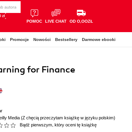
 zł
POMOC
LIVE CHAT
OD O,OOZŁ
oki
Promocje
Nowości
Bestsellery
Darmowe ebooki
rning for Finance
ar
illy Media
(Z chęcią przeczytam książkę w języku polskim)
Bądź pierwszym, który oceni tę książkę