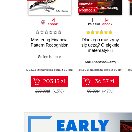
Nowość
Promocja
ebook
książka
ebook
Mastering Financial
Dlaczego maszyny
Pattern Recognition
się uczą? O pięknie
matematyki i
działaniu
Sofien Kaabar
współczesnej
Anil Ananthaswamy
sztucznej inteligencji
(203,15 zł najniższa cena z 30 dni)
(34,50 zł najniższa cena z 30 dni)
(6
203.15 zł
36.57 zł
239.00zł
(-15%)
69.00zł
(-47%)