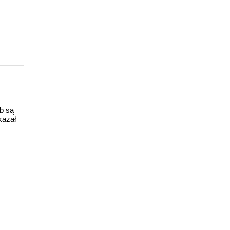
ub są
kazał