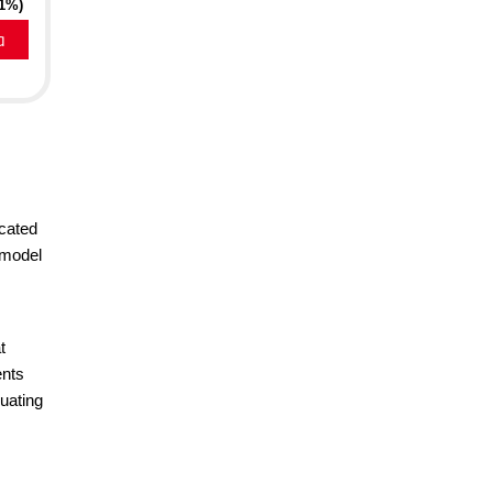
21%)
a
icated
 model
t
ents
luating