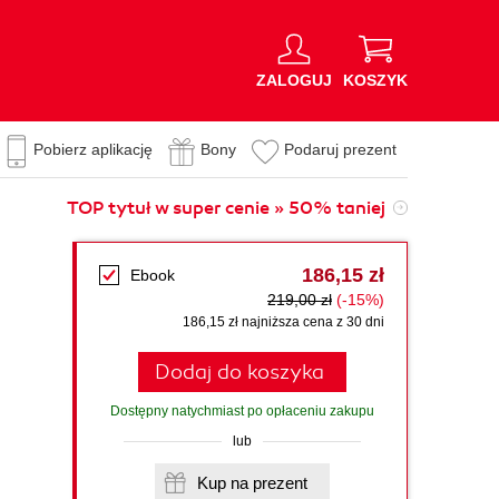
ZALOGUJ
KOSZYK
Pobierz aplikację
Bony
Podaruj prezent
TOP tytuł w super cenie » 50% taniej
186,15 zł
Ebook
219,00 zł
(-15%)
186,15 zł najniższa cena z 30 dni
Dodaj do koszyka
Dostępny natychmiast po opłaceniu zakupu
lub
Kup na prezent