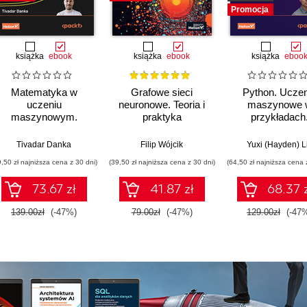
Promocja
książka
ebook
książka
ebook
książka
eboo
Matematyka w
Grafowe sieci
Python. Uczen
uczeniu
neuronowe. Teoria i
maszynowe 
maszynowym.
praktyka
przykładach
Opanuj algebrę
Najlepsze prakt
liniową, rachunek
realnych
Tivadar Danka
Filip Wójcik
Yuxi (Hayden) L
różniczkowy i
zastosowania
9,50 zł najniższa cena z 30 dni)
(39,50 zł najniższa cena z 30 dni)
(64,50 zł najniższa cena 
całkowy oraz
Wydanie IV
rachunek
73.67 zł
41.87 zł
68.37 
prawdopodobieństwa
139.00zł
(-47%)
79.00zł
(-47%)
129.00zł
(-47