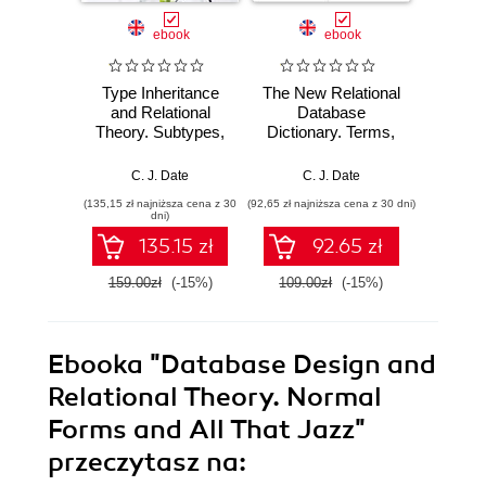
ebook
ebook
Type Inheritance
The New Relational
Relati
and Relational
Database
for
Theory. Subtypes,
Dictionary. Terms,
Prof
Supertypes, and
Concepts, and
What 
Substitutability
Examples
Data
C. J. Date
C. J. Date
C.
Reall
(135,15 zł najniższa cena z 30
(92,65 zł najniższa cena z 30 dni)
(118,15 zł 
dni)
135.15 zł
92.65 zł
159.00zł
(-15%)
109.00zł
(-15%)
139.0
Ebooka
"Database Design and
Relational Theory. Normal
Forms and All That Jazz"
przeczytasz na: