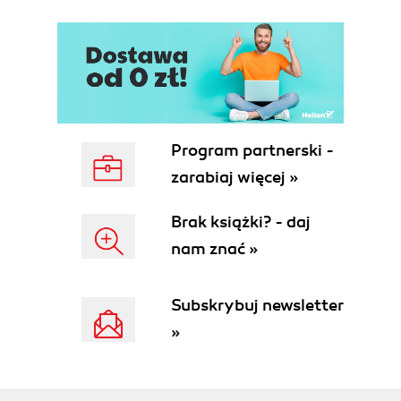
EXERCISES
4. FDs and BCNF (Informal)
FIRST NORMAL FORM
FUNCTIONAL DEPENDENCIES
KEYS REVISITED
SECOND NORMAL FORM
THIRD NORMAL FORM
Program partnerski -
BOYCE/CODD NORMAL FORM
zarabiaj więcej »
EXERCISES
5. FDs and BCNF (Formal)
Brak książki? - daj
PRELIMINARY DEFINITIONS
nam znać »
FUNCTIONAL DEPENDENCIES
BOYCE/CODD NORMAL FORM
HEATHS THEOREM
Subskrybuj newsletter
EXERCISES
»
6. Preserving FDs
AN UNFORTUNATE CONFLICT
ANOTHER EXAMPLE
... AND ANOTHER