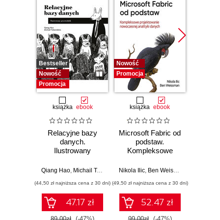
Bestseller
Nowość
Promocj
Nowość
Promocja
Promocja
książka
ebook
książka
ebook
ksią
Relacyjne bazy
Microsoft Fabric od
My
danych.
podstaw.
statys
Ilustrowany
Kompleksowe
analiz
przewodnik
projektowanie
wydoby
nowoczesnej
wiedzę.
Qiang Hao
,
Michail Tsikerdekis
Nikola Ilic
,
Ben Weissman
Allen
analityki danych
(44,50 zł najniższa cena z 30 dni)
(49,50 zł najniższa cena z 30 dni)
(44,50 zł naj
47.17 zł
52.47 zł
89.00zł
(-47%)
99.00zł
(-47%)
89.0