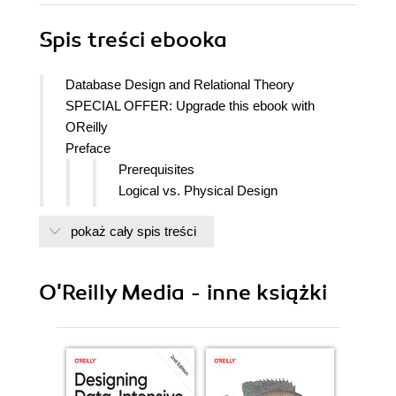
Spis treści
ebooka
Database Design and Relational Theory
SPECIAL OFFER: Upgrade this ebook with
OReilly
Preface
Prerequisites
Logical vs. Physical Design
Acknowledgments
pokaż cały spis treści
I. SETTING THE SCENE
1. Preliminaries
SOME QUOTES FROM THE
O'Reilly Media - inne książki
LITERATURE
A NOTE ON TERMINOLOGY
THE RUNNING EXAMPLE
KEYS
THE PLACE OF DESIGN THEORY