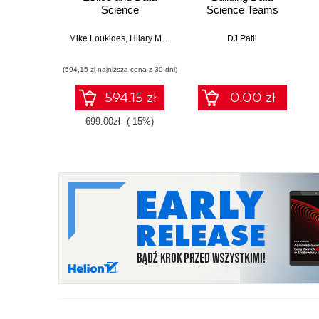
Science
Science Teams
Mike Loukides
,
Hilary Mason
,
DJ Patil
DJ Patil
(594,15 zł najniższa cena z 30 dni)
594.15 zł
0.00 zł
699.00zł
(-15%)