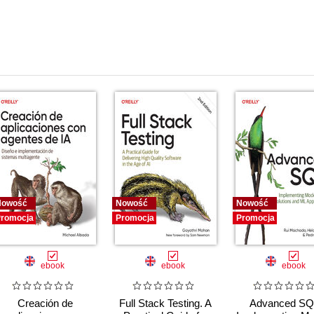
Nowość
Nowość
Nowość
romocja
Promocja
Promocja
ebook
ebook
ebook
Creación de
Full Stack Testing. A
Advanced SQ