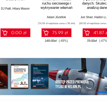
ruchu sieciowego i
danych. Skutec
wykrywanie włamań
analizuj dane
DJ Patil
,
Hilary Mason
wyciągaj
wartościowe wnio
Adam Józefiok
Jun Shan
,
Haibin Li
opanuj
(74,50 zł najniższa cena z 30 dni)
(39,50 zł najniższa cena 
zaawansowany
na potrzeby
0.00 zł
75.99 zł
41.87 z
praktycznyc
zastosowań
149.00zł
(-49%)
79.00zł
(-47%
Wydanie IV