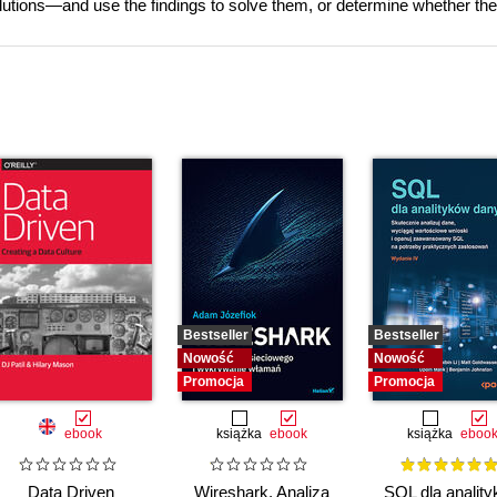
lutions—and use the findings to solve them, or determine whether the
Bestseller
Bestseller
Nowość
Nowość
Promocja
Promocja
ebook
książka
ebook
książka
eboo
Data Driven
Wireshark. Analiza
SQL dla analit