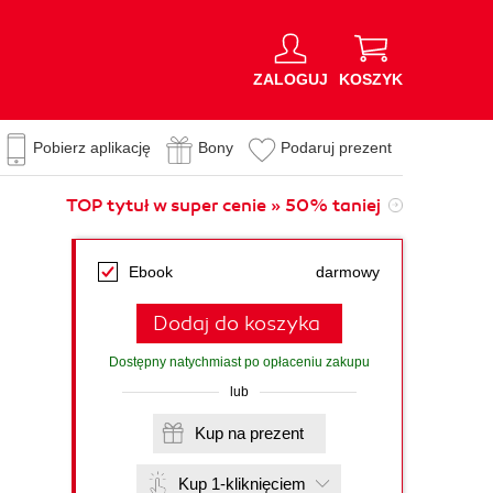
ZALOGUJ
KOSZYK
Pobierz aplikację
Bony
Podaruj prezent
TOP tytuł w super cenie » 50% taniej
Ebook
darmowy
Dodaj do koszyka
Dostępny natychmiast po opłaceniu zakupu
lub
Kup na prezent
Kup 1-kliknięciem