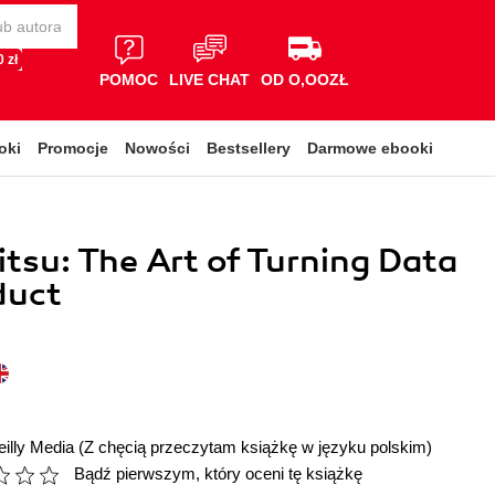
 zł
POMOC
LIVE CHAT
OD O,OOZŁ
oki
Promocje
Nowości
Bestsellery
Darmowe ebooki
itsu: The Art of Turning Data
duct
illy Media
(Z chęcią przeczytam książkę w języku polskim)
Bądź pierwszym, który oceni tę książkę