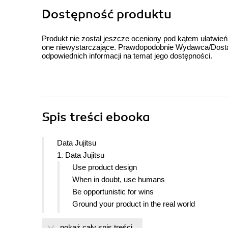
Dostępność produktu
Produkt nie został jeszcze oceniony pod kątem ułatwień
one niewystarczające. Prawdopodobnie Wydawca/Dostawc
odpowiednich informacji na temat jego dostępności.
Spis treści
ebooka
Data Jujitsu
1. Data Jujitsu
Use product design
When in doubt, use humans
Be opportunistic for wins
Ground your product in the real world
Give data back to the user to create additional 
pokaż cały spis treści