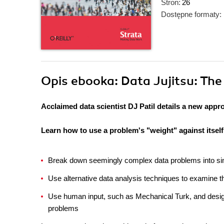
Stron:
26
Dostępne formaty:
Opis
ebooka
: Data Jujitsu: Th
Acclaimed data scientist DJ Patil details a new appr
Learn how to use a problem's "weight" against itself
Break down seemingly complex data problems into sim
Use alternative data analysis techniques to examine 
Use human input, such as Mechanical Turk, and design t
problems