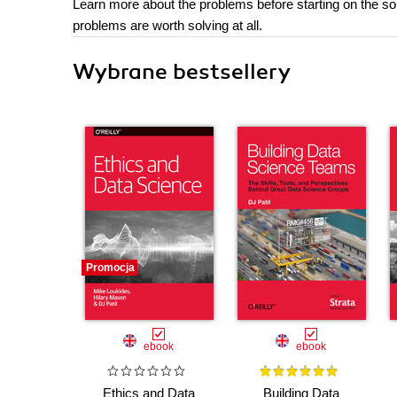
Learn more about the problems before starting on the so
problems are worth solving at all.
Wybrane bestsellery
Promocja
ebook
ebook
Ethics and Data
Building Data