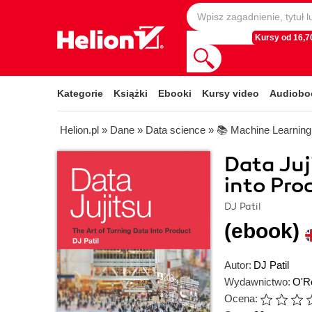
Kursy od 16,70
Kategorie
Książki
Ebooki
Kursy video
Audiobo
Helion.pl
»
Dane
»
Data science
»
📚 Machine Learning
Data Juj
into Pro
DJ Patil
(ebook)
Autor:
DJ Patil
Wydawnictwo:
O'Re
Ocena: