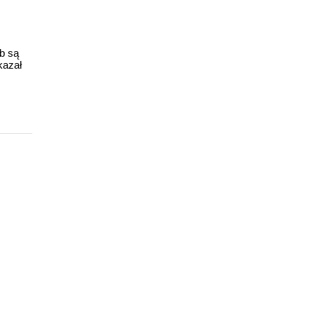
ub są
kazał