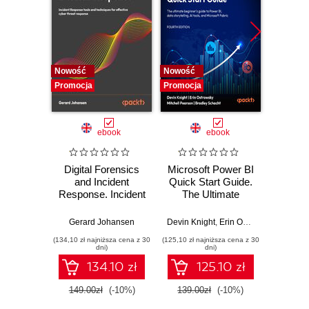
Nowość
Nowość
Nowość
Promocja
Promocja
Promocj
ebook
ebook
Digital Forensics
Microsoft Power BI
Pract
and Incident
Quick Start Guide.
Intel
Response. Incident
The Ultimate
Data-D
Response tools
Beginner's Guide
Hunti
and techniques for
to Power BI, Data
your c
Gerard Johansen
Devin Knight
,
Erin Ostrowsky
,
Mitchel
effective cyber
Storytelling, AI
effor
(134,10 zł najniższa cena z 30
(125,10 zł najniższa cena z 30
(116,10 zł 
threat response -
Tools, and
dete
dni)
dni)
Fourth Edition
Microsoft Fabric -
def
134.10 zł
125.10 zł
Fourth Edition
ATT&C
tool
149.00zł
(-10%)
139.00zł
(-10%)
129.0
E