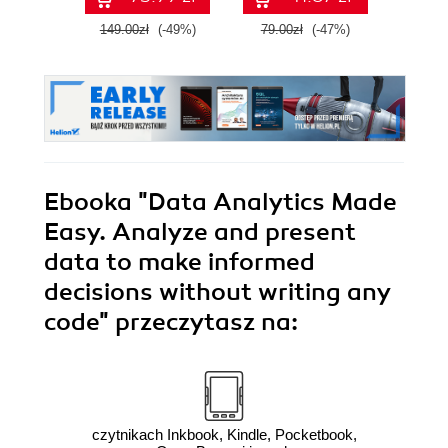
zastosowań.
149.00zł
(-49%)
79.00zł
(-47%)
299.
Wydanie IV
Ebooka
"Data Analytics Made
Easy. Analyze and present
data to make informed
decisions without writing any
code"
przeczytasz na:
czytnikach Inkbook, Kindle, Pocketbook,