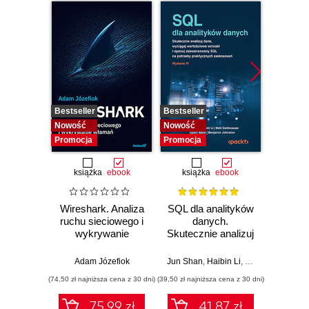
Bestseller
Bestseller
Nowość
Nowość
Nowość
Promocj
Promocja
Promocja
książka
ebook
książka
ebook
Wireshark. Analiza
SQL dla analityków
Power 
ruchu sieciowego i
danych.
video
wykrywanie
Skutecznie analizuj
d
włamań
dane, wyciągaj
profe
wartościowe
Adam Józefiok
Jun Shan
,
Haibin Li
,
Matt Goldwasser
Ad
wnioski i opanuj
(74,50 zł najniższa cena z 30 dni)
(39,50 zł najniższa cena z 30 dni)
(224,25 zł 
zaawansowany
SQL na potrzeby
75.99 zł
41.87 zł
2
praktycznych