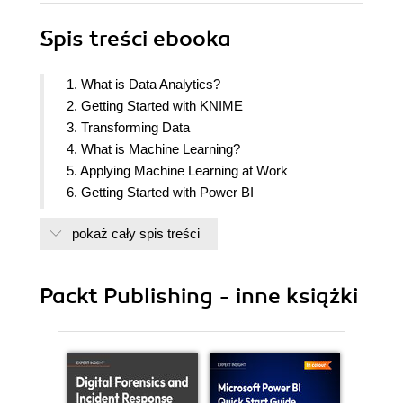
Spis treści
ebooka
1. What is Data Analytics?
2. Getting Started with KNIME
3. Transforming Data
4. What is Machine Learning?
5. Applying Machine Learning at Work
6. Getting Started with Power BI
7. Visualizing Data Effectively
pokaż cały spis treści
8. Telling Stories with Data
9. Extending Your Toolbox
Packt Publishing - inne książki