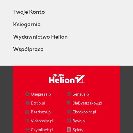
Twoje Konto
Księgarnia
Wydawnictwo Helion
Współpraca
Onepress.pl
Sensus.pl
Editio.pl
DlaBystrzakow.pl
Bezdroza.pl
Ebookpoint.pl
Videopoint.pl
Beya.pl
Czytalisek.pl
Sploty