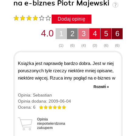
na e-biznes Piotr Majewski
Dodaj opinię
4.0
1
2
3
4
5
6
(1)
(6)
(4)
(0)
(6)
(6)
Książka jest naprawdę bardzo dobra. Jest w niej
poruszonych tyle rzeczy niektóre mniej opisane,
niektóre więcej. Rzuca inny pogląd na e-biznes w
internecie. Jeśli masz stronę, portal, bloga lub
Rozwiń »
forum i zamierzasz dołączyć do nich formę e-
Opinia: Sebastian
biznesu naprawdę warto książkę kupić. Twórz
Opinia dodana: 2009-06-04
dochodowe a nie tylko pokazowe strony -
Ocena: 6
zachęcam.
Opinia
niepotwierdzona
zakupem