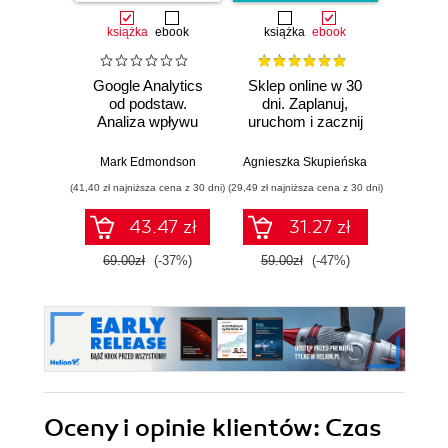
książka
ebook
książka
ebook
ksią
Google Analytics
Sklep online w 30
od podstaw.
dni. Zaplanuj,
sku
Analiza wpływu
uruchom i zacznij
dotc
biznesowego i
zarabiać
rozwi
wyznaczanie
in
Mark Edmondson
Agnieszka Skupieńska
Russell 
trendów
(41,40 zł najniższa cena z 30 dni)
(29,49 zł najniższa cena z 30 dni)
(39,50 zł naj
43.47 zł
31.27 zł
69.00zł
(-37%)
59.00zł
(-47%)
79.0
Oceny i opinie klientów: Czas