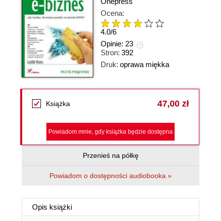
Onepress
Ocena:
4.0
/
6
Opinie:
23
Stron:
392
Druk:
oprawa miękka
47,00 zł
Książka
Powiadom mnie, gdy książka będzie dostępna
Przenieś na półkę
Powiadom o dostępności audiobooka »
Opis
książki