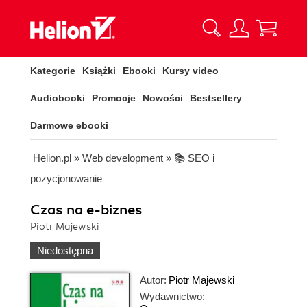
Kategorie
Książki
Ebooki
Kursy video
Audiobooki
Promocje
Nowości
Bestsellery
Darmowe ebooki
Helion.pl
»
Web development
»
📚 SEO i
pozycjonowanie
Czas na e-biznes
Piotr Majewski
Niedostępna
Autor:
Piotr Majewski
Wydawnictwo: