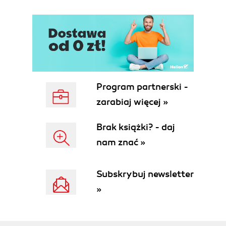
6.4. Działaj na emocje (111)
6.5. Nagłówek - najważniejsza część reklamy
(122)
6.6. Napisz, poczekaj, zredaguj (135)
Rozdział 7. Strona WWW (139)
7.1. Najbardziej Oczekiwana Akcja - NOA (139)
Program partnerski -
7.2. Dlaczego opłaca się kupować szablony stron
WWW? (142)
zarabiaj więcej »
7.3. Jak powinna wyglądać strona główna? (144)
7.4. Kontakt i pomoc (152)
Brak książki? - daj
7.5. Notki prawne (156)
nam znać »
7.6. Hosting (159)
7.7. CMS - dlaczego warto się tym zainteresować
Subskrybuj newsletter
(Łukasz Sebestyański) (162)
»
Rozdział 8. SPAM (165)
8.1. Spam (165)
8.2. Jak NIE zostać spamerem? (170)