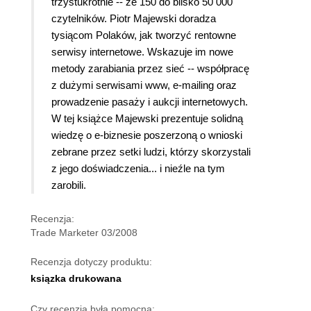
trzystukrotnie -- ze 150 do blisko 50 000
czytelników.
Piotr Majewski doradza
tysiącom Polaków, jak tworzyć rentowne
serwisy internetowe. Wskazuje im nowe
metody zarabiania przez sieć -- współpracę
z dużymi serwisami www, e-mailing oraz
prowadzenie pasaży i aukcji internetowych.
W tej książce Majewski prezentuje solidną
wiedzę o e-biznesie poszerzoną o wnioski
zebrane przez setki ludzi, którzy skorzystali
z jego doświadczenia... i nieźle na tym
zarobili.
Recenzja:
Trade Marketer 03/2008
Recenzja dotyczy produktu:
ksiązka drukowana
Czy recenzja była pomocna: