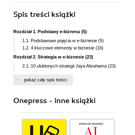
Spis treści
książki
Rozdział 1. Podstawy e-biznesu (5)
1.1. Podstawowe pojęcia w e-biznesie (5)
1.2. 4 kluczowe elementy w biznesie (16)
Rozdział 2. Strategia w e-biznesie (23)
2.1. 10 ulubionych strategii Jaya Abrahama (23)
2.2. Strategia - siła, która prowadzi biznes (27)
pokaż cały spis treści
2.3. Modele e-biznesu (31)
2.4. Mądre strategie w działalności e-commerce
(39)
Onepress - inne książki
2.5. Znajdź swoją niszę! (44)
Rozdział 3. Branding (49)
3.1. Najpierw poznaj swojego klienta (49)
3.2. Branding i pozycjonowanie (56)
3.3. Świadomość marki niczego nie załatwia (59)