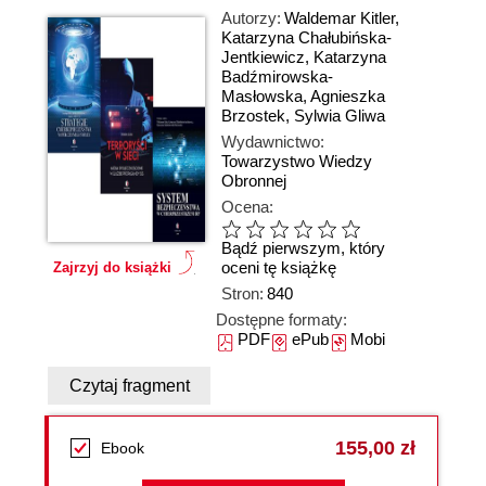
Autorzy:
Waldemar Kitler
,
Katarzyna Chałubińska-
Jentkiewicz
,
Katarzyna
Badźmirowska-
Masłowska
,
Agnieszka
Brzostek
,
Sylwia Gliwa
Wydawnictwo:
Towarzystwo Wiedzy
Obronnej
Ocena:
Bądź pierwszym, który
oceni tę książkę
Zajrzyj do książki
Stron:
840
Dostępne formaty:
PDF
ePub
Mobi
Czytaj fragment
155,00 zł
Ebook