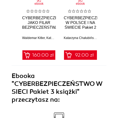
ebook
ebook
CYBERBEZPIECZEŃSTWO
CYBERBEZPIECZEŃSTWO
IDENT
JAKO FILAR
W POLSCE I NA
PRZEC
BEZPIECZEŃSTWA
ŚWIECIE Pakiet 2
ZAGR
NARODOWEGO
książki
Pakiet 3 książki
CYBER
Waldemar Kitler
,
Katarzyna Chałubińska-Jentkiewicz
Katarzyna Chałubińska-Jentkiewicz
,
Katarzyna B
,
A
Pakie
160.00 zł
92.00 zł
Ebooka
"CYBERBEZPIECZEŃSTWO W
SIECI Pakiet 3 książki"
przeczytasz na: