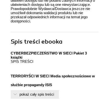
ułatwień dostępu lub nie podano żadnych informacji o
ułatwieniach dostępu lub są one niewystarczające.
Prawdopodobnie Wydawca/Dostawca jeszcze nie
umożliwił dokonania walidacji produktu lub nie
przekazał odpowiednich informacji na temat jego
dostępności.
Spis treści
ebooka
CYBERBEZPIECZEŃSTWO W SIECI Pakiet 3
książki
SPIS TREŚCI
TERRORYŚCI W SIECI Media społecznościowe w
służbie propagandy ISIS
WSTĘP
pokaż cały spis treści
1. Bezpieczeństwo i porządek publiczny – jak je
rozumieć?
1.1. Definicje bezpieczeństwa publicznego w literaturze
przedmiotu wybranych nauk