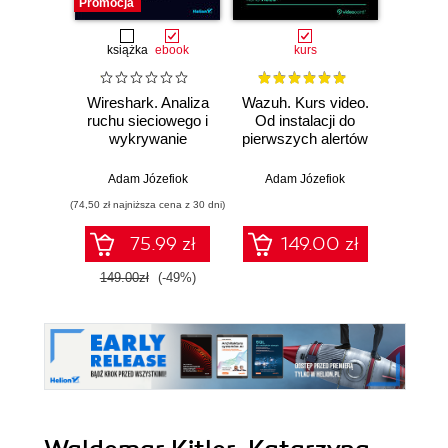
Promocja
książka
ebook
kurs
Wireshark. Analiza
Wazuh. Kurs video.
Dark
ruchu sieciowego i
Od instalacji do
wykrywanie
pierwszych alertów
Podró
włamań
ciemn
Adam Józefiok
Adam Józefiok
Ja
(74,50 zł najniższa cena z 30 dni)
75.99 zł
149.00 zł
1
149.00zł
(-49%)