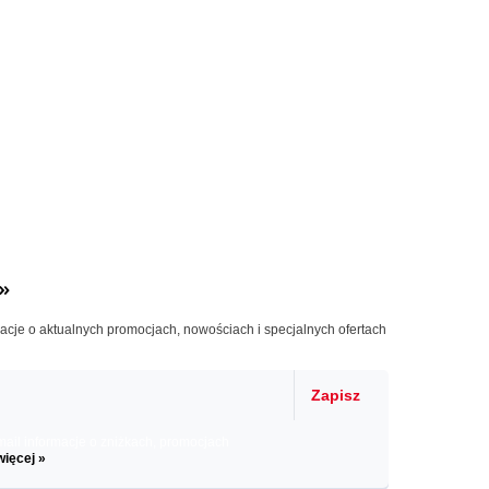
»
macje o aktualnych promocjach, nowościach i specjalnych ofertach
Zapisz
il informacje o zniżkach, promocjach
więcej »