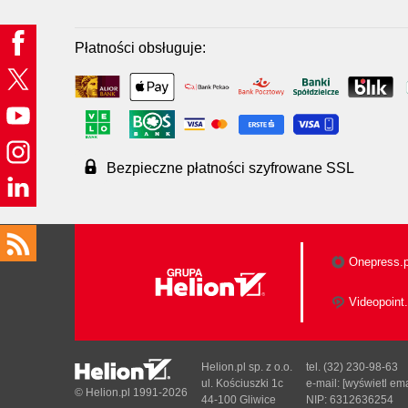
Płatności obsługuje:
Bezpieczne płatności szyfrowane SSL
Onepress.p
Videopoint.
Helion.pl sp. z o.o.
tel. (32) 230-98-63
ul. Kościuszki 1c
e-mail:
[wyświetl ema
© Helion.pl 1991-2026
44-100 Gliwice
NIP: 6312636254