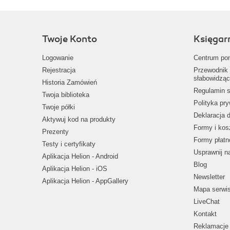
Twoje Konto
Księgar
Logowanie
Centrum po
Rejestracja
Przewodnik 
słabowidząc
Historia Zamówień
Regulamin s
Twoja biblioteka
Polityka pr
Twoje półki
Deklaracja 
Aktywuj kod na produkty
Formy i kos
Prezenty
Formy płatn
Testy i certyfikaty
Usprawnij 
Aplikacja Helion - Android
Blog
Aplikacja Helion - iOS
Newsletter
Aplikacja Helion - AppGallery
Mapa serwi
LiveChat
Kontakt
Reklamacje 