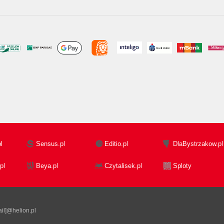
l
Sensus.pl
Editio.pl
DlaBystrzakow.pl
pl
Beya.pl
Czytalisek.pl
Sploty
il]@helion.pl