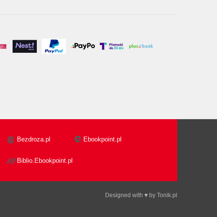
Bezdroza.pl
Ebookpoint.pl
Biblio.Ebookpoint.pl
Designed with ♥ by
Tonik.pl