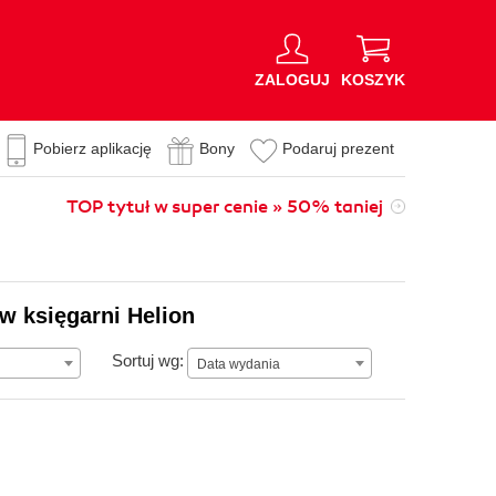
ZALOGUJ
KOSZYK
Pobierz aplikację
Bony
Podaruj prezent
TOP tytuł w super cenie » 50% taniej
w księgarni Helion
Data wydania
Sortuj wg:
Data wydania