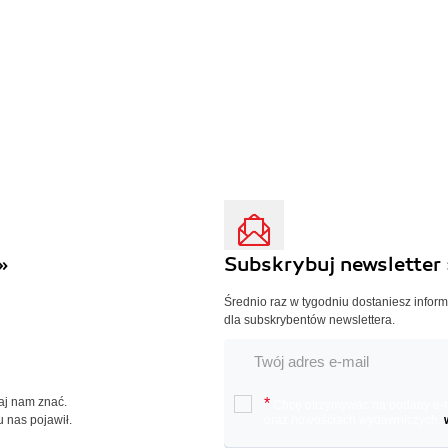
»
Subskrybuj newsletter 
Średnio raz w tygodniu dostaniesz infor
dla subskrybentów newslettera.
Daj nam znać.
*
Chcę otrzymywać na podany e-ma
u nas pojawił.
oraz nowościach wydawniczych.