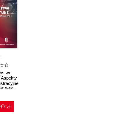
k
ństwo
. Aspekty
stracyjne
Redakcja naukowa: Waldemar Kitler
,
Joanna Taczkowska-Olszewska
0 zł