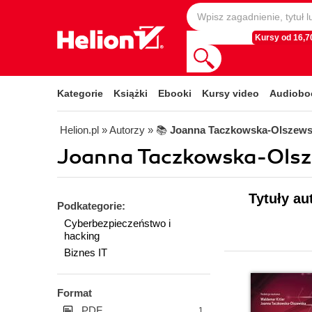
Kursy od 16,70
Kategorie
Książki
Ebooki
Kursy video
Audiobo
Helion.pl
» Autorzy
» 📚
Joanna Taczkowska-Olszew
Joanna Taczkowska-Olsz
Tytuły a
Podkategorie:
Cyberbezpieczeństwo i
hacking
Biznes IT
Format
PDF
1