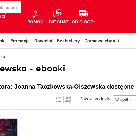
 zł
POMOC
LIVE CHAT
OD O,OOZŁ
oki
Promocje
Nowości
Bestsellery
Darmowe ebooki
ska
ewska - ebooki
utora: Joanna Taczkowska-Olszewska dostępne 
Pokaż produkty:
Wszystkie