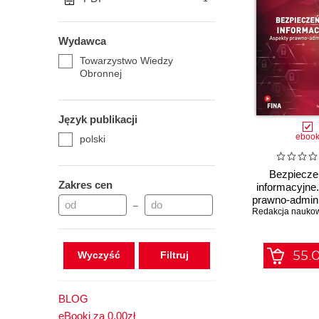
Wydawca
Towarzystwo Wiedzy
Obronnej
Język publikacji
eboo
polski
Bezpiecze
Zakres cen
informacyjne
prawno-admini
–
55.0
Wyczyść
BLOG
eBooki za 0,00zł