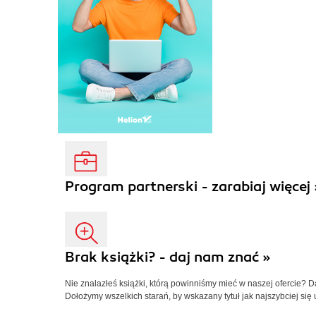
Program partnerski - zarabiaj więcej 
Brak książki? - daj nam znać »
Nie znalazłeś książki, którą powinniśmy mieć w naszej ofercie? 
Dołożymy wszelkich starań, by wskazany tytuł jak najszybciej się 