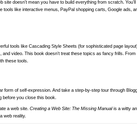
 site doesn't mean you have to build everything from scratch. You'll 
ble tools like interactive menus, PayPal shopping carts, Google ads, a
rful tools like Cascading Style Sheets (for sophisticated page layout
 and video. This book doesn't treat these topics as fancy frills. From
th these tools.
 form of self-expression. And take a step-by-step tour through Blogg
g before you close this book.
eate a web site.
Creating a Web Site: The Missing Manual
is a witty a
a web reality.