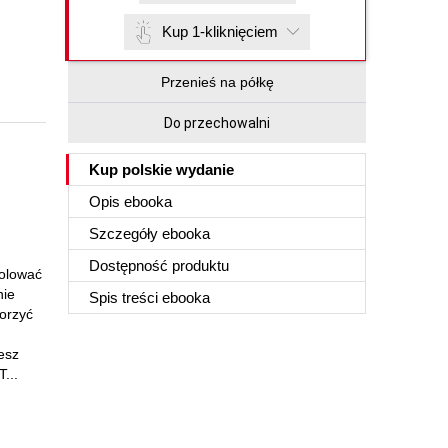
Kup 1-kliknięciem
Przenieś na półkę
Do przechowalni
Kup polskie wydanie
Opis
ebooka
Szczegóły
ebooka
Dostępność produktu
rolować
nie
Spis treści
ebooka
worzyć
esz
...