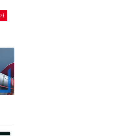
(49,50 zł najniższa cena z 30 dni)
zł
50.49 zł
99.00 zł
99.00zł
(-49%)