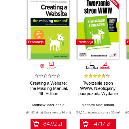
Promocja
Promocja
P
ebook
książka
ebook
Creating a Website:
Tworzenie stron
The Missing Manual.
WWW. Nieoficjalny
4th Edition
podręcznik. Wydanie
II
Matthew MacDonald
Matthew MacDonald
(84,92 zł najniższa cena z 30 dni)
(44,50 zł najniższa cena z 30 dni)
(8
84.92 zł
47.17 zł