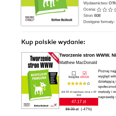
Wydawnictwo:
O'Re
Ocena:
Stron:
608
Dostępne formaty:
Kup polskie wydanie:
Tworzenie stron WWW. Nie
Matthew MacDonald
Poznaj naj
wygląd wit
książka
ebook
działającą
społecznoś
metody i m
(44.50 zł najniższa cena z 30
dni)
naprawdę n
47.17 zł
89.00 zł
(-47%)