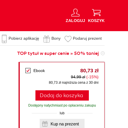
ZALOGUJ
KOSZYK
Pobierz aplikację
Bony
Podaruj prezent
TOP tytuł w super cenie » 50% taniej
80,73 zł
Ebook
94,99 zł
(-15%)
80,73 zł najniższa cena z 30 dni
Dodaj do koszyka
Dostępny natychmiast po opłaceniu zakupu
lub
Kup na prezent