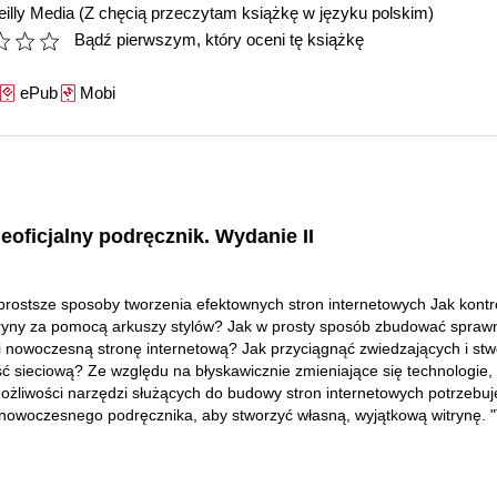
illy Media
(Z chęcią przeczytam książkę w języku polskim)
Bądź pierwszym, który oceni tę książkę
ePub
Mobi
oficjalny podręcznik. Wydanie II
prostsze sposoby tworzenia efektownych stron internetowych Jak kont
ryny za pomocą arkuszy stylów? Jak w prosty sposób zbudować spraw
 i nowoczesną stronę internetową? Jak przyciągnąć zwiedzających i st
ć sieciową? Ze względu na błyskawicznie zmieniające się technologie,
ożliwości narzędzi służących do budowy stron internetowych potrzebuj
owoczesnego podręcznika, aby stworzyć własną, wyjątkową witrynę. "T