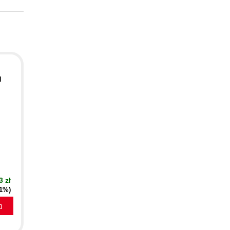
d
3 zł
21%)
a