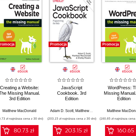
romocja
Promocja
Promocja
ebook
ebook
ebook
Creating a Website:
JavaScript
WordPress: T
The Missing Manual.
Cookbook. 3rd
Missing Manual.
3rd Edition
Edition
Edition
Matthew MacDonald
Adam D. Scott
,
Matthew MacDonald
Matthew MacDon
,
Shelley Power
0,73 zł najniższa cena z 30 dni)
(203,15 zł najniższa cena z 30 dni)
(160,65 zł najniższa cena 
80.73 zł
203.15 zł
160.65 