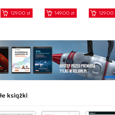
Frameworki,
procedury, audyt dla
129.00 zł
149.00 zł
129.00 
zarządów, IT i
compliance
e książki