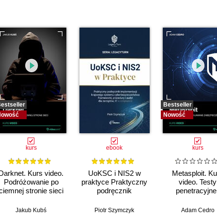
estseller
Bestseller
Nowość
Nowość
kurs
ebook
kurs
Darknet. Kurs video.
UoKSC i NIS2 w
Metasploit. Ku
Podróżowanie po
praktyce Praktyczny
video. Testy
ciemnej stronie sieci
podręcznik
penetracyjne 
implementacji
łamanie
Krajowego Systemu
zabezpiecze
Jakub Kubś
Piotr Szymczyk
Adam Cedro
Cyberbezpieczeństwa