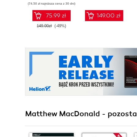
(74,50 zł najniższa cena z 30 dni)
75.99 zł
149.00 zł
149.00zł
(-49%)
Matthew MacDonald - pozostał