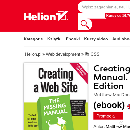
Kursy od 16,70
Kategorie
Książki
Ebooki
Kursy video
Audiobo
Helion.pl
»
Web development
»
📚 CSS
Creating
Manual. 
Edition
Matthew MacDon
(ebook)
Promocja
Autor:
Matthew Ma