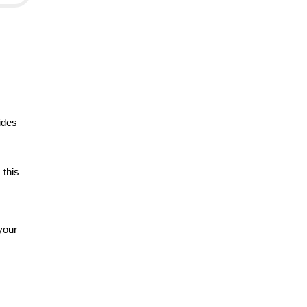
ides
 this
your