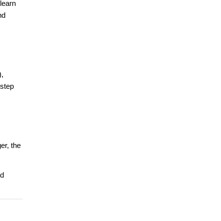
learn
nd
),
 step
er, the
nd