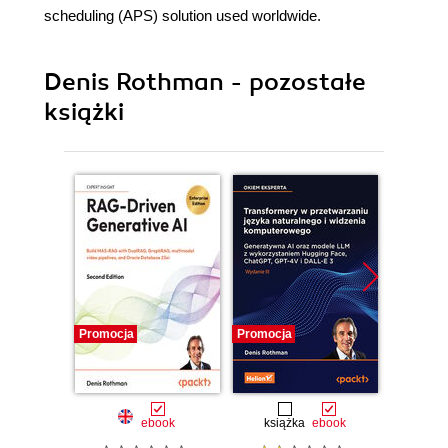
scheduling (APS) solution used worldwide.
Denis Rothman - pozostałe
książki
Promocja
Promocja
Promocj
ebook
książka
ebook