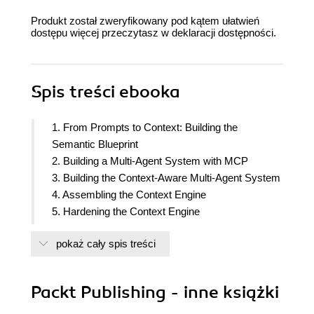
Produkt został zweryfikowany pod kątem ułatwień
dostępu więcej przeczytasz w
deklaracji dostępności
.
Spis treści
ebooka
1. From Prompts to Context: Building the
Semantic Blueprint
2. Building a Multi-Agent System with MCP
3. Building the Context-Aware Multi-Agent System
4. Assembling the Context Engine
5. Hardening the Context Engine
6. Building the Summarizer Agent for Context
pokaż cały spis treści
Reduction
7. High-Fidelity RAG and Defense: The NASA-
Inspired Research Assistant
Packt Publishing - inne książki
8. Architecting for Reality: Moderation, Latency,
and Policy-Driven AI