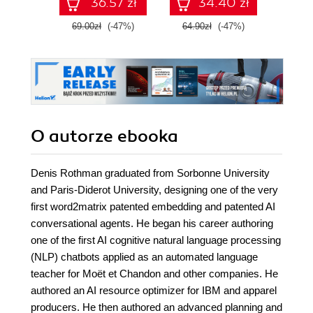
36.57 zł
34.40 zł
69.00zł
(-47%)
64.90zł
(-47%)
59.0
O autorze
ebooka
Denis Rothman graduated from Sorbonne University
and Paris-Diderot University, designing one of the very
first word2matrix patented embedding and patented AI
conversational agents. He began his career authoring
one of the first AI cognitive natural language processing
(NLP) chatbots applied as an automated language
teacher for Moët et Chandon and other companies. He
authored an AI resource optimizer for IBM and apparel
producers. He then authored an advanced planning and