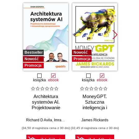
Bestseller
Nowość
Promocj
Nowość
Promocja
Promocja
książka
ebook
książka
ebook
Architektura
MoneyGPT.
Jak 
systemów AI.
Sztuczna
wł
Projektowanie
inteligencja i
asyst
skalowalnego i
zagrożenie dla
krok
niezawodnego
globalnej ekonomii
Richard D Avila
,
Imran Ahmad
James Rickards
oprogramowania
(34,50 zł najniższa cena z 30 dni)
(32,45 zł najniższa cena z 30 dni)
(41,27 zł naj