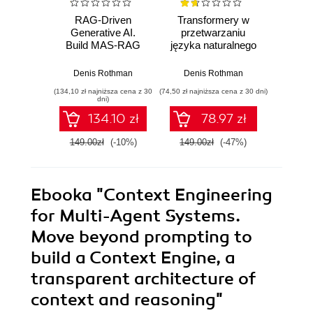
RAG-Driven
Transformery w
Ha
Generative AI.
przetwarzaniu
Expl
Build MAS-RAG
języka naturalnego
(XAI) 
with DualRAG,
i widzenia
Interpr
GraphRAG,
komputerowego.
exp
Denis Rothman
Denis Rothman
Deni
multimodal video
Generatywna AI
integra
(134,10 zł najniższa cena z 30
(74,50 zł najniższa cena z 30 dni)
(143,10 zł 
pipelines, and
oraz modele LLM z
for fair
dni)
Oracle Database
wykorzystaniem
trustwo
134.10 zł
78.97 zł
23ai - Second
Hugging Face,
Edition
ChatGPT, GPT-4V
149.00zł
(-10%)
149.00zł
(-47%)
159.0
i DALL-E 3.
Wydanie III
Ebooka
"Context Engineering
for Multi-Agent Systems.
Move beyond prompting to
build a Context Engine, a
transparent architecture of
context and reasoning"