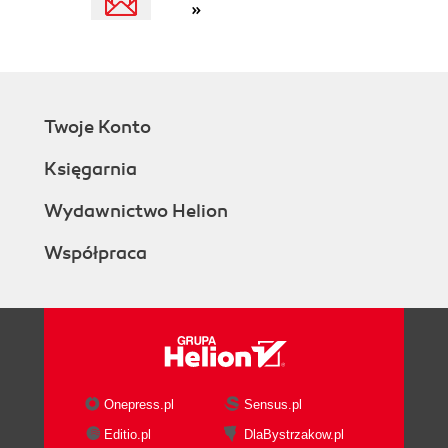
»
Twoje Konto
Księgarnia
Wydawnictwo Helion
Współpraca
Onepress.pl
Sensus.pl
Editio.pl
DlaBystrzakow.pl