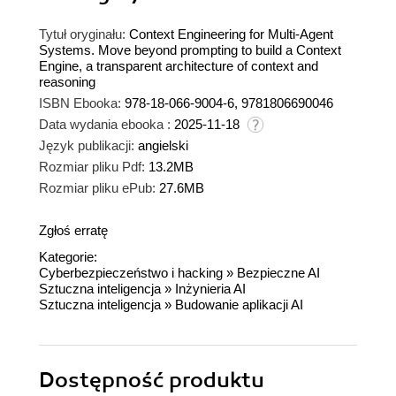
Tytuł oryginału:
Context Engineering for Multi-Agent
Systems. Move beyond prompting to build a Context
Engine, a transparent architecture of context and
reasoning
ISBN Ebooka:
978-18-066-9004-6, 9781806690046
Data wydania ebooka :
2025-11-18
Język publikacji:
angielski
Rozmiar pliku Pdf:
13.2MB
Rozmiar pliku ePub:
27.6MB
Zgłoś erratę
Kategorie:
Cyberbezpieczeństwo i hacking
»
Bezpieczne AI
Sztuczna inteligencja
»
Inżynieria AI
Sztuczna inteligencja
»
Budowanie aplikacji AI
Dostępność produktu