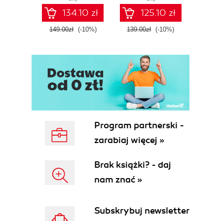
Fourth Edition
Microsoft Fabric -
def
134.10 zł
125.10 zł
Fourth Edition
ATT&C
tool
149.00zł
(-10%)
139.00zł
(-10%)
129.0
E
Program partnerski -
zarabiaj więcej »
Brak książki? - daj
nam znać »
Subskrybuj newsletter