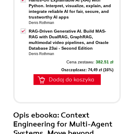
Hands-On Explainable AI (XAI) with
Python. Interpret, visualize, explain, and
integrate reliable AI for fair, secure, and
trustworthy AI apps
Denis Rothman
RAG-Driven Generative AI. Build MAS-
RAG with DualRAG, GraphRAG,
multimodal video pipelines, and Oracle
Database 23ai - Second Edition
Denis Rothman
Cena zestawu:
382.51 zł
Oszczędzasz: 74,49 zł (16%)
Dodaj do koszyka
Opis
ebooka
: Context
Engineering for Multi-Agent
Systems. Move beyond