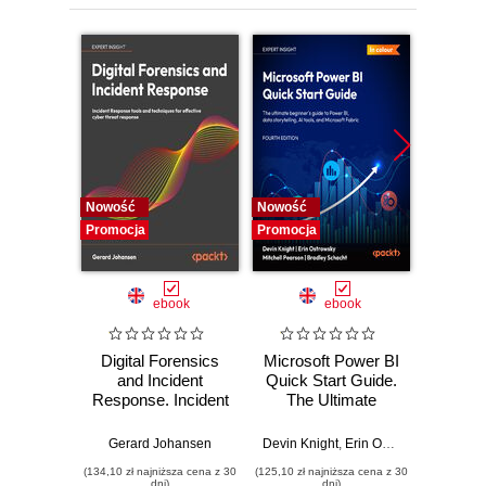
9. Architecting for Brand and Agility: The Strategic
Marketing Engine
10. The Blueprint for Production-Ready AI
Nowość
Nowość
Nowość
Promocja
Promocja
Promocj
ebook
ebook
Digital Forensics
Microsoft Power BI
Pract
and Incident
Quick Start Guide.
Intel
Response. Incident
The Ultimate
Data-D
Response tools
Beginner's Guide
Hunti
and techniques for
to Power BI, Data
your c
Gerard Johansen
Devin Knight
,
Erin Ostrowsky
,
Mitchel
effective cyber
Storytelling, AI
effor
(134,10 zł najniższa cena z 30
(125,10 zł najniższa cena z 30
(116,10 zł 
threat response -
Tools, and
dete
dni)
dni)