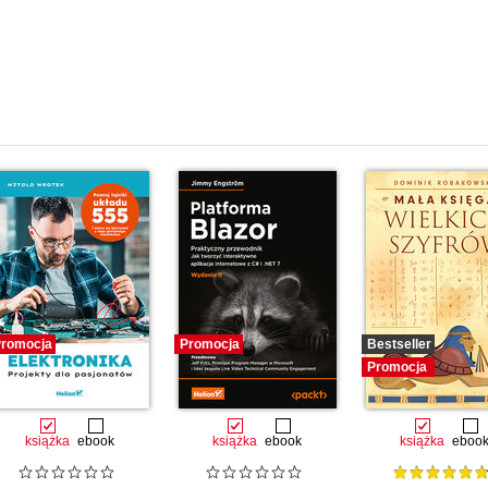
romocja
Promocja
Bestseller
Promocja
książka
ebook
książka
ebook
książka
eboo
+ oraz -- (40)