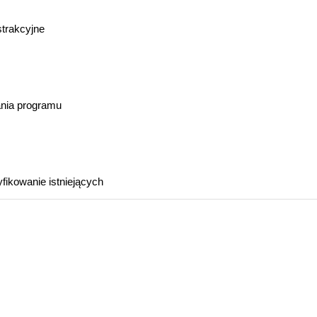
strakcyjne
nia programu
ikowanie istniejących