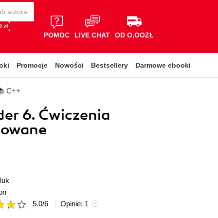
 zł
POMOC
LIVE CHAT
OD O,OOZŁ
oki
Promocje
Nowości
Bestsellery
Darmowe ebooki
📚 C++
er 6. Ćwiczenia
sowane
luk
on
5.0
/
6
Opinie:
1