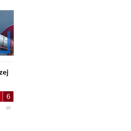
zej
6
(0)