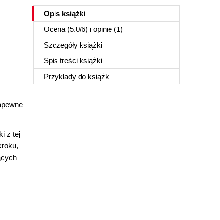
Opis
książki
Ocena (
5.0
/
6
) i opinie (1)
Szczegóły
książki
Spis treści
książki
Przykłady do
książki
zapewne
 z tej
kroku,
ących