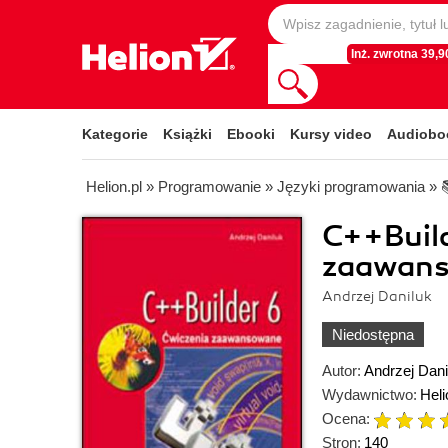
Inż. zwrotna 39,90
Kategorie
Książki
Ebooki
Kursy video
Audiobo
Helion.pl
»
Programowanie
»
Języki programowania
»
C++Build
zaawan
Andrzej Daniluk
Niedostępna
Autor:
Andrzej Dani
Wydawnictwo:
Heli
Ocena:
Stron:
140