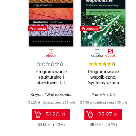
Promocja
Promocja
ebook
książka
ebook
Programowanie
Programowanie
strukturalne i
współbieżne.
obiektowe. T. 1
Systemy czasu
rzeczywistego
Krzysztof Wojtuszkiewicz
Paweł Majdzik
(51,20 zł najniższa cena z 30 dni)
(24,50 zł najniższa cena z 30 dni)
51.20 zł
25.97 zł
64.00zł
(-20%)
49.00zł
(-47%)