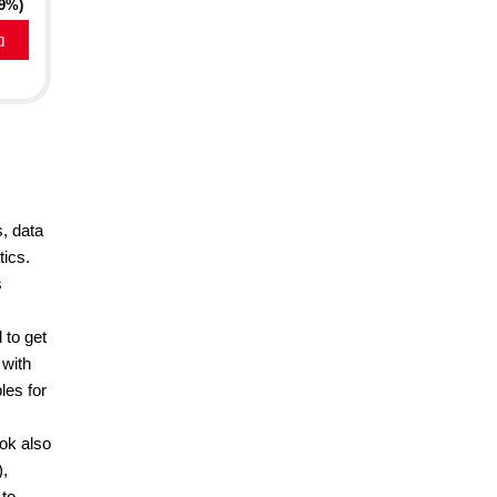
19%)
a
, data
tics.
s
 to get
 with
les for
ook also
),
 to