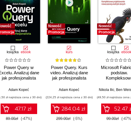
Nowość
Nowość
Nowość
romocja
Promocja
Promocja
książka
ebook
kurs
książka
eboo
Power Query w
Power Query. Kurs
Microsoft Fabri
Excelu. Analizuj dane
video. Analizuj dane
podstaw.
jak profesjonalista
jak profesjonalista
Kompleksow
projektowani
nowoczesne
,
Adam Kopeć
Upom Malik
,
Benjamin Johnston
Adam Kopeć
Nikola Ilic
,
Ben Wei
analityki dany
4,50 zł najniższa cena z 30 dni)
(224,25 zł najniższa cena z 30 dni)
(49,50 zł najniższa cena 
47.17 zł
284.04 zł
52.47 z
89.00zł
(-47%)
299.00zł
(-5%)
99.00zł
(-47%