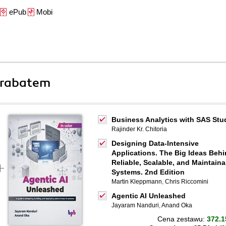
ePub
Mobi
 rabatem
Business Analytics with SAS Stu
Rajinder Kr. Chitoria
Designing Data-Intensive
Applications. The Big Ideas Beh
Reliable, Scalable, and Maintaina
Systems. 2nd Edition
Martin Kleppmann
,
Chris Riccomini
Agentic AI Unleashed
Jayaram Nanduri
,
Anand Oka
Cena zestawu:
372.1