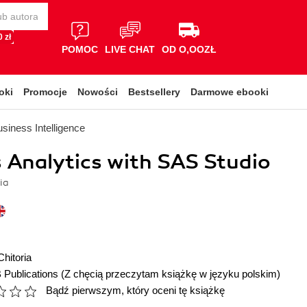
 zł
POMOC
LIVE CHAT
OD O,OOZŁ
oki
Promocje
Nowości
Bestsellery
Darmowe ebooki
siness Intelligence
 Analytics with SAS Studio
ia
Chitoria
 Publications
(Z chęcią przeczytam książkę w języku polskim)
Bądź pierwszym, który oceni tę książkę