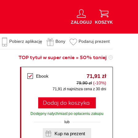
ZALOGUJ
KOSZYK
Pobierz aplikację
Bony
Podaruj prezent
TOP tytuł w super cenie » 50% taniej
71,91 zł
Ebook
79,90 zł
(-10%)
71,91 zł najniższa cena z 30 dni
Dodaj do koszyka
Dostępny natychmiast po opłaceniu zakupu
lub
Kup na prezent