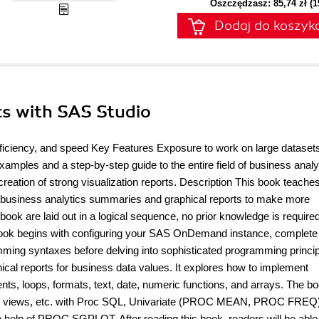
Oszczędzasz: 85,74 zł (
Dodaj do koszyk
cs with SAS Studio
efficiency, and speed Key Features Exposure to work on large datasets
xamples and a step-by-step guide to the entire field of business analy
creation of strong visualization reports. Description This book teache
 business analytics summaries and graphical reports to make more
ook are laid out in a logical sequence, no prior knowledge is required
 book begins with configuring your SAS OnDemand instance, complete
ming syntaxes before delving into sophisticated programming princip
cal reports for business data values. It explores how to implement
ents, loops, formats, text, date, numeric functions, and arrays. The b
dex, views, etc. with Proc SQL, Univariate (PROC MEAN, PROC FREQ
help of PROC SGPLOT. After reading this book, readers will be able