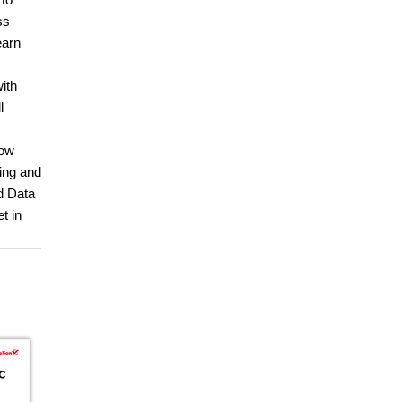
ss
earn
ith
l
how
ing and
d Data
t in