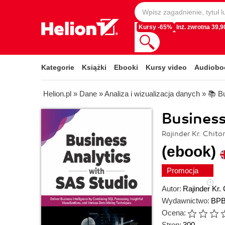
Kursy -65%
Inż. zwrotna 39,90
Kategorie
Książki
Ebooki
Kursy video
Audiobo
Helion.pl
»
Dane
»
Analiza i wizualizacja danych
»
📚 Bu
Business
Rajinder Kr. Chitor
(ebook)
Promocja
Autor:
Rajinder Kr. 
Wydawnictwo:
BPB
Ocena:
Stron:
300