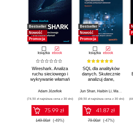
Bestseller
Bestseller
Nowość
Nowość
P
Promocja
Promocja
książka
ebook
książka
ebook
Wireshark. Analiza
SQL dla analityków
ruchu sieciowego i
danych. Skutecznie
wykrywanie włamań
analizuj dane,
wyciągaj
wartościowe wnioski i
Adam Józefiok
Jun Shan
,
Haibin Li
,
Matt Goldwasser
opanuj
(74,50 zł najniższa cena z 30 dni)
(39,50 zł najniższa cena z 30 dni)
(4
zaawansowany SQL
na potrzeby
75.99 zł
41.87 zł
praktycznych
zastosowań.
149.00zł
(-49%)
79.00zł
(-47%)
Wydanie IV