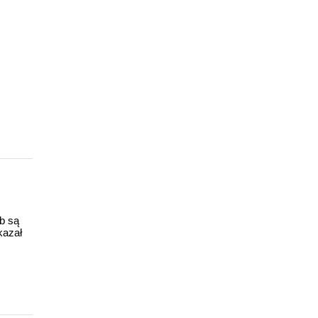
ub są
kazał