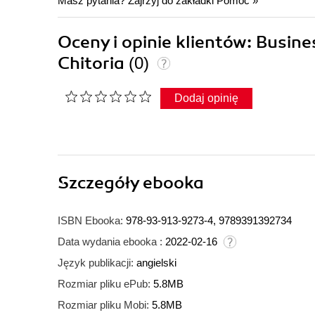
Masz pytania? Zajrzyj do zakładki
Pomoc
»
Oceny i opinie klientów: Busine
Chitoria
(0)
Dodaj opinię
Szczegóły
ebooka
ISBN Ebooka:
978-93-913-9273-4, 9789391392734
Data wydania ebooka :
2022-02-16
Język publikacji:
angielski
Rozmiar pliku ePub:
5.8MB
Rozmiar pliku Mobi:
5.8MB