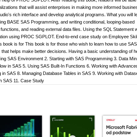
lizations that will assist enterprises in making more informed busine
dio's rich interface and develop analytical programs. What you will l
ng BASE SAS Programming, and writing conditional, looping-based
functions, and reading external data files. Using the SQL Statement w
ization using PROC SGPLOT. End-to-end case study on Employee Skil
 book is for This book is for those who wish to learn how to use SAS
m that helps make better decisions. Having a basic understanding of 
ducing SAS Environment 2. Starting with SAS Programming 3. Data Min
low in SAS 5. Using SAS Built-In Functions 6. Working with Advance
g in SAS 8. Managing Database Tables in SAS 9. Working with Datase
th SAS 11. Case Study