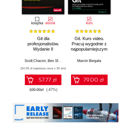
Promocj
książka
ebook
kurs
Git dla
Git. Kurs video.
Data C
profesjonalistów.
Pracuj wygodnie z
Pract
Wydanie II
najpopularniejszym
data c
systemem kontroli
boost 
wersji
al
Scott Chacon
,
Ben Straub
Marcin Biegała
Ryan 
unders
(54,50 zł najniższa cena z 30 dni)
(107,10 zł 
sup
gov
57.77 zł
79.00 zł
109.00zł
(-47%)
119.0