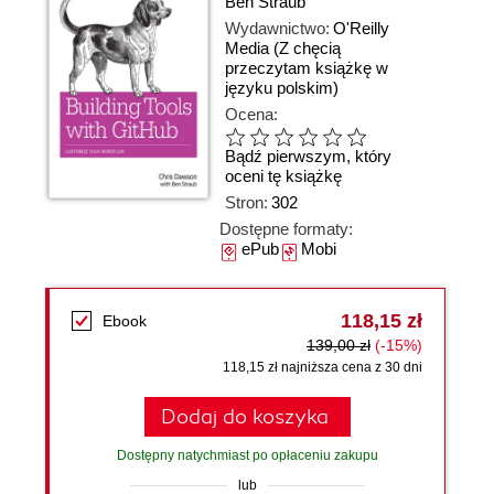
Ben Straub
Wydawnictwo:
O'Reilly
Media
(Z chęcią
przeczytam książkę w
języku polskim)
Ocena:
Bądź pierwszym, który
oceni tę książkę
Stron:
302
Dostępne formaty:
ePub
Mobi
118,15 zł
Ebook
139,00 zł
(-15%)
118,15 zł najniższa cena z 30 dni
Dodaj do koszyka
Dostępny natychmiast po opłaceniu zakupu
lub