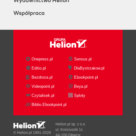
Wydawnictwo Helion
Using Hypermedia Data from Octokit
Współpraca
Summary
3. GitHub Wikis with Gollum
The Story of Smeagol
Repository Linked Wikis
Markup and Structure
Links
Code snippets
Onepress.pl
Sensus.pl
Structural components
Editio.pl
DlaBystrzakow.pl
No styling or JavaScript
Bezdroza.pl
Ebookpoint.pl
Inserting images
Hacking Gollum
Videopoint.pl
Beya.pl
The Starting Point of a Gollum Editor
Czytalisek.pl
Sploty
Programmatically Handling Images
Biblio.Ebookpoint.pl
Using the Rugged Library
Optimizing for Image Storage
Reviewing on GitHub
Helion.pl sp. z o.o.
Improving Revision Navigation
ul. Kościuszki 1c
© Helion.pl 1991-2026
44-100 Gliwice