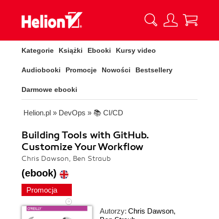
Kategorie
Książki
Ebooki
Kursy video
Audiobooki
Promocje
Nowości
Bestsellery
Darmowe ebooki
Helion.pl
»
DevOps
»
📚 CI/CD
Building Tools with GitHub.
Customize Your Workflow
Chris Dawson, Ben Straub
(ebook)
Promocja
Autorzy:
Chris Dawson
,