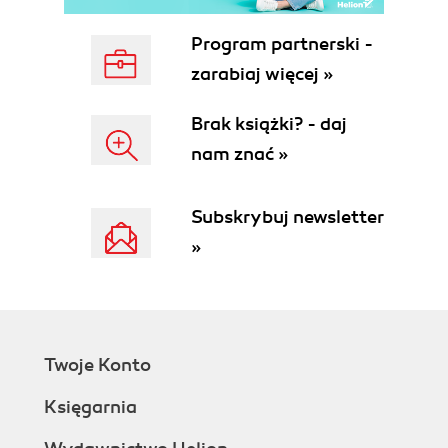
GitHub API Rate Limits
Reading Your Rate Limits
Program partnerski -
Conditional Requests to Avoid Rate
zarabiaj więcej »
Limitations
Accessing Content from the Web
Brak książki? - daj
JSON-P
nam znać »
CORS Support
Specifying Response Content Format
Retrieving formatted content
Subskrybuj newsletter
Summary
»
2. Gists and the Gist API
Easy Code Sharing
Gists Are Repositories
Embedding Gists Inside HTML
Embedding Inside Jekyll Blogs
Twoje Konto
Gist from the Command Line
Gists as Fully Functioning Apps
Księgarnia
Gists that Render Gists
Going Deeper into the Gist API