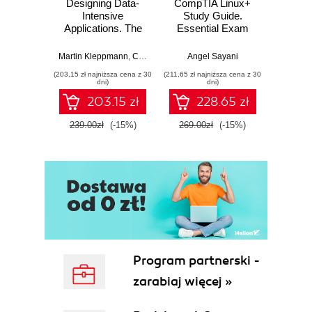
Designing Data-
CompTIA Linux+
Video
Task Action
Intensive
Study Guide.
with 
Task Configuration
Applications. The
Essential Exam
with
Tasks Are Objects
Big Ideas Behind
Prep
Trans
Reliable, Scalable,
Mu
Methods of DefaultTask
Martin Kleppmann
,
Chris Riccomini
Angel Sayani
Jose
and Maintainable
L
dependsOn(task)
(203,15 zł najniższa cena z 30
(211,65 zł najniższa cena z 30
(211,65 zł 
Systems. 2nd
dni)
dni)
doFirst(closure)
Edition
203.15 zł
228.65 zł
doLast(closure)
onlyIf(closure)
239.00zł
(-15%)
269.00zł
(-15%)
269.0
Properties of DefaultTask
didWork
enabled
path
logger
logging
description
temporaryDir
Program partnerski -
Dynamic Properties
zarabiaj więcej »
Task Types
Copy