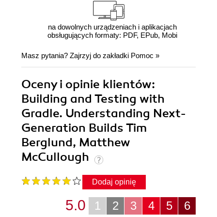
na dowolnych urządzeniach i aplikacjach
obsługujących formaty: PDF, EPub, Mobi
Masz pytania? Zajrzyj do zakładki
Pomoc
»
Oceny i opinie klientów:
Building and Testing with
Gradle. Understanding Next-
Generation Builds Tim
Berglund, Matthew
McCullough
Dodaj opinię
5.0
1
2
3
4
5
6