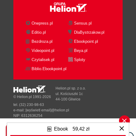
Maven Goals, Gradle Tasks
The Standard Maven Coordinates, Gradle
Properties
Onepress.pl
Sensus.pl
More Gradle Properties
Editio.pl
DlaBystrzakow.pl
Dependencies
Bezdroza.pl
Ebookpoint.pl
Repositories
Unit Testing
Videopoint.pl
Beya.pl
Multiple Source Directories
Czytalisek.pl
Sploty
Default Tasks
Biblio.Ebookpoint.pl
The Maven Plug-in
Installing to the Local Maven Repository
(Cache)
Helion.pl sp. z o.o.
Publishing to a Maven Repository
ul. Kościuszki 1c
© Helion.pl 1991-2026
44-100 Gliwice
Maven2Gradle Build Script Converter
tel. (32) 230-98-63
Maven POM Import
e-mail:
[wyświetl email]@helion.pl
Conclusion
NIP: 6312636254
Regon: 241989027
5. Testing with Gradle
Ebook
59,42 zł
JUnit
Designed with ♥ by
Tonik.pl