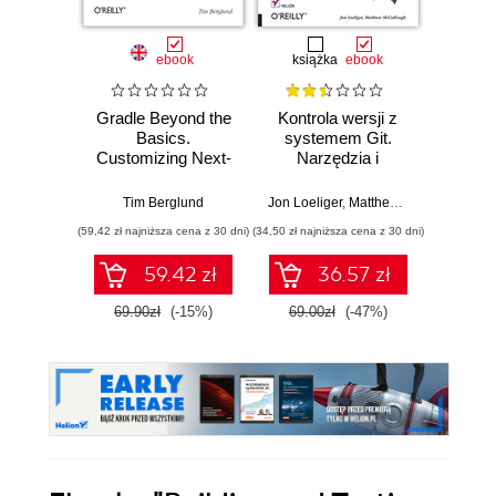
ebook
książka
ebook
ksią
Gradle Beyond the
Kontrola wersji z
Java
Basics.
systemem Git.
zaaw
Customizing Next-
Narzędzia i
Wyd
Generation Builds
techniki
programistów.
Tim Berglund
Jon Loeliger
,
Matthew McCullough
Cay S
Wydanie II
(59,42 zł najniższa cena z 30 dni)
(34,50 zł najniższa cena z 30 dni)
(84,50 zł naj
59.42 zł
36.57 zł
69.90zł
(-15%)
69.00zł
(-47%)
169.0