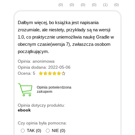
(0)
(0)
(0)
(0)
(1)
(0)
Dałbym więcej, bo książka jest napisania
zrozumiale, ale niestety, przykłady są na wersji
1.0, co praktycznie uniemożliwia naukę Gradle w
obecnym czasie(wersja 7), zwłaszcza osobom
początkującym.
Opinia: anonimowa
Opinia dodana: 2022-05-06
Ocena: 5
Opinia potwierdzona
zakupem
Opinia dotyczy produktu:
ebook
Czy opinia była pomocna:
TAK
(
0
)
NIE
(
0
)