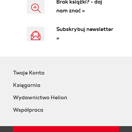
Brak książki? - daj
Jar
nam znać »
JavaExec
Custom Task Types
Custom Tasks Types in the Build File
Subskrybuj newsletter
Custom Tasks in the Source Tree
»
Where Do Tasks Come From?
Conclusion
3. Ant and Gradle
The Vocabulary
Hello Ant
Twoje Konto
Importing Custom Ant Tasks
Complex Ant Configuration
Księgarnia
Importing an Entire Ant Build File
Ant Target and Gradle Task Codependence
Wydawnictwo Helion
Using AntBuilder
Współpraca
A Harmonic Duo
4. Maven and Gradle
Cue Graven?
The Maven POM and Gradle Build