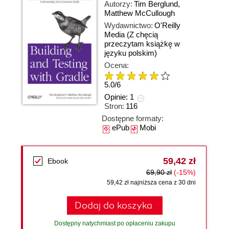
Autorzy:
Tim Berglund
,
Matthew McCullough
Wydawnictwo:
O'Reilly
Media
(Z chęcią
przeczytam książkę w
języku polskim)
Ocena:
5.0
/
6
Opinie:
1
Stron:
116
Dostępne formaty:
ePub
Mobi
59,42 zł
Ebook
69,90 zł
(-15%)
59,42 zł najniższa cena z 30 dni
Dodaj do koszyka
Dostępny natychmiast po opłaceniu zakupu