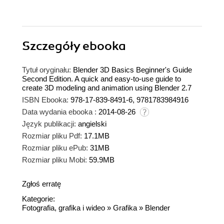
Szczegóły
ebooka
Tytuł oryginału:
Blender 3D Basics Beginner's Guide
Second Edition. A quick and easy-to-use guide to
create 3D modeling and animation using Blender 2.7
ISBN Ebooka:
978-17-839-8491-6, 9781783984916
Data wydania ebooka :
2014-08-26
Język publikacji:
angielski
Rozmiar pliku Pdf:
17.1MB
Rozmiar pliku ePub:
31MB
Rozmiar pliku Mobi:
59.9MB
Zgłoś erratę
Kategorie:
Fotografia, grafika i wideo
»
Grafika
»
Blender