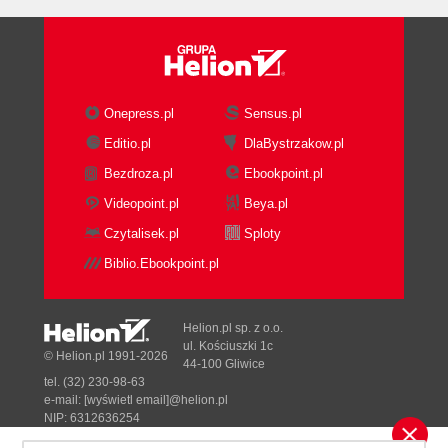
Onepress.pl
Sensus.pl
Editio.pl
DlaBystrzakow.pl
Bezdroza.pl
Ebookpoint.pl
Videopoint.pl
Beya.pl
Czytalisek.pl
Sploty
Biblio.Ebookpoint.pl
Helion.pl sp. z o.o.
ul. Kościuszki 1c
© Helion.pl 1991-2026
44-100 Gliwice
tel. (32) 230-98-63
e-mail:
[wyświetl email]@helion.pl
NIP: 6312636254
Regon: 241989027