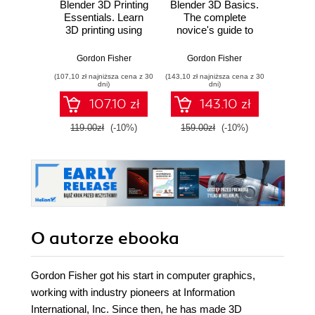
Blender 3D Printing
Blender 3D Basics.
Stara
Essentials. Learn
The complete
Pl
3D printing using
novice's guide to
począ
the free open-
3D modeling and
helle
source Blender
animation
(osta
Gordon Fisher
Gordon Fisher
Bogda
software. This
(107,10 zł najniższa cena z 30
(143,10 zł najniższa cena z 30
book gives you
dni)
dni)
both an overview
107.10 zł
143.10 zł
and practical
instructions,
119.00zł
(-10%)
159.00zł
(-10%)
enabling you to
learn how to scale,
build, color, and
detail a model for a
3D printer
O autorze
ebooka
Gordon Fisher got his start in computer graphics,
working with industry pioneers at Information
International, Inc. Since then, he has made 3D