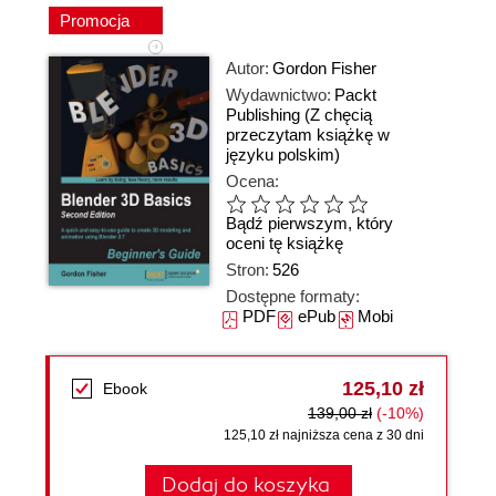
Promocja
Autor:
Gordon Fisher
Wydawnictwo:
Packt
Publishing
(Z chęcią
przeczytam książkę w
języku polskim)
Ocena:
Bądź pierwszym, który
oceni tę książkę
Stron:
526
Dostępne formaty:
PDF
ePub
Mobi
125,10 zł
Ebook
139,00 zł
(-10%)
125,10 zł najniższa cena z 30 dni
Dodaj do koszyka