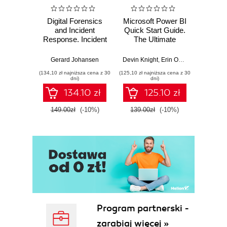
Digital Forensics
Microsoft Power BI
Pract
and Incident
Quick Start Guide.
Intel
Response. Incident
The Ultimate
Data-D
Response tools
Beginner's Guide
Hunti
and techniques for
to Power BI, Data
your c
Gerard Johansen
Devin Knight
,
Erin Ostrowsky
,
Mitchel
effective cyber
Storytelling, AI
effor
(134,10 zł najniższa cena z 30
(125,10 zł najniższa cena z 30
(116,10 zł 
threat response -
Tools, and
dete
dni)
dni)
Fourth Edition
Microsoft Fabric -
def
134.10 zł
125.10 zł
Fourth Edition
ATT&C
tool
149.00zł
(-10%)
139.00zł
(-10%)
129.0
E
Program partnerski -
zarabiaj więcej »