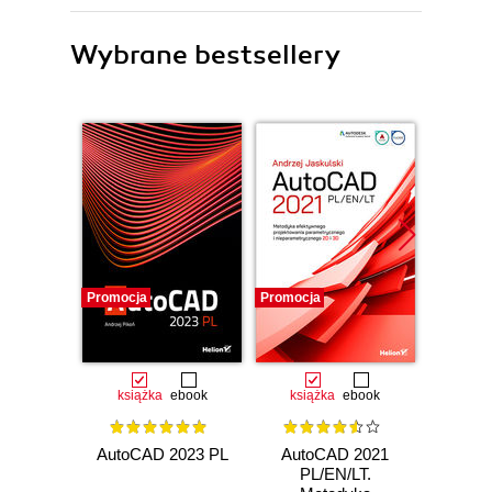
Wybrane bestsellery
Promocja
Promocja
Promocj
książka
ebook
książka
ebook
ksią
AutoCAD 2023 PL
AutoCAD 2021
AutoCA
PL/EN/LT.
Pier