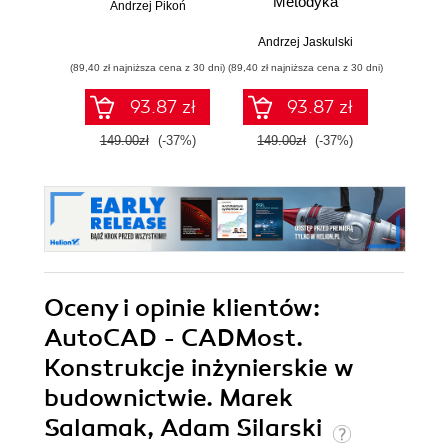
Metodyka
Andrzej Pikoń
efektywnego
And
projektowania
Andrzej Jaskulski
parametrycznego i
(89,40 zł najniższa cena z 30 dni)
(89,40 zł najniższa cena z 30 dni)
(34,20 zł naj
nieparametrycznego
2D i 3D
93.87 zł
93.87 zł
149.00zł
(-37%)
149.00zł
(-37%)
57.0
Oceny i opinie klientów:
AutoCAD - CADMost.
Konstrukcje inżynierskie w
budownictwie. Marek
Salamak, Adam Silarski