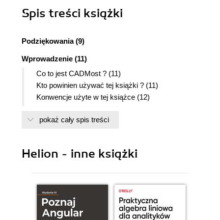
Spis treści
książki
Podziękowania (9)
Wprowadzenie (11)
Co to jest CADMost ? (11)
Kto powinien używać tej książki ? (11)
Konwencje użyte w tej książce (12)
Co zawiera CD - ROM ? (12)
pokaż cały spis treści
Rozdział 1. Uwagi wstępne (15)
Wymagania sprzętowe i instalacja (16)
Wymagania sprzętowe (16)
Helion - inne książki
Instalacja i rejestracja (16)
Uruchamianie programu (17)
Ogólny opis systemu (18)
Środowisko programu - AutoCAD (18)
Krótka charakterystyka programu CADMost