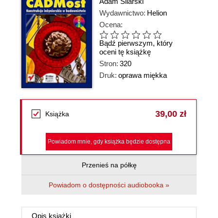
Adam Silarski
Wydawnictwo:
Helion
Ocena:
Bądź pierwszym, który
oceni tę książkę
Stron:
320
Druk:
oprawa miękka
39,00 zł
Książka
Powiadom mnie, gdy książka będzie dostępna
Przenieś na półkę
Powiadom o dostępności audiobooka »
Opis
książki