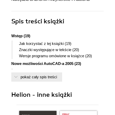
Spis treści
książki
Wstęp (19)
Jak korzystać z tej książki (19)
Znaczki występujące w tekście (20)
Wersje programu omówione w książce (20)
Nowe możliwości AutoCAD-a 2005 (23)
Przegląd nowych możliwości w porównaniu z
pokaż cały spis treści
wersją 2004 (23)
Przegląd nowych możliwości w porównaniu z
wersją 2002 (27)
Helion - inne książki
Wprowadzenie (29)
Uruchamianie AutoCAD-a (29)
Ekran AutoCAD-a (29)