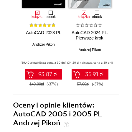
książka
ebook
książka
ebook
ksią
AutoCAD 2023 PL
AutoCAD 2024 PL.
AutoCA
Pierwsze kroki
Pier
Andrzej Pikoń
Andrzej Pikoń
And
(89,40 zł najniższa cena z 30 dni)
(34,20 zł najniższa cena z 30 dni)
(29,40 zł naj
93.87 zł
35.91 zł
149.00zł
(-37%)
57.00zł
(-37%)
49.0
Oceny i opinie klientów:
AutoCAD 2005 i 2005 PL
Andrzej Pikoń