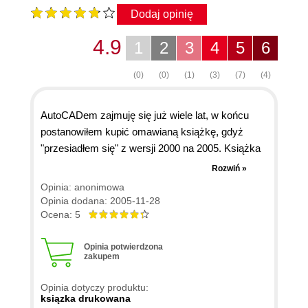
Dodaj opinię
4.9
1
2
3
4
5
6
(0)
(0)
(1)
(3)
(7)
(4)
AutoCADem zajmuję się już wiele lat, w końcu
postanowiłem kupić omawianą książkę, gdyż
"przesiadłem się" z wersji 2000 na 2005. Książka
zawiera wiele cennych porad i wskazówek
Rozwiń »
(interesujące są ikonki informujące o tym, w której
Opinia: anonimowa
wersji programu pojawiła się dana właściwość).
Opinia dodana: 2005-11-28
Polecam ją wszystkim, którzy zaczynają
Ocena: 5
przygodę ze sztandarową aplikacją Autodesku.
"Starzy wyjadacze" też znajdą coś dla siebie -
Opinia potwierdzona
zakupem
zwłaszcza, gdy zachodzi potrzeba skorzystania z
bardziej wyrafinowanych komend.
Opinia dotyczy produktu:
ksiązka drukowana