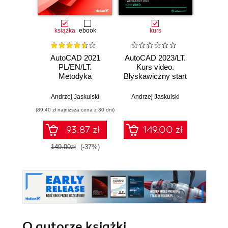
książka
ebook
kurs
AutoCAD 2021
AutoCAD 2023/LT.
Auto
PL/EN/LT.
Kurs video.
Kurs v
Metodyka
Błyskawiczny start
ś
efektywnego
dla dowolnej
projektowania
branży i wersji
Andrzej Jaskulski
Andrzej Jaskulski
Piotr
parametrycznego i
2021-2024
(89,40 zł najniższa cena z 30 dni)
nieparametrycznego
2D i 3D
93.87 zł
149.00 zł
149.00zł
(-37%)
O autorze
książki