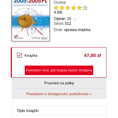
Ocena:
4.9
/
6
Opinie:
15
Stron:
512
Druk:
oprawa miękka
47,00 zł
Książka
Powiadom mnie, gdy książka będzie dostępna
Przenieś na półkę
Powiadom o dostępności audiobooka »
Opis
książki