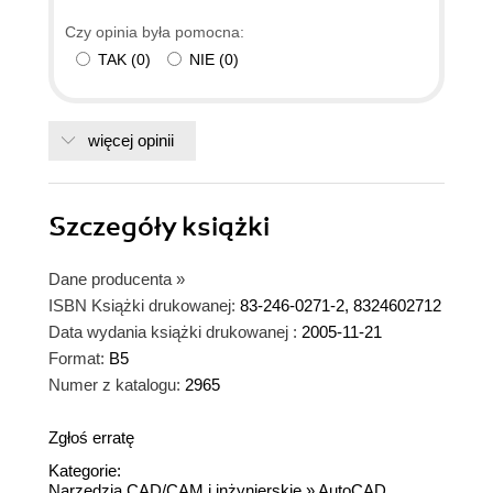
Czy opinia była pomocna:
TAK
(
0
)
NIE
(
0
)
więcej opinii
Szczegóły
książki
Dane producenta
»
ISBN Książki drukowanej:
83-246-0271-2, 8324602712
Data wydania książki drukowanej :
2005-11-21
Format:
B5
Numer z katalogu:
2965
Zgłoś erratę
Kategorie:
Narzędzia CAD/CAM i inżynierskie
»
AutoCAD