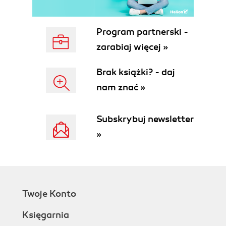
Menu górne (88)
Menu kontekstowe (88)
Program partnerski -
Menu obrazkowe (88)
Menu stołu graficznego (89)
zarabiaj więcej »
Menu kursora (89)
Menu boczne (90)
Brak książki? - daj
Okna dialogowe (90)
nam znać »
Kursor (90)
Ikona układu współrzędnych UCS (91)
Subskrybuj newsletter
Ekran tekstowy (91)
Jak komunikować się z programem (91)
»
Polecenia (92)
Wskazywanie punktów (92)
Wskazywanie obiektów (92)
Przestrzeń AutoCAD-a (93)
Globalny Układ Współrzędnych - WCS (93)
Twoje Konto
Lokalny Układy Współrzędnych - UCS (93)
Księgarnia
Współrzędne (94)