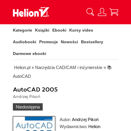
Kategorie
Książki
Ebooki
Kursy video
Audiobooki
Promocje
Nowości
Bestsellery
Darmowe ebooki
Helion.pl
»
Narzędzia CAD/CAM i inżynierskie
»
📚
AutoCAD
AutoCAD 2005
Andrzej Pikoń
Niedostępna
Autor:
Andrzej Pikoń
Wydawnictwo:
Helion