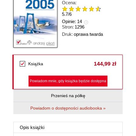
Ocena:
5.7
/
6
Opinie:
14
Stron:
1296
Druk:
oprawa twarda
144,99 zł
Książka
Powiadom mnie, gdy książka będzie dostępna
Przenieś na półkę
Powiadom o dostępności audiobooka »
Opis
książki