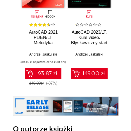
książka
ebook
kurs
AutoCAD 2021
AutoCAD 2023/LT.
Auto
PL/EN/LT.
Kurs video.
Kurs v
Metodyka
Błyskawiczny start
ś
efektywnego
dla dowolnej
projektowania
branży i wersji
Andrzej Jaskulski
Andrzej Jaskulski
Piotr
parametrycznego i
2021-2024
(89,40 zł najniższa cena z 30 dni)
nieparametrycznego
2D i 3D
93.87 zł
149.00 zł
149.00zł
(-37%)
O autorze
książki