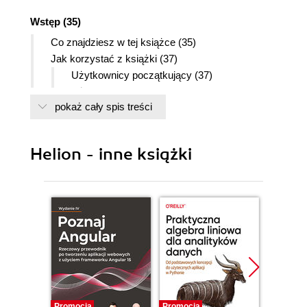
Wstęp (35)
Co znajdziesz w tej książce (35)
Jak korzystać z książki (37)
Użytkownicy początkujący (37)
Użytkownicy zaawansowani (37)
pokaż cały spis treści
Znaczki występujące w tekście (38)
Instalacja przykładów (38)
Instalacja wersji treningowej AutoCAD-a (39)
Helion - inne książki
Nowe możliwości AutoCAD-a 2005 (41)
Usprawnienia rysowania (42)
Kreskowanie (49)
Warstwy (52)
Zestawy arkuszy (55)
Palety (59)
Drukowanie (61)
Pola tekstowe (62)
Tabelki (65)
Promocja
Promocja
Promocj