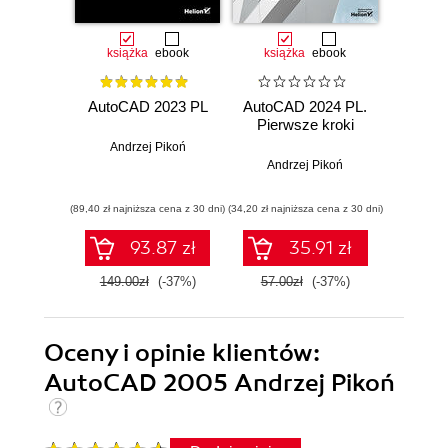
książka
ebook
książka
ebook
ksią
AutoCAD 2023 PL
AutoCAD 2024 PL.
AutoCA
Pierwsze kroki
Pier
Andrzej Pikoń
Andrzej Pikoń
And
(89,40 zł najniższa cena z 30 dni)
(34,20 zł najniższa cena z 30 dni)
(29,40 zł naj
93.87 zł
35.91 zł
149.00zł
(-37%)
57.00zł
(-37%)
49.0
Oceny i opinie klientów:
AutoCAD 2005 Andrzej Pikoń