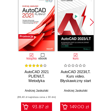
Promocja
książka
ebook
kurs
AutoCAD 2021
AutoCAD 2023/LT.
Auto
PL/EN/LT.
Kurs video.
Kurs v
Metodyka
Błyskawiczny start
ś
efektywnego
dla dowolnej
projektowania
branży i wersji
Andrzej Jaskulski
Andrzej Jaskulski
Piotr
parametrycznego i
2021-2024
(89,40 zł najniższa cena z 30 dni)
nieparametrycznego
2D i 3D
93.87 zł
149.00 zł