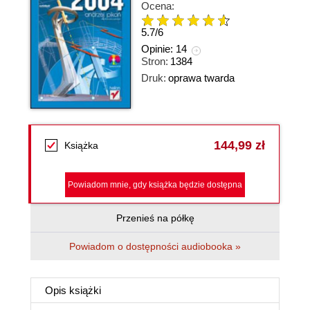
Ocena:
5.7
/
6
Opinie:
14
Stron:
1384
Druk:
oprawa twarda
144,99 zł
Książka
Powiadom mnie, gdy książka będzie dostępna
Przenieś na półkę
Powiadom o dostępności audiobooka »
Opis
książki