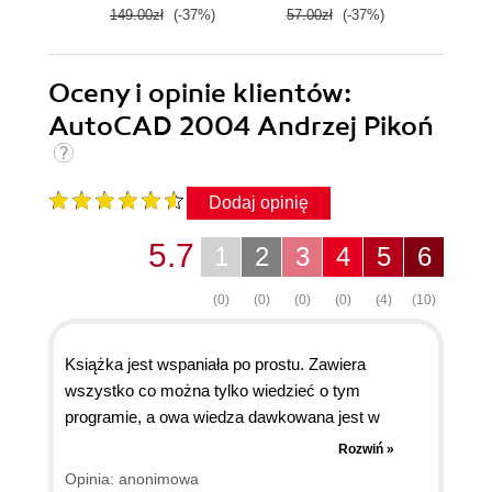
149.00zł
(-37%)
57.00zł
(-37%)
49.0
Oceny i opinie klientów:
AutoCAD 2004 Andrzej Pikoń
Dodaj opinię
5.7
1
2
3
4
5
6
(0)
(0)
(0)
(0)
(4)
(10)
Książka jest wspaniała po prostu. Zawiera
wszystko co można tylko wiedzieć o tym
programie, a owa wiedza dawkowana jest w
sposób przejrzysty i zrozumiały nawet dla takiego
Rozwiń »
laika jak ja :). Po jej przeczytaniu i zastosowaniu
Opinia: anonimowa