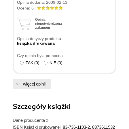
się do wskazówek zawartych w ćwiczeniach do
Opinia dodana: 2009-02-13
normalnej pracy, można rzeczywiście powiedzieć,
Ocena: 6
że zna się AutoCAD'a. Gorąco polecam
Opinia
niepotwierdzona
zakupem
Opinia dotyczy produktu:
ksiązka drukowana
Czy opinia była pomocna:
TAK
(
0
)
NIE
(
0
)
więcej opinii
Szczegóły
książki
Dane producenta
»
ISBN Książki drukowanej:
83-736-1193-2, 8373611932