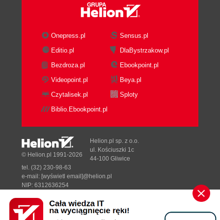
Kursor (73)
Ikona układu współrzędnych UCS (73)
Ekran tekstowy (73)
Onepress.pl
Sensus.pl
Jak komunikować się z programem (74)
Editio.pl
DlaBystrzakow.pl
Polecenia (74)
Bezdroza.pl
Ebookpoint.pl
Wskazywanie punktów (75)
Wskazywanie obiektów (76)
Videopoint.pl
Beya.pl
Okna dialogowe (76)
Czytalisek.pl
Sploty
Elementy okien dialogowych (76)
Biblio.Ebookpoint.pl
Wybieranie elementów i sortowanie list (78)
Zamykanie okien dialogowych (79)
Przestrzeń AutoCAD-a (79)
Helion.pl sp. z o.o.
Globalny Układ Współrzędnych - WCS (79)
ul. Kościuszki 1c
© Helion.pl 1991-2026
44-100 Gliwice
Lokalny Układy Współrzędnych - UCS (80)
tel. (32) 230-98-63
Współrzędne (81)
e-mail:
[wyświetl email]@helion.pl
Współrzędne prostokątne (kartezjańskie) (81)
NIP: 6312636254
Regon: 241989027
Współrzędne biegunowe (82)
Współrzędne sferyczne (83)
Designed with ♥ by
Tonik.pl