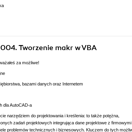
ka
2004. Tworzenie makr w VBA
uważałeś za możliwe!
jne
iębiorstwa, bazami danych oraz Internetem
ch dla AutoCAD-a
ie narzędziem do projektowania i kreślenia: to także potężna,
żonych zadań projektowych integrująca dane projektowe z firmowymi
iele problemów technicznych i biznesowych. Kluczem do tych możli