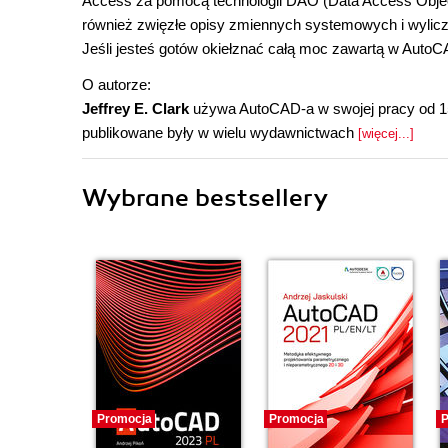
Access za pomocą technologii DAO (Data Access Objec
również zwięzłe opisy zmiennych systemowych i wylicz
Jeśli jesteś gotów okiełznać całą moc zawartą w AutoCAD
O autorze:
Jeffrey E. Clark
używa AutoCAD-a w swojej pracy od 15 
publikowane były w wielu wydawnictwach
[więcej...]
Wybrane bestsellery
Promocja
Promocja
P