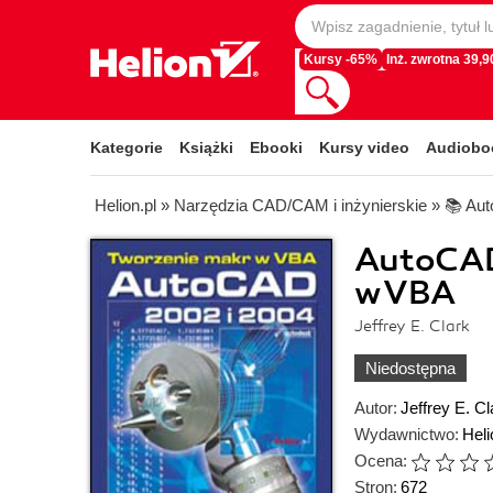
Kursy -65%
Inż. zwrotna 39,90
Kategorie
Książki
Ebooki
Kursy video
Audiobo
Helion.pl
»
Narzędzia CAD/CAM i inżynierskie
»
📚 Au
AutoCAD
w VBA
Jeffrey E. Clark
Niedostępna
Autor:
Jeffrey E. Cl
Wydawnictwo:
Heli
Ocena:
Stron:
672