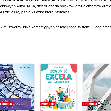
ts) Microsoftu. Książka "AutoCAD 2002. Tworzenie makr w VBA" z
eniowych AutoCAD-a, dziedziczenia obiektów oraz elementów grafi
-zie 2002, jest to książka której szukałeś!
lat, stworzył kilka komercyjnych aplikacji tego systemu. Jego prac
romocja
Promocja
Promocja