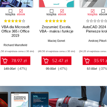
książka
ebook
książka
ebook
książka
eboo
VBA dla Microsoft
Zrozumieć Excela.
AutoCAD 2024 
Office 365 i Office
VBA - makra i funkcje
Pierwsze kro
2019
Maciej Gonet
Andrzej Pikoń
Richard Mansfield
4,50 zł najniższa cena z 30 dni)
(49,50 zł najniższa cena z 30 dni)
(34,20 zł najniższa cena 
78.97 zł
52.47 zł
35.91 z
149.00zł
(-47%)
99.00zł
(-47%)
57.00zł
(-37%