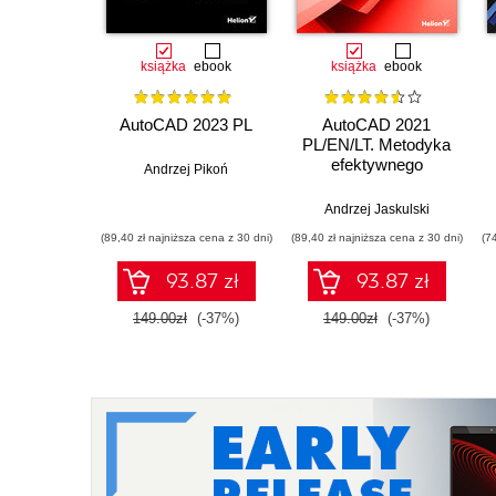
książka
ebook
książka
ebook
AutoCAD 2023 PL
AutoCAD 2021
PL/EN/LT. Metodyka
efektywnego
Andrzej Pikoń
projektowania
parametrycznego i
Andrzej Jaskulski
nieparametrycznego
(89,40 zł najniższa cena z 30 dni)
(89,40 zł najniższa cena z 30 dni)
(7
2D i 3D
93.87 zł
93.87 zł
149.00zł
(-37%)
149.00zł
(-37%)