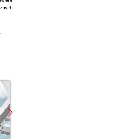
awiera
cznych.
e
Promocja
Promocja
Promoc