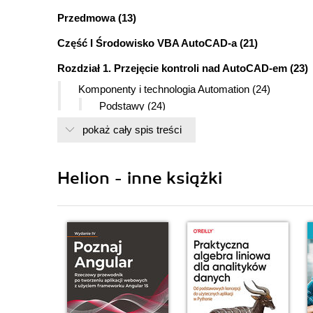
Przedmowa (13)
Część I Środowisko VBA AutoCAD-a (21)
Rozdział 1. Przejęcie kontroli nad AutoCAD-em (23)
Komponenty i technologia Automation (24)
Podstawy (24)
Spojrzenie ogólne (27)
pokaż cały spis treści
Szczegóły (28)
Tworzenie rysunku za pomocą Visual Basica (31)
Ustawianie dostępnych odniesień (32)
Helion - inne książki
Tworzenie procedury (32)
Więcej na temat komponentów (33)
Dziedziczenie w AutoCAD-zie (33)
Tablice metod, właściwości i zdarzeń (35)
Podsumowanie (37)
Rozdział 2. Środowisko VBA (39)
Tworzenie i edycja makr (39)