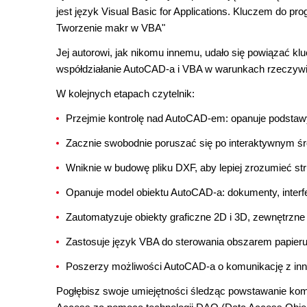
jest język Visual Basic for Applications. Kluczem do 
Tworzenie makr w VBA"
Jej autorowi, jak nikomu innemu, udało się powiązać 
współdziałanie AutoCAD-a i VBA w warunkach rzeczywis
W kolejnych etapach czytelnik:
Przejmie kontrolę nad AutoCAD-em: opanuje podstaw
Zacznie swobodnie poruszać się po interaktywnym ś
Wniknie w budowę pliku DXF, aby lepiej zrozumieć s
Opanuje model obiektu AutoCAD-a: dokumenty, interfej
Zautomatyzuje obiekty graficzne 2D i 3D, zewnętrzne 
Zastosuje język VBA do sterowania obszarem papieru
Poszerzy możliwości AutoCAD-a o komunikację z inn
Pogłębisz swoje umiejętności śledząc powstawanie komp