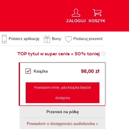
ZALOGUJ
KOSZYK
Pobierz aplikację
Bony
Podaruj prezent
TOP tytuł w super cenie » 50% taniej
98,00 zł
Książka
Powiadom mnie, gdy książka będzie
dostępna
Przenieś na półkę
Powiadom o dostępności audiobooka »