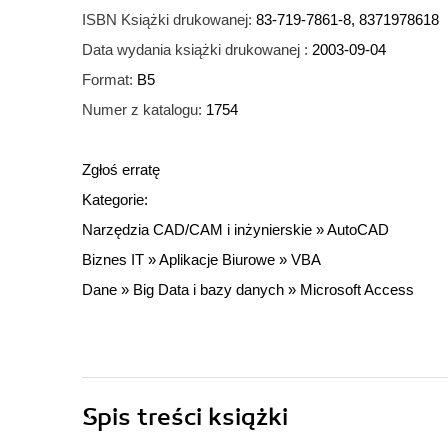
ISBN Książki drukowanej:
83-719-7861-8, 8371978618
Data wydania książki drukowanej :
2003-09-04
Format:
B5
Numer z katalogu:
1754
Zgłoś erratę
Kategorie:
Narzędzia CAD/CAM i inżynierskie
»
AutoCAD
Biznes IT
»
Aplikacje Biurowe
»
VBA
Dane
»
Big Data i bazy danych
»
Microsoft Access
Spis treści
książki