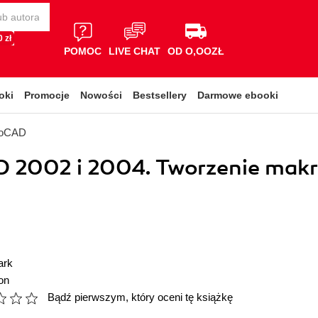
 zł
POMOC
LIVE CHAT
OD O,OOZŁ
oki
Promocje
Nowości
Bestsellery
Darmowe ebooki
toCAD
 2002 i 2004. Tworzenie makr
ark
on
Bądź pierwszym, który oceni tę książkę