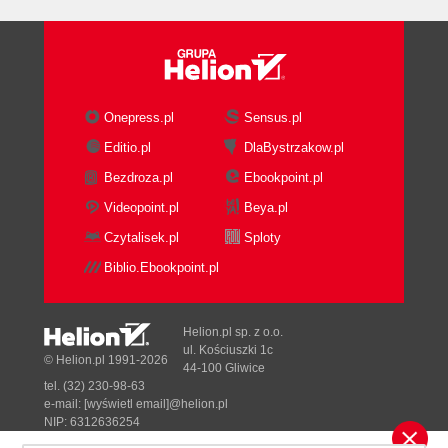
Different Workload Tuning
5. Environment Setup
System Requirements
Operating System
Virtual Machine
Onepress.pl
Sensus.pl
VM modes
Editio.pl
DlaBystrzakow.pl
Hadoop distribution
Bezdroza.pl
Ebookpoint.pl
Resources
Memory
Videopoint.pl
Beya.pl
Disk space
Czytalisek.pl
Sploty
Java
Biblio.Ebookpoint.pl
HBase Standalone Installation
HBase in a VM
Local Versus VM
Helion.pl sp. z o.o.
Local Mode
ul. Kościuszki 1c
© Helion.pl 1991-2026
44-100 Gliwice
Pros
tel. (32) 230-98-63
Cons
e-mail:
[wyświetl email]@helion.pl
Virtual Linux Environment
NIP: 6312636254
Regon: 241989027
Pros