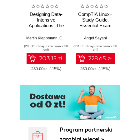
Blocks
Designing Data-
CompTIA Linux+
Video
Cells
Intensive
Study Guide.
with 
Internal Table Operations
Applications. The
Essential Exam
with
Compaction
Big Ideas Behind
Prep
Trans
Reliable, Scalable,
Mu
Minor compaction
Martin Kleppmann
,
Chris Riccomini
Angel Sayani
Jose
and Maintainable
L
Major compaction
(203,15 zł najniższa cena z 30
(211,65 zł najniższa cena z 30
(211,65 zł 
Systems. 2nd
dni)
dni)
Splits (Auto-Sharding)
Edition
203.15 zł
228.65 zł
Balancing
Dependencies
239.00zł
(-15%)
269.00zł
(-15%)
269.0
HBase Roles
Master Server
RegionServer
Thrift Server
REST Server
3. HBase Ecosystem
Monitoring Tools
Cloudera Manager
Program partnerski -
Apache Ambari
zarabiaj więcej »