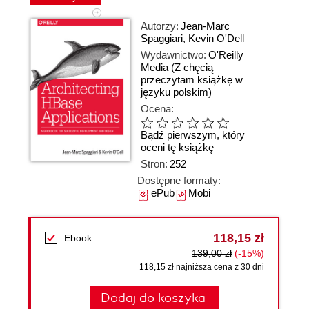
Autorzy:
Jean-Marc
Spaggiari
,
Kevin O'Dell
Wydawnictwo:
O'Reilly
Media
(Z chęcią
przeczytam książkę w
języku polskim)
Ocena:
Bądź pierwszym, który
oceni tę książkę
Stron:
252
Dostępne formaty:
ePub
Mobi
118,15 zł
Ebook
139,00 zł
(-15%)
118,15 zł najniższa cena z 30 dni
Dodaj do koszyka