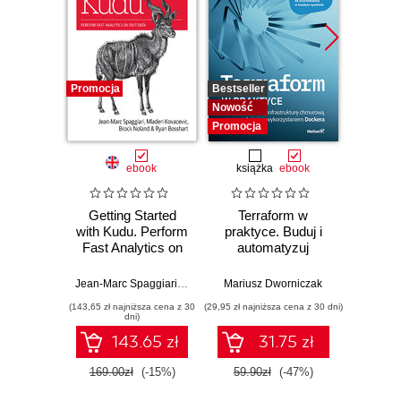
Promocja
Bestseller
Bestselle
Nowość
Promocj
Promocja
ebook
książka
ebook
ksią
Getting Started
Terraform w
Po
with Kudu. Perform
praktyce. Buduj i
arc
Fast Analytics on
automatyzuj
oprog
Fast Data
infrastrukturę
dla i
chmurową oraz
Wy
Jean-Marc Spaggiari
,
Mladen Kovacevic
Mariusz Dworniczak
,
Brock Noland
Mark Ric
zarządzaj nią z
(143,65 zł najniższa cena z 30
(29,95 zł najniższa cena z 30 dni)
(64,50 zł naj
wykorzystaniem
dni)
Dockera
143.65 zł
31.75 zł
169.00zł
(-15%)
59.90zł
(-47%)
129.0