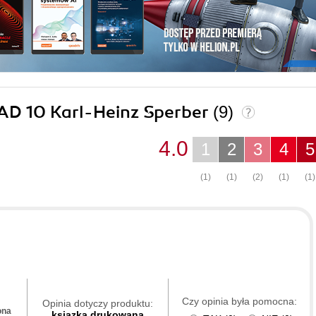
CAD 10 Karl-Heinz Sperber
(9)
4.0
1
2
3
4
5
(1)
(1)
(2)
(1)
(1)
Czy opinia była pomocna:
Opinia dotyczy produktu:
ona
ksiązka drukowana