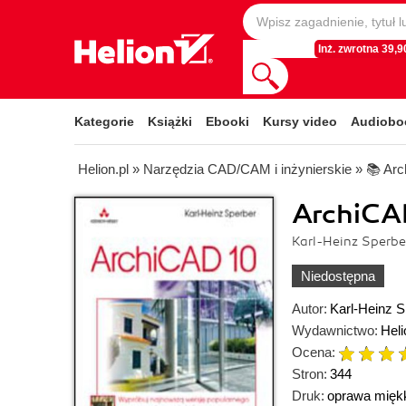
Inż. zwrotna 39,90
Kategorie
Książki
Ebooki
Kursy video
Audiobo
Helion.pl
»
Narzędzia CAD/CAM i inżynierskie
»
📚 Ar
ArchiCA
Karl-Heinz Sperbe
Niedostępna
Autor:
Karl-Heinz S
Wydawnictwo:
Heli
Ocena:
Stron:
344
Druk:
oprawa mięk