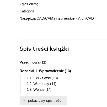
Zgłoś erratę
Kategorie:
Narzędzia CAD/CAM i inżynierskie
»
ArchiCAD
Spis treści
książki
Przedmowa (11)
Rozdział 1. Wprowadzenie (13)
1.1. Cel książki (13)
1.2. Warsztaty (14)
1.3. Wersje (14)
1.3.1. Komputery Apple (14)
pokaż cały spis treści
1.4. Internet (15)
1.5. Klawisze i terminologia (15)