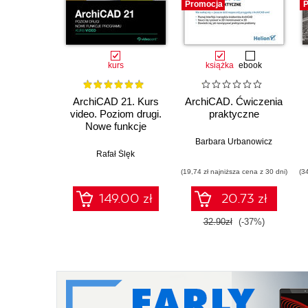
Promocja
P
kurs
książka
ebook
ArchiCAD 21. Kurs
ArchiCAD. Ćwiczenia
video. Poziom drugi.
praktyczne
Nowe funkcje
programu
Barbara Urbanowicz
Rafał Ślęk
(19,74 zł najniższa cena z 30 dni)
(3
149.00 zł
20.73 zł
32.90zł
(-37%)