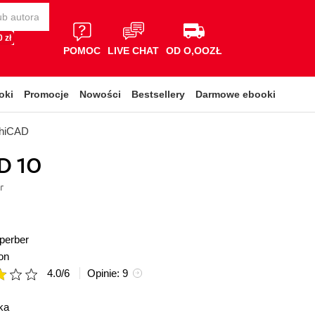
 zł
POMOC
LIVE CHAT
OD O,OOZŁ
oki
Promocje
Nowości
Bestsellery
Darmowe ebooki
chiCAD
D 10
r
perber
on
4.0
/
6
Opinie:
9
ka