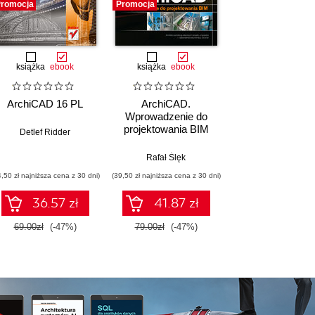
romocja
Promocja
książka
ebook
książka
ebook
ArchiCAD 16 PL
ArchiCAD.
Wprowadzenie do
projektowania BIM
Detlef Ridder
Rafał Ślęk
4,50 zł najniższa cena z 30 dni)
(39,50 zł najniższa cena z 30 dni)
36.57 zł
41.87 zł
69.00zł
(-47%)
79.00zł
(-47%)