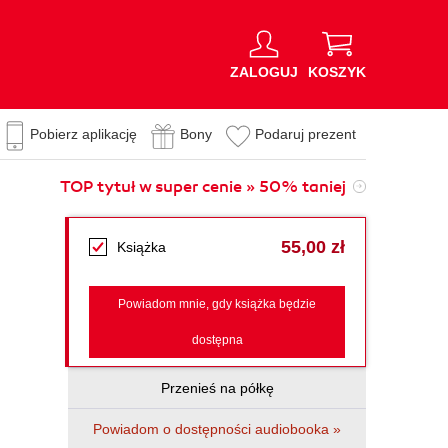
ZALOGUJ
KOSZYK
Pobierz aplikację
Bony
Podaruj prezent
TOP tytuł w super cenie » 50% taniej
55,00 zł
Książka
Powiadom mnie, gdy książka będzie
dostępna
Przenieś na półkę
Powiadom o dostępności audiobooka »