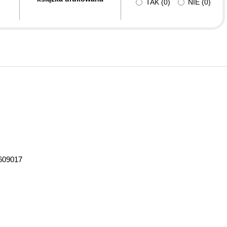
TAK
(
0
)
NIE
(
0
)
609017